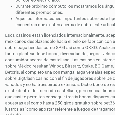
Durante próximo cómputo, os mostramos los ángu
diferentes promociones.
Aquellos informaciones importantes sobre este ti
encuentran que existen acerca de sobre este artícul
Esos casinos están licenciados internacionalmente, ace
mexicanos desplazándolo hacia el pelo se fabrican con e
sobre paga tiendas como SPEI así­ como OXXO. Analiza
tarima planteandose bonos, diversidad de juegos, velocid
consumidor acerca de castellano. Las casinos en internet l
sobre México resultan Winpot, Bitstarz, Stake, BC Game, 
Betcris, al completo una con manga larga ventajas espec
sobre BigClash casino con el fin de jugadores sobre De 
variados y no ha transpirado extensos. Dicho bono de r
existe dentro del mercado castellano, pero nunca diríam
que casi te permiten conseguir tres-iv bonos dispares 
apuestas así­ como hasta 250 giros gratuito sobre bet365,
lustros así­ como apostar referente a juegos de tragamo