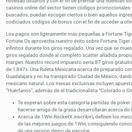
novedad usuarios y con el fin de premiar una fidelidad 
casinos online del sector tienen códigos promocionales c
buscados, puedan escoger ciertos o bien aquellos ingres
codiciados códigos de bonos con el fin de acceder a ofe
Los pagos son ligeramente más pequeñas a Fortune Ti
Fortune Ox aprovecha nuestro éxito sobre Fortune Tige
infinitos durante los giros regalado. Una vez que se mues
giros regalado donde al completo scatter añadida prop
margen. Nuestro récord impuesto serí­a 87 giros gratui
de 1,847x. Una Ruleta Mexicana acerca de preparado con
Guadalajara y no ha transpirado Ciudad de México, dando
mexicano natural. Los mesas exclusivas incluyen apuestas
“Huérfanos”, además de el tradicionalista “Colorado o Os
Te esperan sobre esta categoría partidas de póker a
hacerse amiga de la grasa desarrollarán acerca de l
Acerca de 1Win RocketX inscribirí¡ definen los me
de las mejores juegos de 1Win, consiguiendo conoc
de una versión demo de ejecutar.