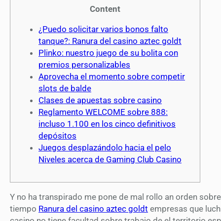
Content
¿Puedo solicitar varios bonos falto
tanque?: Ranura del casino aztec goldt
Plinko: nuestro juego de su bolita con
premios personalizables
Aprovecha el momento sobre competir
slots de balde
Clases de apuestas sobre casino
Reglamento WELCOME sobre 888:
incluso 1.100 en los cinco definitivos
depósitos
Juegos desplazándolo hacia el pelo
Niveles acerca de Gaming Club Casino
Y no ha transpirado me pone de mal rollo an orden sobre 
tiempo
Ranura del casino aztec goldt
empresas que luchan
casino no tiene facultad sobre trabajo de el territorio e