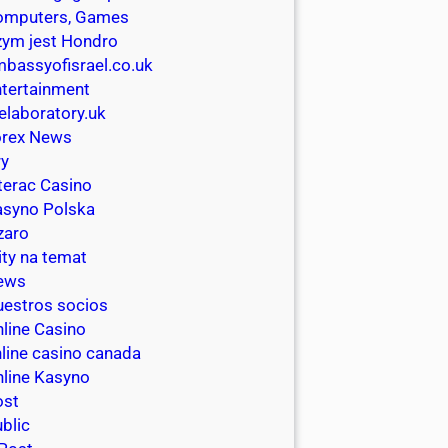
omputers, Games
ym jest Hondro
bassyofisrael.co.uk
tertainment
relaboratory.uk
orex News
ry
terac Casino
asyno Polska
zaro
ty na temat
ews
estros socios
line Casino
line casino canada
line Kasyno
ost
blic