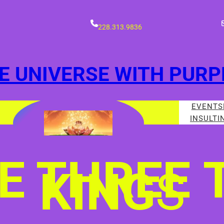
228.313.9836
HE UNIVERSE WITH PURP
EVENTS
INSULTI
E THREE
KING
S