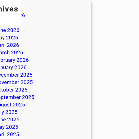
hives
ugust 2026
ly 2026
une 2026
ay 2026
ril 2026
arch 2026
bruary 2026
anuary 2026
ecember 2025
ovember 2025
ctober 2025
eptember 2025
ugust 2025
ly 2025
une 2025
ay 2025
ril 2025