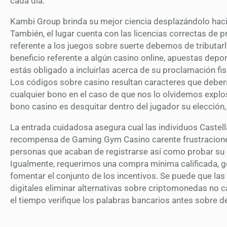
cada día.
Kambi Group brinda su mejor ciencia desplazándolo hacia
También, el lugar cuenta con las licencias correctas de p
referente a los juegos sobre suerte debemos de tributar
beneficio referente a algún casino online, apuestas depo
estás obligado a incluirlas acerca de su proclamación fis
Los códigos sobre casino resultan caracteres que deberí
cualquier bono en el caso de que nos lo olvidemos explo
bono casino es desquitar dentro del jugador su elección,
La entrada cuidadosa asegura cual las individuos Castel
recompensa de Gaming Gym Casino carente frustracione
personas que acaban de registrarse así­ como probar su 
Igualmente, requerimos una compra mínima calificada, g
fomentar el conjunto de los incentivos. Se puede que las
digitales eliminar alternativas sobre criptomonedas no c
el tiempo verifique los palabras bancarios antes sobre de