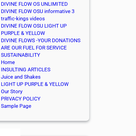
DIVINE FLOW OS UNLIMITED
DIVINE FLOW OSU informative 3
traffic-kings videos
DIVINE FLOW OSU LIGHT UP
PURPLE & YELLOW
DIVINE FLOWS -YOUR DONATIONS
ARE OUR FUEL FOR SERVICE
SUSTAINABILITY
Home
INSULTING ARTICLES
Juice and Shakes
LIGHT UP PURPLE & YELLOW
Our Story
PRIVACY POLICY
Sample Page