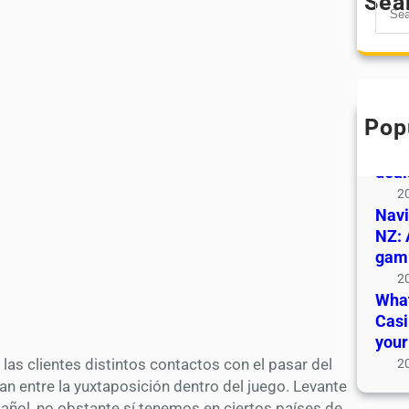
Sea
S
e
a
r
c
h
Pop
The 
at O
deal
2
Navi
NZ: 
gam
2
What
Casi
you
las clientes distintos contactos con el pasar del
2
 entre la yuxtaposición dentro del juego. Levante
spañol, no obstante sí tenemos en ciertos países de