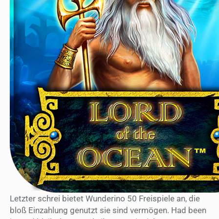
Letzter schrei bietet Wunderino 50 Freispiele an, die
bloß Einzahlung genutzt sie sind vermögen. Had been