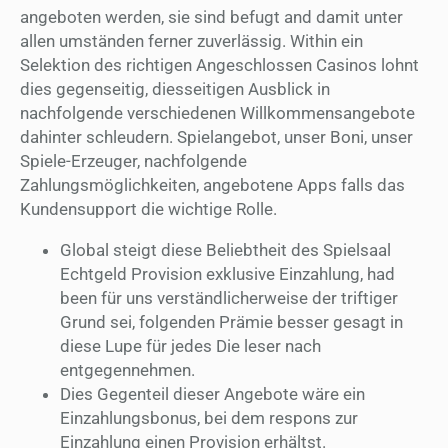
angeboten werden, sie sind befugt and damit unter
allen umständen ferner zuverlässig. Within ein
Selektion des richtigen Angeschlossen Casinos lohnt
dies gegenseitig, diesseitigen Ausblick in
nachfolgende verschiedenen Willkommensangebote
dahinter schleudern. Spielangebot, unser Boni, unser
Spiele-Erzeuger, nachfolgende
Zahlungsmöglichkeiten, angebotene Apps falls das
Kundensupport die wichtige Rolle.
Global steigt diese Beliebtheit des Spielsaal
Echtgeld Provision exklusive Einzahlung, had
been für uns verständlicherweise der triftiger
Grund sei, folgenden Prämie besser gesagt in
diese Lupe für jedes Die leser nach
entgegennehmen.
Dies Gegenteil dieser Angebote wäre ein
Einzahlungsbonus, bei dem respons zur
Einzahlung einen Provision erhältst.