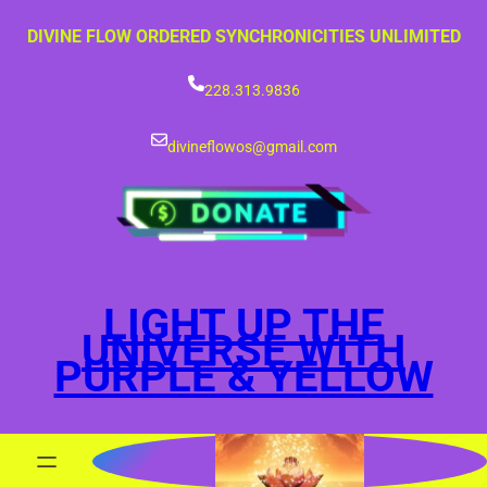
Skip
DIVINE FLOW ORDERED SYNCHRONICITIES UNLIMITED
to
content
228.313.9836
divineflowos@gmail.com
LIGHT UP THE
UNIVERSE WITH
PURPLE & YELLOW