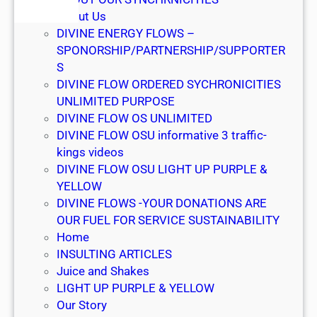
s
About Us
a
DIVINE ENERGY FLOWS –
n
SPONORSHIP/PARTNERSHIP/SUPPORTER
d
S
DIVINE FLOW ORDERED SYCHRONICITIES
UNLIMITED PURPOSE
DIVINE FLOW OS UNLIMITED
DIVINE FLOW OSU informative 3 traffic-
kings videos
DIVINE FLOW OSU LIGHT UP PURPLE &
YELLOW
DIVINE FLOWS -YOUR DONATIONS ARE
OUR FUEL FOR SERVICE SUSTAINABILITY
Home
INSULTING ARTICLES
Juice and Shakes
LIGHT UP PURPLE & YELLOW
Our Story