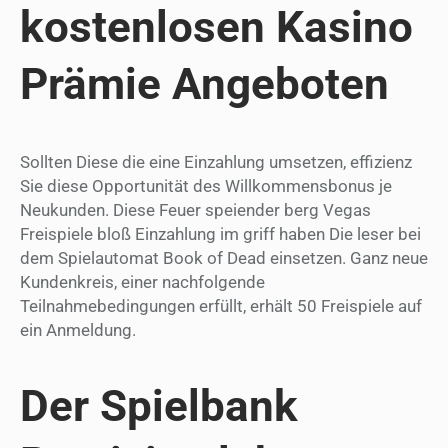
kostenlosen Kasino
Prämie Angeboten
Sollten Diese die eine Einzahlung umsetzen, effizienz
Sie diese Opportunität des Willkommensbonus je
Neukunden. Diese Feuer speiender berg Vegas
Freispiele bloß Einzahlung im griff haben Die leser bei
dem Spielautomat Book of Dead einsetzen. Ganz neue
Kundenkreis, einer nachfolgende
Teilnahmebedingungen erfüllt, erhält 50 Freispiele auf
ein Anmeldung.
Der Spielbank