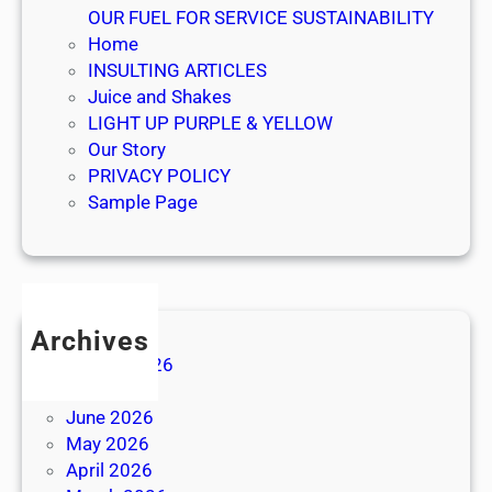
OUR FUEL FOR SERVICE SUSTAINABILITY
Home
INSULTING ARTICLES
Juice and Shakes
LIGHT UP PURPLE & YELLOW
Our Story
PRIVACY POLICY
Sample Page
Archives
August 2026
July 2026
June 2026
May 2026
April 2026