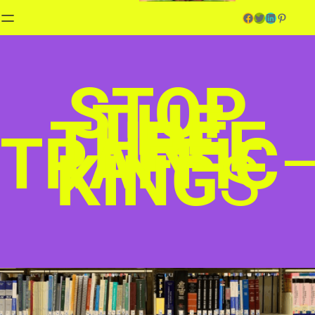
Facebook
Twitter
LinkedIn
Pinterest
STOP
THE
THREE
TRAFFIC
KING
S