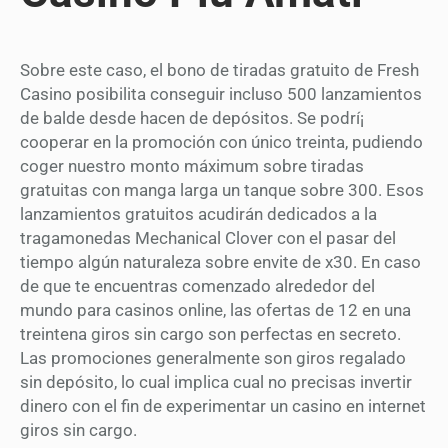
Sobre este caso, el bono de tiradas gratuito de Fresh
Casino posibilita conseguir incluso 500 lanzamientos
de balde desde hacen de depósitos. Se podrí¡
cooperar en la promoción con único treinta, pudiendo
coger nuestro monto máximum sobre tiradas
gratuitas con manga larga un tanque sobre 300. Esos
lanzamientos gratuitos acudirán dedicados a la
tragamonedas Mechanical Clover con el pasar del
tiempo algún naturaleza sobre envite de x30. En caso
de que te encuentras comenzado alrededor del
mundo para casinos online, las ofertas de 12 en una
treintena giros sin cargo son perfectas en secreto.
Las promociones generalmente son giros regalado
sin depósito, lo cual implica cual no precisas invertir
dinero con el fin de experimentar un casino en internet
giros sin cargo.