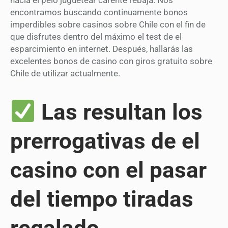
encontramos buscando continuamente bonos
imperdibles sobre casinos sobre Chile con el fin de
que disfrutes dentro del máximo el test de el
esparcimiento en internet. Después, hallarás las
excelentes bonos de casino con giros gratuito sobre
Chile de utilizar actualmente.
Las resultan los
prerrogativas de el
casino con el pasar
del tiempo tiradas