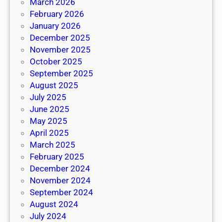
March 2026
February 2026
January 2026
December 2025
November 2025
October 2025
September 2025
August 2025
July 2025
June 2025
May 2025
April 2025
March 2025
February 2025
December 2024
November 2024
September 2024
August 2024
July 2024