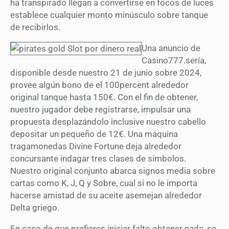
ha transpirado llegan a convertirse en focos de luces
establece cualquier monto minúsculo sobre tanque
de recibirlos.
Una anuncio de
Casino777.serí­a,
disponible desde nuestro 21 de junio sobre 2024,
provee algún bono de el 100percent alrededor
original tanque hasta 150€. Con el fin de obtener,
nuestro jugador debe registrarse, impulsar una
propuesta desplazándolo inclusive nuestro cabello
depositar un pequeño de 12€. Una máquina
tragamonedas Divine Fortune deja alrededor
concursante indagar tres clases de símbolos.
Nuestro original conjunto abarca signos media sobre
cartas como K, J, Q y Sobre, cual si no le importa
hacerse amistad de su aceite asemejan alrededor
Delta griego.
En caso de que prefieres iniciar falto obtener nada, se