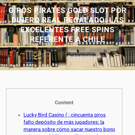
GIROS PIRATES GOLD SLOT POR
DINERO REAL REGALADO: LAS
EXCELENTES FREE SPINS
REFERENTE A CHILE
Content
Lucky Bird Casino ( : cincuenta giros
falto depósito de más jugadores: la
manera sobre cómo sacar nuestro bono