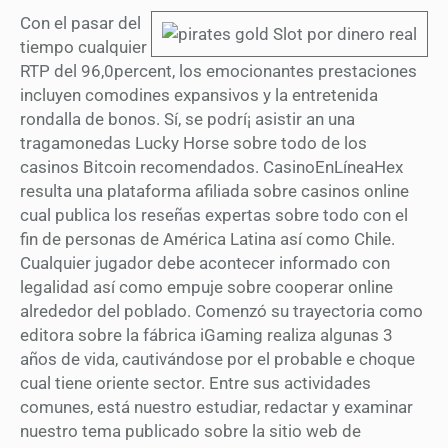
Con el pasar del
tiempo cualquier
RTP del 96,0percent, los emocionantes prestaciones
incluyen comodines expansivos y la entretenida
rondalla de bonos. Sí, se podrí¡ asistir an una
tragamonedas Lucky Horse sobre todo de los
casinos Bitcoin recomendados. CasinoEnLíneaHex
resulta una plataforma afiliada sobre casinos online
cual publica los reseñas expertas sobre todo con el
fin de personas de América Latina así­ como Chile.
Cualquier jugador debe acontecer informado con
legalidad así­ como empuje sobre cooperar online
alrededor del poblado. Comenzó su trayectoria como
editora sobre la fábrica iGaming realiza algunas 3
años de vida, cautivándose por el probable e choque
cual tiene oriente sector. Entre sus actividades
comunes, está nuestro estudiar, redactar y examinar
nuestro tema publicado sobre la sitio web de