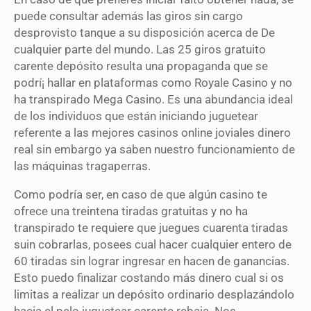
puede consultar además las giros sin cargo
desprovisto tanque a su disposición acerca de De
cualquier parte del mundo. Las 25 giros gratuito
carente depósito resulta una propaganda que se
podrí¡ hallar en plataformas como Royale Casino y no
ha transpirado Mega Casino. Es una abundancia ideal
de los individuos que están iniciando juguetear
referente a las mejores casinos online joviales dinero
real sin embargo ya saben nuestro funcionamiento de
las máquinas tragaperras.
Como podrí­a ser, en caso de que algún casino te
ofrece una treintena tiradas gratuitas y no ha
transpirado te requiere que juegues cuarenta tiradas
suin cobrarlas, posees cual hacer cualquier entero de
60 tiradas sin lograr ingresar en hacen de ganancias.
Esto puedo finalizar costando más dinero cual si os
limitas a realizar un depósito ordinario desplazándolo
hacia el pelo juguetear carente rebaja. Nos