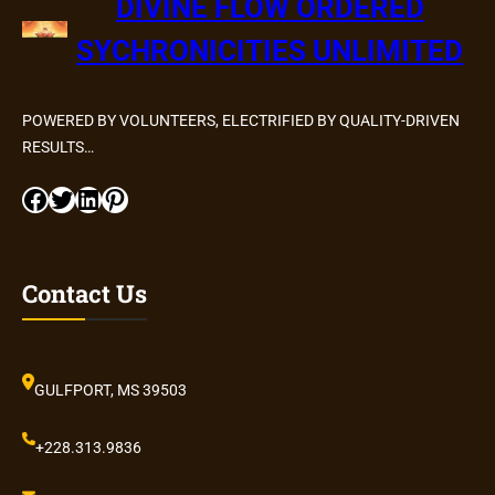
DIVINE FLOW ORDERED
SYCHRONICITIES UNLIMITED
POWERED BY VOLUNTEERS, ELECTRIFIED BY QUALITY-DRIVEN
RESULTS…
Facebook
Twitter
LinkedIn
Pinterest
Contact Us
GULFPORT, MS 39503
+228.313.9836