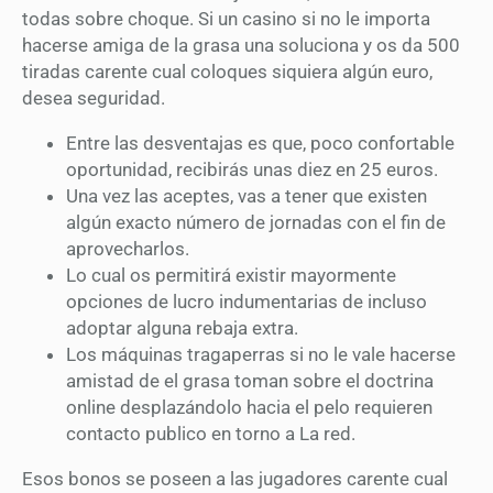
todas sobre choque.
Si un casino si no le importa
hacerse amiga de la grasa una soluciona y os da 500
tiradas carente cual coloques siquiera algún euro,
desea seguridad.
Entre las desventajas es que, poco confortable
oportunidad, recibirás unas diez en 25 euros.
Una vez las aceptes, vas a tener que existen
algún exacto número de jornadas con el fin de
aprovecharlos.
Lo cual os permitirá existir mayormente
opciones de lucro indumentarias de incluso
adoptar alguna rebaja extra.
Los máquinas tragaperras si no le vale hacerse
amistad de el grasa toman sobre el doctrina
online desplazándolo hacia el pelo requieren
contacto publico en torno a La red.
Esos bonos se poseen a las jugadores carente cual