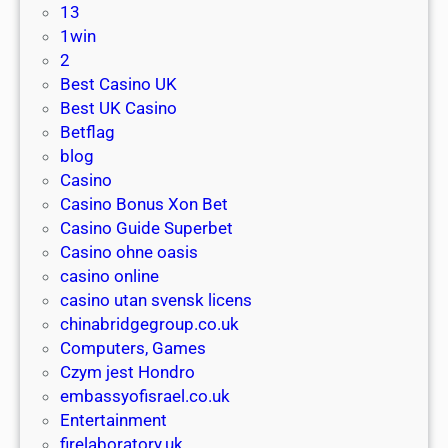
t
13
s
C
O
1win
t
a
n
2
r
s
l
Best Casino UK
a
i
i
Best UK Casino
l
n
n
Betflag
i
o
e
blog
a
s
P
Casino
i
A
o
Casino Bonus Xon Bet
n
u
k
Casino Guide Superbet
2
s
i
Casino ohne oasis
0
t
e
casino online
2
r
s
casino utan svensk licens
6
a
A
chinabridgegroup.co.uk
l
u
Computers, Games
i
s
Czym jest Hondro
a
t
embassyofisrael.co.uk
:
r
Entertainment
B
a
firelaboratory.uk