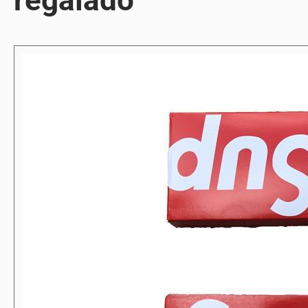
regalado