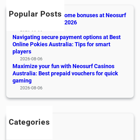
p
c
s
e
a
h
a
y
Popular Posts
Unlock the best welcome bonuses at Neosurf
y
t
o
Casinos Australia in 2026
m
N
u
2026-08-06
e
e
r
Navigating secure payment options at Best
n
o
f
Online Pokies Australia: Tips for smart
t
s
u
players
o
u
n
2026-08-06
p
r
w
Maximize your fun with Neosurf Casinos
t
f
i
Australia: Best prepaid vouchers for quick
i
C
t
gaming
o
a
h
2026-08-06
n
s
N
s
i
e
a
n
o
t
o
s
B
Categories
s
u
e
! Без рубрики
A
r
s
1
u
f