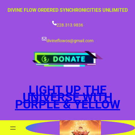
Skip
DIVINE FLOW ORDERED SYNCHRONICITIES UNLIMITED
to
content
228.313.9836
divineflowos@gmail.com
LIGHT UP THE
UNIVERSE WITH
PURPLE & YELLOW