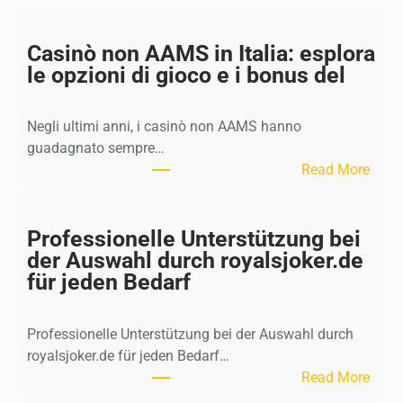
Casinò non AAMS in Italia: esplora
le opzioni di gioco e i bonus del
Negli ultimi anni, i casinò non AAMS hanno
guadagnato sempre…
:
Read More
C
a
s
Professionelle Unterstützung bei
i
der Auswahl durch royalsjoker.de
n
für jeden Bedarf
ò
n
Professionelle Unterstützung bei der Auswahl durch
o
royalsjoker.de für jeden Bedarf…
n
:
Read More
A
P