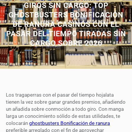
GIROS SIN CARGO: TOP
GHOSTBUSTERS BONIFICACIÓN
DE RANURA CASINOS CON EL
PASAR DEL TIEMPO TIRADAS SIN
CARGO SOBRE 2026
Los tragaperras con el pasar del tiempo hojalata
tienen la vez sobre ganar grandes premios, añadiendo
un añadida sobre conmoción a todo giro. Con manga
larga un conocimiento sólido de estas utilidades, te
colocarán
ghostbusters Bonificación de ranura
preferible arreglado con el fin de aprovechar