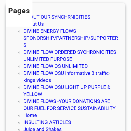
t
Pages
ı
ABOUT OUR SYNCHRNICITIES
r
About Us
m
DIVINE ENERGY FLOWS –
a
SPONORSHIP/PARTNERSHIP/SUPPORTER
s
S
ı
DIVINE FLOW ORDERED SYCHRONICITIES
UNLIMITED PURPOSE
DIVINE FLOW OS UNLIMITED
DIVINE FLOW OSU informative 3 traffic-
kings videos
DIVINE FLOW OSU LIGHT UP PURPLE &
YELLOW
DIVINE FLOWS -YOUR DONATIONS ARE
OUR FUEL FOR SERVICE SUSTAINABILITY
Home
INSULTING ARTICLES
Juice and Shakes