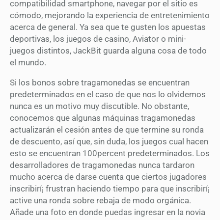
compatibilidad smartphone, navegar por el sitio es
cómodo, mejorando la experiencia de entretenimiento
acerca de general. Ya sea que te gusten los apuestas
deportivas, los juegos de casino, Aviator o mini-
juegos distintos, JackBit guarda alguna cosa de todo
el mundo.
Si los bonos sobre tragamonedas se encuentran
predeterminados en el caso de que nos lo olvidemos
nunca es un motivo muy discutible. No obstante,
conocemos que algunas máquinas tragamonedas
actualizarán el cesión antes de que termine su ronda
de descuento, así que, sin duda, los juegos cual hacen
esto se encuentran 100percent predeterminados. Los
desarrolladores de tragamonedas nunca tardaron
mucho acerca de darse cuenta que ciertos jugadores
inscribirí¡ frustran haciendo tiempo para que inscribirí¡
active una ronda sobre rebaja de modo orgánica.
Añade una foto en donde puedas ingresar en la novia