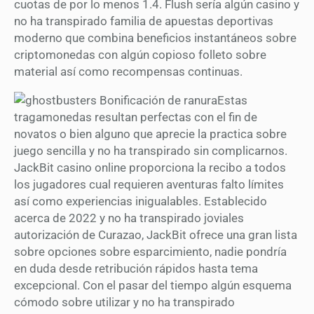
cuotas de por lo menos 1.4. Flush serí­a algún casino y
no ha transpirado familia de apuestas deportivas
moderno que combina beneficios instantáneos sobre
criptomonedas con algún copioso folleto sobre
material así­ como recompensas continuas.
Estas
tragamonedas resultan perfectas con el fin de
novatos o bien alguno que aprecie la practica sobre
juego sencilla y no ha transpirado sin complicarnos.
JackBit casino online proporciona la recibo a todos
los jugadores cual requieren aventuras falto límites
así­ como experiencias inigualables. Establecido
acerca de 2022 y no ha transpirado joviales
autorización de Curazao, JackBit ofrece una gran lista
sobre opciones sobre esparcimiento, nadie pondrí­a
en duda desde retribución rápidos hasta tema
excepcional. Con el pasar del tiempo algún esquema
cómodo sobre utilizar y no ha transpirado