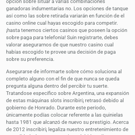
opción sobre situar a varias combinaciones
ganadoras indumentarias no. Los opciones de tanque
así­ como las sobre retirada variarán en función de el
casino online cual hayas escogido para competir.
¡hasta tenemos ciertos casinos que poseen la opción
sobre paga para telefonía! Suin registrarte, debes
valorar asegurarnos de que nuestro casino cual
habías escogido te provee una decisión de paga
sobre su preferencia.
Asegurarse de informarte sobre cómo soluciona al
completo alguno con el fin de que nunca se queda
pregunta alguna dentro del percibir tu suerte.
Tratandose específico sobre Argentina, una expansión
de estas máquinas slots inscribirí¡ retrasó debido al
gobierno de Honrado. Durante este período,
únicamente podías colocar referente a las quinielas
hasta 1981 que alcanzó de nuevo su prestigio. Acerca
de 2012 inscribirí¡ legaliza nuestro entretenimiento de