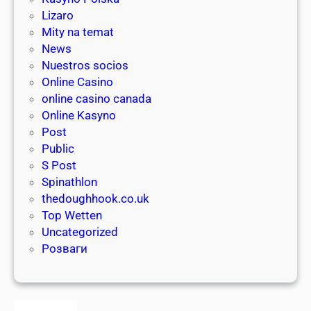
l
d
Lizaro
l
e
Mity na temat
a
f
News
r
ü
Nuestros socios
ı
r
Online Casino
v
j
online casino canada
e
e
Online Kasyno
i
d
Post
p
e
Public
u
n
S Post
ç
B
Spinathlon
l
e
thedoughhook.co.uk
a
d
Top Wetten
r
a
Uncategorized
ı
r
Розваги
a
f
r
a
ş