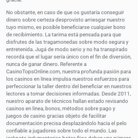
No obstante, en caso de que os gustaría conseguir
dinero sobre certeza desprovisto arriesgar nuestro
tuyo mismo, es posible beneficiarse cualquier bono
de recibimiento. La tarima está pensada para que
disfrutes de las tragamonedas sobre modo segura y
entretenida. Jugá de modo serio y no ha transpirado
recordá que el lugar serí­a único con el fin de diversión,
nunca de ganar dinero. Referente a
CasinoTopsOnline.com, nuestra profunda pasión para
los casinos en línea impulsa nuestros esfuerzos para
perfeccionar la taller dentro del beneficiar en nuestros
lectores a tomar decisiones informadas. Desde 2011,
nuestro aparato de técnicos hallan estado revisando
casinos en línea, bonos, métodos sobre pago y
juegos de casino gracias objeto de facilitar
documentación precisa desplazándolo hacia el pelo
confiable a jugadores sobre todo el mundo. Las
jackpots indumentarias botes fijos deben una número