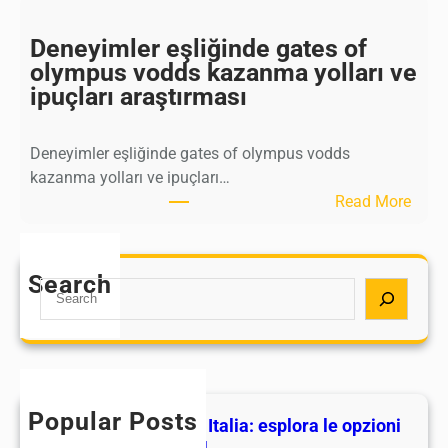
A
r
M
o
Deneyimler eşliğinde gates of
S
f
olympus vodds kazanma yolları ve
i
e
ipuçları araştırması
n
s
I
s
t
Deneyimler eşliğinde gates of olympus vodds
i
a
kazanma yolları ve ipuçları…
o
l
:
Read More
n
i
D
e
a
e
l
:
n
Search
l
S
e
e
e
e
s
y
U
a
p
i
n
r
l
m
t
c
o
l
e
h
r
e
Popular Posts
Casinò non AAMS in Italia: esplora le opzioni
r
a
r