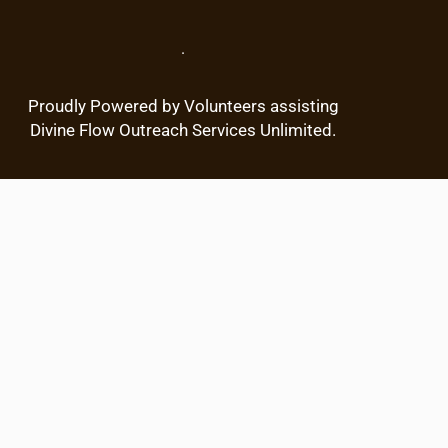
c
h
.
Proudly Powered by Volunteers assisting
Divine Flow Outreach Services Unlimited.