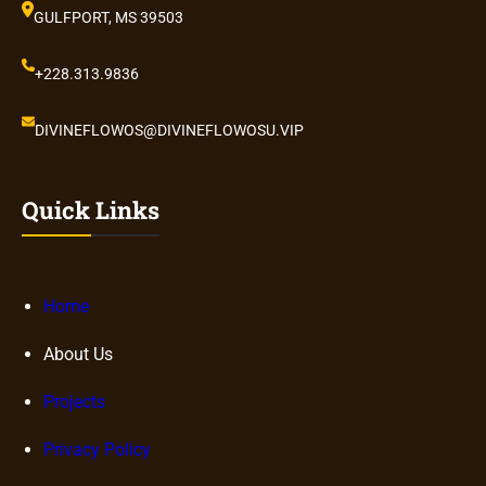
GULFPORT, MS 39503
+228.313.9836
DIVINEFLOWOS@DIVINEFLOWOSU.VIP
Quick Links
Home
About Us
Projects
Privacy Policy