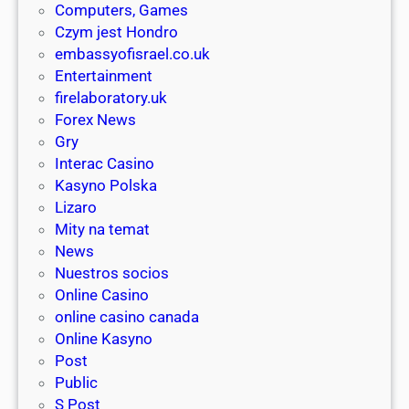
g
Computers, Games
s
t
u
Czym jest Hondro
t
r
i
embassyofisrael.co.uk
d
a
d
Entertainment
e
l
e
firelaboratory.uk
a
i
t
Forex News
l
a
o
Gry
s
:
c
Interac Casino
t
a
Kasyno Polska
i
s
Lizaro
p
i
Mity na temat
s
n
News
f
o
Nuestros socios
o
g
Online Casino
r
a
online casino canada
c
m
Online Kasyno
l
i
Post
a
n
Public
i
g
S Post