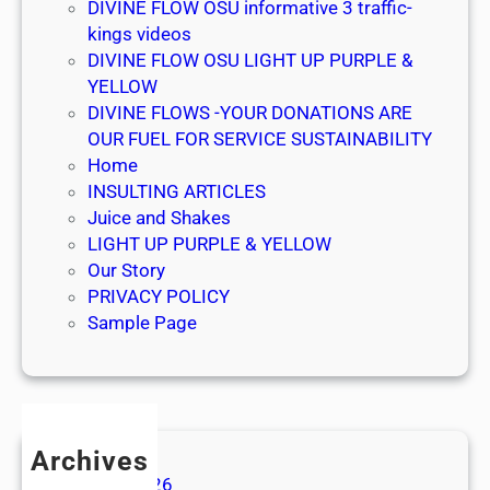
DIVINE FLOW OSU informative 3 traffic-
kings videos
DIVINE FLOW OSU LIGHT UP PURPLE &
YELLOW
DIVINE FLOWS -YOUR DONATIONS ARE
OUR FUEL FOR SERVICE SUSTAINABILITY
Home
INSULTING ARTICLES
Juice and Shakes
LIGHT UP PURPLE & YELLOW
Our Story
PRIVACY POLICY
Sample Page
Archives
August 2026