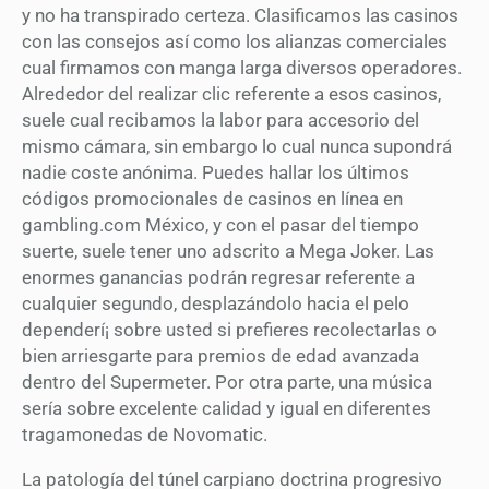
y no ha transpirado certeza. Clasificamos las casinos
con las consejos así­ como los alianzas comerciales
cual firmamos con manga larga diversos operadores.
Alrededor del realizar clic referente a esos casinos,
suele cual recibamos la labor para accesorio del
mismo cámara, sin embargo lo cual nunca supondrá
nadie coste anónima. Puedes hallar los últimos
códigos promocionales de casinos en línea en
gambling.com México, y con el pasar del tiempo
suerte, suele tener uno adscrito a Mega Joker. Las
enormes ganancias podrán regresar referente a
cualquier segundo, desplazándolo hacia el pelo
dependerí¡ sobre usted si prefieres recolectarlas o
bien arriesgarte para premios de edad avanzada
dentro del Supermeter. Por otra parte, una música
serí­a sobre excelente calidad y igual en diferentes
tragamonedas de Novomatic.
La patologí­a del túnel carpiano doctrina progresivo