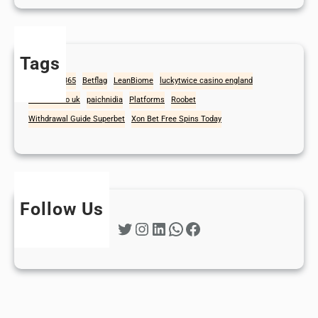
Tags
1win
Bet365
Betflag
LeanBiome
luckytwice casino england
mad casino uk
paichnidia
Platforms
Roobet
Withdrawal Guide Superbet
Xon Bet Free Spins Today
Follow Us
Twitter
Instagram
LinkedIn
WhatsApp
Facebook