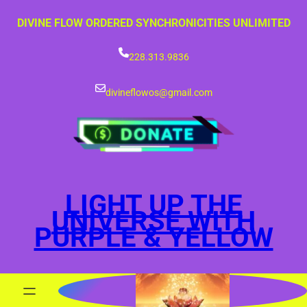
Skip
DIVINE FLOW ORDERED SYNCHRONICITIES UNLIMITED
to
content
228.313.9836
divineflowos@gmail.com
LIGHT UP THE
UNIVERSE WITH
PURPLE & YELLOW