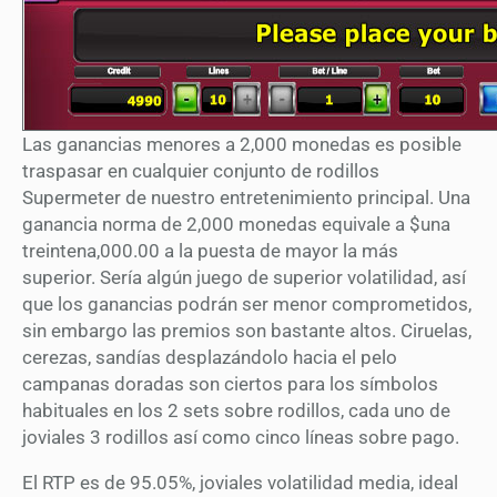
Las ganancias menores a 2,000 monedas es posible
traspasar en cualquier conjunto de rodillos
Supermeter de nuestro entretenimiento principal. Una
ganancia norma de 2,000 monedas equivale a $una
treintena,000.00 a la puesta de mayor la más
superior. Serí­a algún juego de superior volatilidad, así
que los ganancias podrán ser menor comprometidos,
sin embargo las premios son bastante altos. Ciruelas,
cerezas, sandías desplazándolo hacia el pelo
campanas doradas son ciertos para los símbolos
habituales en los 2 sets sobre rodillos, cada uno de
joviales 3 rodillos así­ como cinco líneas sobre pago.
El RTP es de 95.05%, joviales volatilidad media, ideal