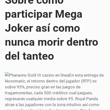
Sobre cómo
participar Mega
Joker así­ como
nunca morir dentro
del tanteo
En esta entrega de
Novomatic, el retorno dentro del jugador (RTP) es
sobre 95%, preciso gran en las juegos de
tragamonedas, cada 500 créditos cual juegues,
regresarán cualquier media sobre 95. Royal Panda
atrae a las jugadores con la zona intuitivo así­ como