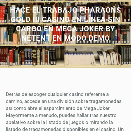
HACE EL TRABAJO PHARAONS
GOLD III CASINO EN LÍNEA SIN
CARGO EN MEGA JOKER BY
NETENT EN MODO DEMO
Detrás de escoger cualquier casino referente a
camino, accede an una división sobre tragamonedas
así­ como abre el esparcimiento de Mega Joker.
Mayormente a menudo, puedes hallar tras nuestro
apelativo sobre la listado de juegos o mirando la
listado de tragamonedas disponibles en el casino.
Un