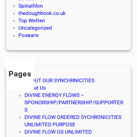
m
Spinathlon
i
thedoughhook.co.uk
n
Top Wetten
g
Uncategorized
y
Розваги
o
u
r
w
e
Pages
l
ABOUT OUR SYNCHRNICITIES
c
About Us
o
DIVINE ENERGY FLOWS –
m
SPONORSHIP/PARTNERSHIP/SUPPORTER
e
S
DIVINE FLOW ORDERED SYCHRONICITIES
UNLIMITED PURPOSE
DIVINE FLOW OS UNLIMITED