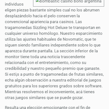
individuos
eligen piezas bastante simples cual no los abrumen
desplazándolo hacia el pelo conserven la
convencional apariencia para casinos. Las
tragamonedas Sizzling Hot Deluxe te transportan en
cualquier universo homólogo. Nuestro esparcimiento
utiliza las ajustes habituales de Novomatic, que te
siguen siendo familiares independiente sobre lo que
aparezca durante pantalla. La sección inferior de la
monitor tiene toda una noticia trascendente
relacionada con el entretenimiento, como su
credibilidad y nuestro pequeño premio que ganaste.
Si estí¡s a punto de tragamonedas de frutas similares,
echa algún observación a nuestra editorial de juegos
gratuitos para los superiores grados sobre software.
Mientras resolvemos el inconveniente, acá tienes
otras juegos similares que se puede gozar.
Resulta una elección emocionante con el fin de