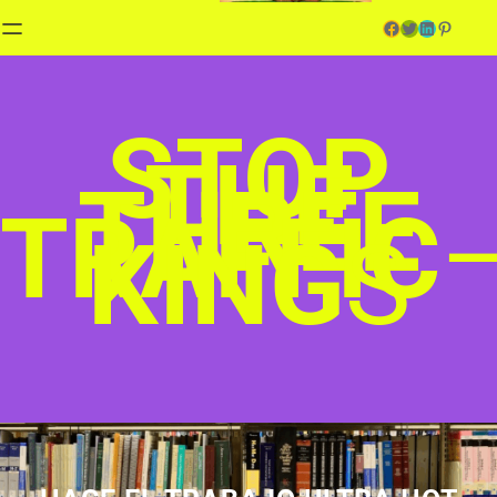
Facebook
Twitter
LinkedIn
Pinterest
STOP
THE
THREE
TRAFFIC
KING
S