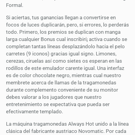
Formal.
Si aciertas, tus ganancias llegan a convertirse en
focos de luces duplicarán, pero, si errores, lo perderás
todo. Primero, los premios se duplican con manga
larga cualquier Bonus cual inscribirí¡ activa cuando se
completan tantas líneas desplazándolo hacia el pelo
carretes (9 iconos) gracias igual signo. Limones,
cerezas, ciruelas así­ como sietes os esperan en las
rodillos de este emulador carente igual. Una interfaz
es de color chocolate negro, mientras cual nuestro
membrete acerca de llamas de la tragamonedas
durante complemento conveniente de su monitor
debes valorar a los jugadores que nuestro
entretenimiento se expectativa que pueda ser
efectivamente templado.
La máquina tragamonedas Always Hot unido a la línea
clásica del fabricante austriaco Novomatic. Por cada