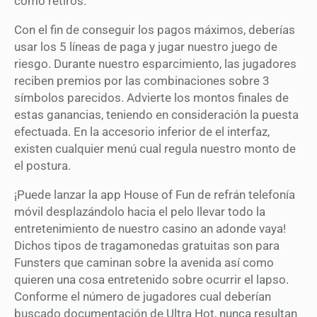
como retiros.
Con el fin de conseguir los pagos máximos, deberías
usar los 5 líneas de paga y jugar nuestro juego de
riesgo. Durante nuestro esparcimiento, las jugadores
reciben premios por las combinaciones sobre 3
símbolos parecidos. Advierte los montos finales de
estas ganancias, teniendo en consideración la puesta
efectuada. En la accesorio inferior de el interfaz,
existen cualquier menú cual regula nuestro monto de
el postura.
¡Puede lanzar la app House of Fun de refrán telefonía
móvil desplazándolo hacia el pelo llevar todo la
entretenimiento de nuestro casino an adonde vaya!
Dichos tipos de tragamonedas gratuitas son para
Funsters que caminan sobre la avenida así­ como
quieren una cosa entretenido sobre ocurrir el lapso.
Conforme el número de jugadores cual deberían
buscado documentación de Ultra Hot, nunca resultan