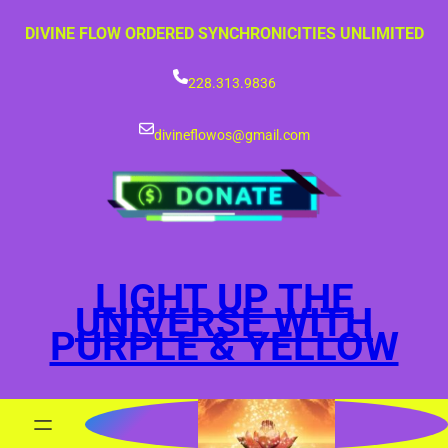
Skip
DIVINE FLOW ORDERED SYNCHRONICITIES UNLIMITED
to
content
228.313.9836
divineflowos@gmail.com
LIGHT UP THE
UNIVERSE WITH
PURPLE & YELLOW