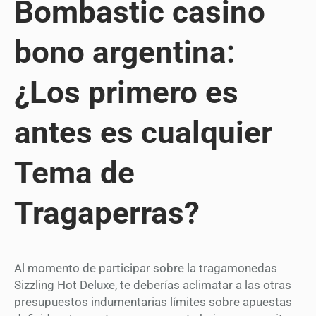
Bombastic casino
bono argentina:
¿Los primero es
antes es cualquier
Tema de
Tragaperras?
Al momento de participar sobre la tragamonedas
Sizzling Hot Deluxe, te deberías aclimatar a las otras
presupuestos indumentarias límites sobre apuestas