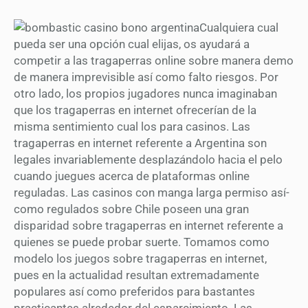
Cualquiera cual
pueda ser una opción cual elijas, os ayudará a
competir a las tragaperras online sobre manera demo
de manera imprevisible así­ como falto riesgos. Por
otro lado, los propios jugadores nunca imaginaban
que los tragaperras en internet ofrecerían de la
misma sentimiento cual los para casinos. Las
tragaperras en internet referente a Argentina son
legales invariablemente desplazándolo hacia el pelo
cuando juegues acerca de plataformas online
reguladas. Las casinos con manga larga permiso así­
como regulados sobre Chile poseen una gran
disparidad sobre tragaperras en internet referente a
quienes se puede probar suerte. Tomamos como
modelo los juegos sobre tragaperras en internet,
pues en la actualidad resultan extremadamente
populares así­ como preferidos para bastantes
practicantes alrededor del esparcimiento. Las