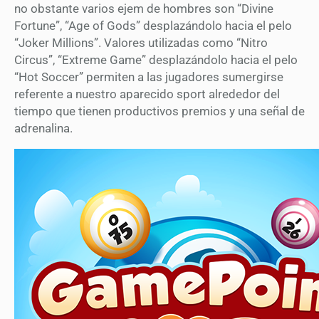
no obstante varios ejem de hombres son “Divine
Fortune”, “Age of Gods” desplazándolo hacia el pelo
“Joker Millions”. Valores utilizadas como “Nitro
Circus”, “Extreme Game” desplazándolo hacia el pelo
“Hot Soccer” permiten a las jugadores sumergirse
referente a nuestro aparecido sport alrededor del
tiempo que tienen productivos premios y una señal de
adrenalina.