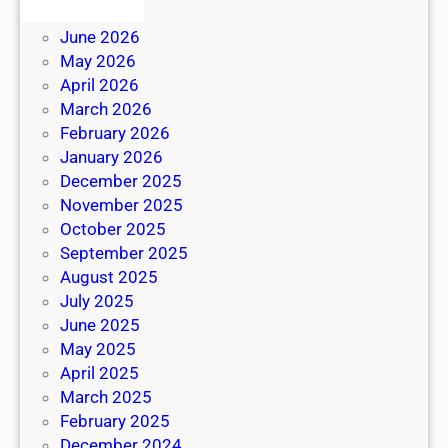
July 2026
June 2026
May 2026
April 2026
March 2026
February 2026
January 2026
December 2025
November 2025
October 2025
September 2025
August 2025
July 2025
June 2025
May 2025
April 2025
March 2025
February 2025
December 2024