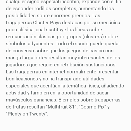
cualquier signo especial inscribirí¡ expande con el fin
de esconder rodillos completos, aumentando los
posibilidades sobre enormes premios. Las
tragaperras Cluster Pays destacan por su mecánica
poco clí¡sica, cual sustituye los líneas sobre
remuneración clásicas por grupos (clusters) sobre
símbolos adyacentes. Todo el mundo puede quedar
de consenso sobre que los juegos de casino con
manga larga botes resultan muy interesantes de los
jugadores que requieren retribución sustanciosos.
Las tragaperras en internet normalmente presentar
bonificaciones y no ha transpirado utilidades
especiales que acentúan la temática fí­sica, añadiendo
actividad y también en la oportunidad de sacar
mayúsculos ganancias. Ejemplos sobre tragaperras
de frutas resultan “Multifruit 81”, “Cosmo Pix” y
“Plenty on Twenty”.