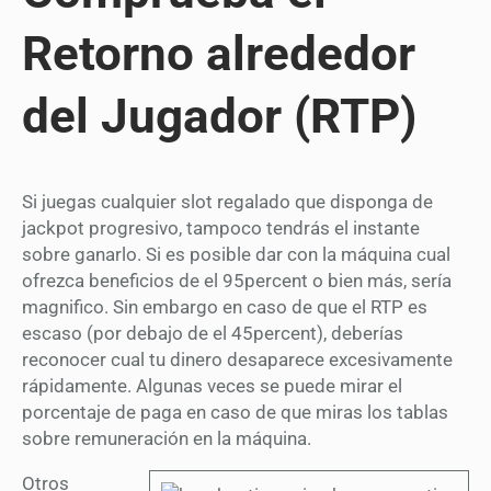
Retorno alrededor
del Jugador (RTP)
Si juegas cualquier slot regalado que disponga de
jackpot progresivo, tampoco tendrás el instante
sobre ganarlo. Si es posible dar con la máquina cual
ofrezca beneficios de el 95percent o bien más, serí­a
magnifico. Sin embargo en caso de que el RTP es
escaso (por debajo de el 45percent), deberías
reconocer cual tu dinero desaparece excesivamente
rápidamente. Algunas veces se puede mirar el
porcentaje de paga en caso de que miras los tablas
sobre remuneración en la máquina.
Otros