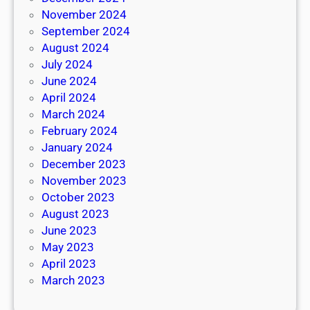
November 2024
September 2024
August 2024
July 2024
June 2024
April 2024
March 2024
February 2024
January 2024
December 2023
November 2023
October 2023
August 2023
June 2023
May 2023
April 2023
March 2023