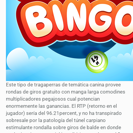
Este tipo de tragaperras de temática canina provee
rondas de giros gratuito con manga larga comodines
multiplicadores pegajosos cual potencian
enormemente las ganancias. El RTP (retorno en el
jugador) serí­a del 96.21percent, y no ha transpirado
sobresale por la patologí­a del túnel carpiano
estimulante rondalla sobre giros de balde en donde