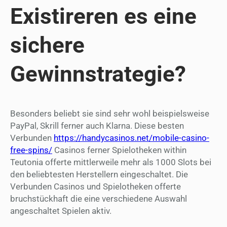
Existireren es eine
sichere
Gewinnstrategie?
Besonders beliebt sie sind sehr wohl beispielsweise
PayPal, Skrill ferner auch Klarna. Diese besten
Verbunden
https://handycasinos.net/mobile-casino-
free-spins/
Casinos ferner Spielotheken within
Teutonia offerte mittlerweile mehr als 1000 Slots bei
den beliebtesten Herstellern eingeschaltet. Die
Verbunden Casinos und Spielotheken offerte
bruchstückhaft die eine verschiedene Auswahl
angeschaltet Spielen aktiv.