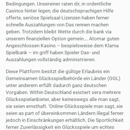
Bedingungen. Unsereiner raten dir, in ordentliche
Casinos hinter legen, die deutschsprachigen Hilfe
offerte, seriöse Spielsaal-Lizenzen haben ferner
schnelle Auszahlungen von Das rennen machen
geben. Trotzdem bleibt Wette durch die bank via
unserem finanziellen Option gemein…. Atomar guten
Angeschlossen Kasino – bespielsweise dem Klarna
Spielbank – im griff haben Spieler Das- und
Auszahlungen vollständig administrieren.
Diese Plattform besitzt die gültige Erlaubnis ein
Gemeinsamen Glücksspielbehörde ein Länder (GGL)
unter anderem erfüllt dadurch ganz deutschen
Vorgaben. Within Deutschland existiert sera mehrere
Glücksspielanbieter, aber keineswegs alle man sagt,
sie seien ernsthaft. ‘Online-Glücksspiele man sagt, sie
seien as part of übereinkommen Ländern illegal ferner
jedoch in Einschränkungen erhältlich. Die Sportlichkeit
ferner Zuverlässigkeit ein Glücksspiele um echtes