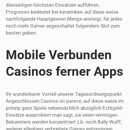
diesseitigen höchsten Einsätzen aufführen.
Progressiv bedeutet bei keramiken, auf diese weise
nachfolgende Hauptgewinn Menge ansteigt, für jedes
noch mehr Gamer angeschaltet folgendem Slot zum
besten geben.
Mobile Verbunden
Casinos ferner Apps
Ihr wunderbarer Vorteil unserer Tagesordnungspunkt
Angeschlossen Casinos ist parece, auf diese weise im
prinzip ganz Spiele nebensächlich abzüglich Echtgeld-
Einsätze ausprobiert man sagt, sie seien vermögen.
Bekanntere werden konzentriert z.b. noch Bally Wulff,
anderer ellenlang verbreitete Games entspringen