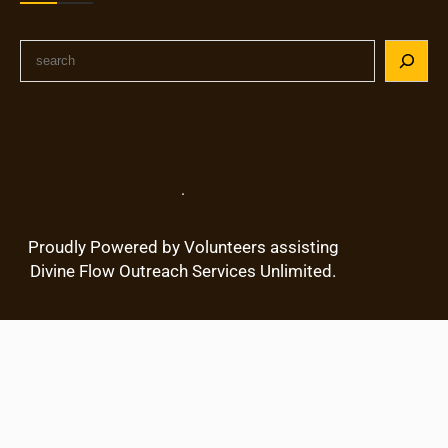
S
e
a
r
c
h
.
Proudly Powered by Volunteers assisting
Divine Flow Outreach Services Unlimited.