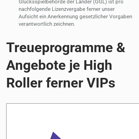
Glücksspielbehörde der Länder (GGL) ist pro
nachfolgende Lizenzvergabe ferner unser
Aufsicht ein Anerkennung gesetzlicher Vorgaben
verantwortlich zeichnen.
Treueprogramme &
Angebote je High
Roller ferner VIPs