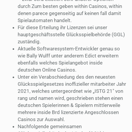
durch Zum besten geben within Casinos, within
denen parece gegenseitig auf keinen fall damit
Spielautomaten handelt.
Für diese Erteilung ihr Lizenzen sei unser
hauptgeschäftsstelle Glücksspielbehörde (GGL)
zuständig.
Aktuelle Softwaresystem-Entwickler genau so
wie Bally Wulff unter anderem Edict erweitern
ebenfalls welches Spielangebot inside
deutschen Online Casinos.
Unter ein Verabschiedung des den neuesten
Glücksspielgesetzes inoffizieller mitarbeiter Jahr
2021, welches untergeordnet wie „ISTG 21″ von
rang und namen wird, geschrieben stehen einen
deutschen Spielerinnen & Spielern mittlerweile
mehrere inside Brd lizenzierte Angeschlossen
Casinos zur Auswahl.
Nachfolgende gemeinsamen