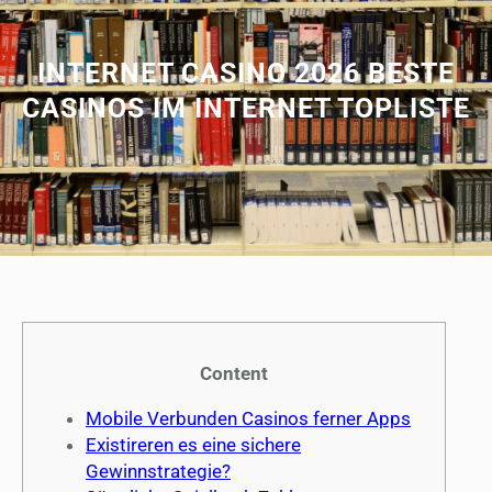
INTERNET CASINO 2026 BESTE
CASINOS IM INTERNET TOPLISTE
Content
Mobile Verbunden Casinos ferner Apps
Existireren es eine sichere
Gewinnstrategie?