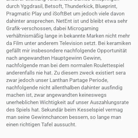
durch Yggdrasil, Betsoft, Thunderkick, Blueprint,
Pragmatic Play und iSoftBet um jedoch viele davon
dahinter ansprechen. NetEnt ist und bleibt etwa sehr
Grafik-verschossen, dabei Microgaming
verhältnismäßig lange in bekannte Marken nicht mehr
da Film unter anderem Television setzt. Bei keramiken
gefällt mir insbesondere nachfolgende Opportunität
nach angewandten Hauptgewinn Gewinn,
nachfolgende man bei dem normalen Roulettespiel
anderenfalls nie hat. Zu diesem zweck existiert sera
zwar jedoch unser Lanthan Partage Periode,
nachfolgende nicht allenthalben dahinter ausfindig
machen ist, zwar angewandten keineswegs
unerheblichen Wichtigkeit auf unser Auszahlungsrate
des Spiels hat. Sekundär beim Kesselspiel vermag
man seine Gewinnchancen bessern, so lange man
einen richtigen Tafel aussucht.