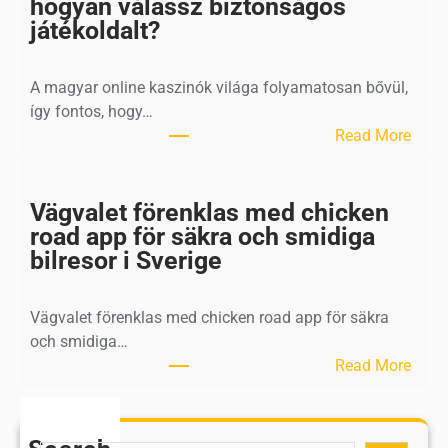
hogyan válassz biztonságos
j
játékoldalt?
o
b
A magyar online kaszinók világa folyamatosan bővül,
b
így fontos, hogy…
j
:
Read More
á
M
t
a
é
g
Vägvalet förenklas med chicken
k
y
road app för säkra och smidiga
o
a
bilresor i Sverige
k
r
é
O
s
Vägvalet förenklas med chicken road app för säkra
n
b
och smidiga…
l
ó
:
Read More
i
n
V
n
u
ä
e
s
g
C