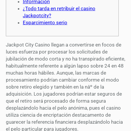
Información
¿Todo tarda en retribuir el casino
Jackpotcity?
Esparcimiento serio
Jackpot City Casino llegan a convertirse en focos de
luces esfuerza por procesar los solicitudes de
jubilación de modo corta y no ha transpirado eficiente,
habitualmente referente a algún lapso sobre 24 en 48
muchas horas hábiles. Aunque, las marcas de
procesamiento podrían cambiar conforme el modo
sobre retiro elegido y también en la nâº de la
adquisición.
Los jugadores podrían estar seguros de
que el retiro será procesado de forma segura
desplazándolo hacia el pelo anónima, pues el casino
utiliza ciencia de encriptación destacamento de
guarecer la referencia financiera desplazándolo hacia
el pelo particular para jugadores.