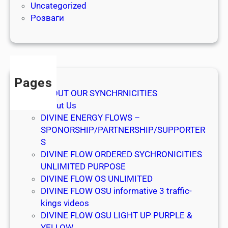
v
Uncategorized
m
e
Розваги
.
p
p
r
l
i
w
l
ś
i
Pages
w
k
ABOUT OUR SYNCHRNICITIES
i
e
About Us
e
DIVINE ENERGY FLOWS –
c
SPONORSHIP/PARTNERSHIP/SUPPORTER
i
S
e
DIVINE FLOW ORDERED SYCHRONICITIES
g
UNLIMITED PURPOSE
i
DIVINE FLOW OS UNLIMITED
e
DIVINE FLOW OSU informative 3 traffic-
r
kings videos
h
DIVINE FLOW OSU LIGHT UP PURPLE &
a
YELLOW