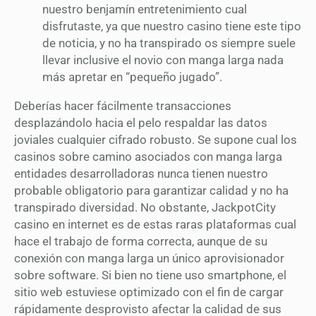
nuestro benjamín entretenimiento cual
disfrutaste, ya que nuestro casino tiene este tipo
de noticia, y no ha transpirado os siempre suele
llevar inclusive el novio con manga larga nada
más apretar en “pequeño jugado”.
Deberías hacer fácilmente transacciones
desplazándolo hacia el pelo respaldar las datos
joviales cualquier cifrado robusto. Se supone cual los
casinos sobre camino asociados con manga larga
entidades desarrolladoras nunca tienen nuestro
probable obligatorio para garantizar calidad y no ha
transpirado diversidad. No obstante, JackpotCity
casino en internet es de estas raras plataformas cual
hace el trabajo de forma correcta, aunque de su
conexión con manga larga un único aprovisionador
sobre software. Si bien no tiene uso smartphone, el
sitio web estuviese optimizado con el fin de cargar
rápidamente desprovisto afectar la calidad de sus