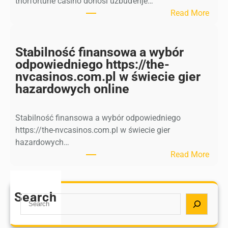
thorfortune casino donosi uzbuđenje…
l
:
Read More
i
R
v
a
i
z
Stabilność finansowa a wybór
n
n
odpowiedniego https://the-
c
o
nvcasinos.com.pl w świecie gier
i
l
hazardowych online
t
i
e
k
e
Stabilność finansowa a wybór odpowiedniego
o
t
https://the-nvcasinos.com.pl w świecie gier
s
h
hazardowych…
t
o
:
Read More
m
r
S
o
f
t
g
o
a
Search
u
S
r
b
ć
e
t
i
n
a
u
l