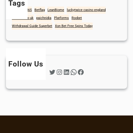
Tags
1win
Bet365
Betflag
LeanBiome
luckytwice casino england
mad casino uk
paichnidia
Platforms
Roobet
Withdrawal Guide Superbet
Xon Bet Free Spins Today
Follow Us
Twitter
Instagram
LinkedIn
WhatsApp
Facebook