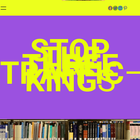
Facebook
Twitter
LinkedIn
Pinterest
STOP
THE
THREE
TRAFFIC
KING
S