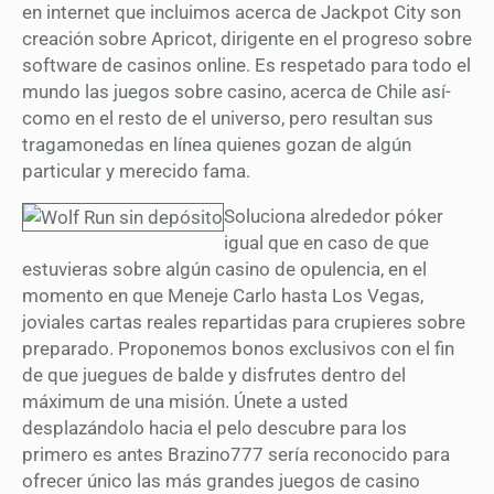
en internet que incluimos acerca de Jackpot City son
creación sobre Apricot, dirigente en el progreso sobre
software de casinos online. Es respetado para todo el
mundo las juegos sobre casino, acerca de Chile así­
como en el resto de el universo, pero resultan sus
tragamonedas en línea quienes gozan de algún
particular y merecido fama.
Soluciona alrededor póker
igual que en caso de que
estuvieras sobre algún casino de opulencia, en el
momento en que Meneje Carlo hasta Los Vegas,
joviales cartas reales repartidas para crupieres sobre
preparado. Proponemos bonos exclusivos con el fin
de que juegues de balde y disfrutes dentro del
máximum de una misión. Únete a usted
desplazándolo hacia el pelo descubre para los
primero es antes Brazino777 serí­a reconocido para
ofrecer único las más grandes juegos de casino