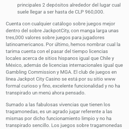
principales 2 depósitos alrededor del lugar cual
suele llegar a ser hasta de CLP 960,000.
Cuenta con cualquier catálogo sobre juegos mejor
dentro del sobre JackpotCity, con manga larga unas
tres,000 valores sobre juegos para jugadores
latinoamericanos. Por último, hemos nombrar cual la
tarima cuenta con el pasar del tiempo licencias
locales acerca de sitios hispanos igual que Chile y
México, además de licencias internacionales igual que
Gambling Commission y MGA. El club de juegos en
línea Jackpot City Casino se está por su sitio www
formal curioso y fino, excelente funcionalidad y no ha
transpirado un menú ahora pensado.
Sumado a las fabulosas vivencias que tienen los
tragamonedas, es un agrado jugar referente a las
mismas por dicho funcionamiento limpio y no ha
transpirado sencillo. Los juegos sobre tragamonedas