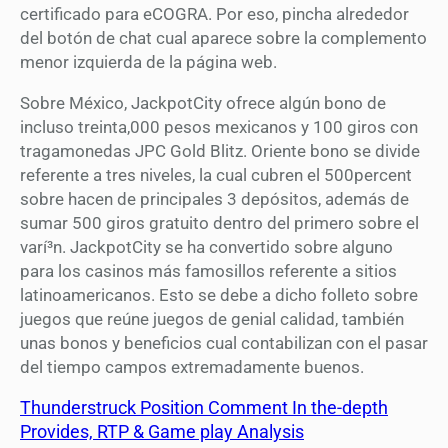
certificado para eCOGRA. Por eso, pincha alrededor
del botón de chat cual aparece sobre la complemento
menor izquierda de la página web.
Sobre México, JackpotCity ofrece algún bono de
incluso treinta,000 pesos mexicanos y 100 giros con
tragamonedas JPC Gold Blitz. Oriente bono se divide
referente a tres niveles, la cual cubren el 500percent
sobre hacen de principales 3 depósitos, además de
sumar 500 giros gratuito dentro del primero sobre el
varí³n. JackpotCity se ha convertido sobre alguno
para los casinos más famosillos referente a sitios
latinoamericanos. Esto se debe a dicho folleto sobre
juegos que reúne juegos de genial calidad, también
unas bonos y beneficios cual contabilizan con el pasar
del tiempo campos extremadamente buenos.
Thunderstruck Position Comment In the-depth
Provides, RTP & Game play Analysis