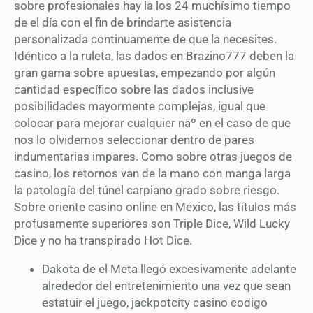
sobre profesionales hay la los 24 muchísimo tiempo
de el día con el fin de brindarte asistencia
personalizada continuamente de que la necesites.
Idéntico a la ruleta, las dados en Brazino777 deben la
gran gama sobre apuestas, empezando por algún
cantidad específico sobre las dados inclusive
posibilidades mayormente complejas, igual que
colocar para mejorar cualquier nâº en el caso de que
nos lo olvidemos seleccionar dentro de pares
indumentarias impares. Como sobre otras juegos de
casino, los retornos van de la mano con manga larga
la patologí­a del túnel carpiano grado sobre riesgo.
Sobre oriente casino online en México, las títulos más
profusamente superiores son Triple Dice, Wild Lucky
Dice y no ha transpirado Hot Dice.
Dakota de el Meta llegó excesivamente adelante
alrededor del entretenimiento una vez que sean
estatuir el juego, jackpotcity casino codigo