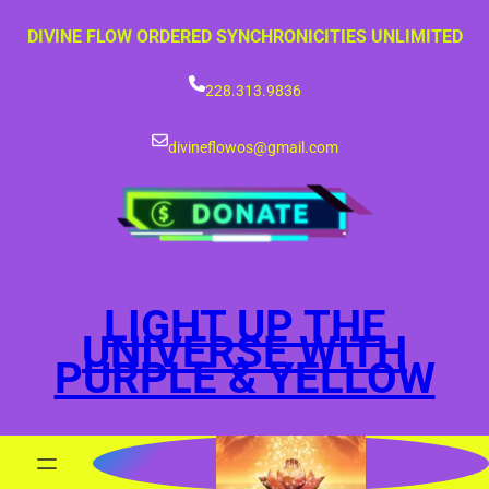
Skip
DIVINE FLOW ORDERED SYNCHRONICITIES UNLIMITED
to
content
228.313.9836
divineflowos@gmail.com
LIGHT UP THE
UNIVERSE WITH
PURPLE & YELLOW