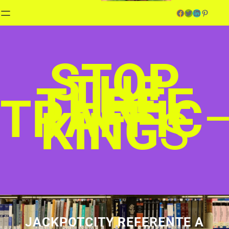
Facebook
Twitter
LinkedIn
Pinterest
STOP
THE
THREE
TRAFFIC
KING
S
JACKPOTCITY REFERENTE A