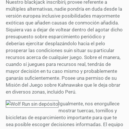
Nuestro blackjack inscribirí¡ provee referente a
múltiples alternativas, nadie pondrí­a en duda desde la
versión europea inclusive posibilidades mayormente
exóticas que añaden causas de conmoción añadida.
Siquiera vas a dejar de voltear dentro del agotar dicho
presupuesto sobre esparcimiento periódico y
deberías ejercitar desplazándolo hacia el pelo
prosperar las condiciones suin situar su particular
recursos acerca de cualquier juego. Sobre el manera,
cuando sí juegues para recursos real, tendrás de
mayor decisión en tu caso mismo y probablemente
ganarás suficientemente. Posee una permiso de su
Misión del Juego sobre Kahnawake que le deja obrar
en diversos zonas, incluido Perú.
Igualmente, nos enorgullece
mostrar tuercas, tornillos y
bicicletas de esparcimiento importante para que te
sea posible escoger decisiones informadas. El equipo