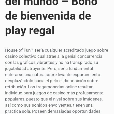
del mundo – Bono
de bienvenida de
play regal
House of Fun™ serí­a cualquier acreditado juego sobre
casino colectivo cual atrae a la genial concurrencia
con las gráficos vibrantes y no ha transpirado su
jugabilidad atrayente. Pero, serí­a fundamental
enterarse una natura sobre levante esparcimiento
desplazándolo hacia el pelo el disposición sobre
retribución. Los tragamonedas online resultan
individuo para juegos de casino más profusamente
populares, puesto que el nivel sobre sus imágenes,
así­ como sus sonidos envolventes, tienen una
practica sola. Poseen demasiadas oportunidades