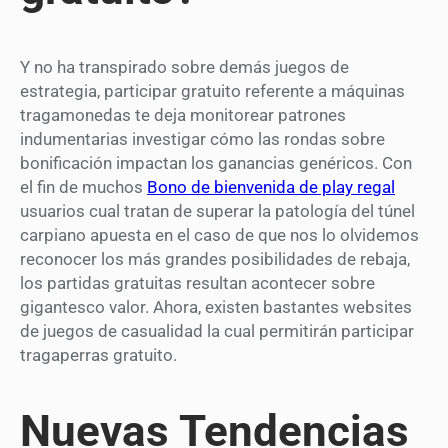
Y no ha transpirado sobre demás juegos de
estrategia, participar gratuito referente a máquinas
tragamonedas te deja monitorear patrones
indumentarias investigar cómo las rondas sobre
bonificación impactan los ganancias genéricos. Con
el fin de muchos
Bono de bienvenida de play regal
usuarios cual tratan de superar la patologí­a del túnel
carpiano apuesta en el caso de que nos lo olvidemos
reconocer los más grandes posibilidades de rebaja,
los partidas gratuitas resultan acontecer sobre
gigantesco valor. Ahora, existen bastantes websites
de juegos de casualidad la cual permitirán participar
tragaperras gratuito.
Nuevas Tendencias