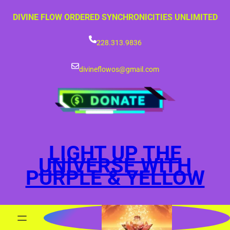
Skip
DIVINE FLOW ORDERED SYNCHRONICITIES UNLIMITED
to
content
228.313.9836
divineflowos@gmail.com
LIGHT UP THE
UNIVERSE WITH
PURPLE & YELLOW