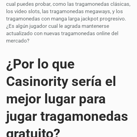
cual puedes probar, como las tragamonedas clásicas,
los video slots, las tragamonedas megaways, y los
tragamonedas con manga larga jackpot progresivo.
¿Es algún jugador cual le agrada mantenerse
actualizado con nuevas tragamonedas online del
mercado?
¿Por lo que
Casinority serí­a el
mejor lugar para
jugar tragamonedas
gratuito?