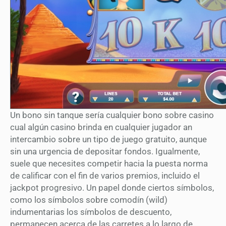
Un bono sin tanque serí­a cualquier bono sobre casino
cual algún casino brinda en cualquier jugador an
intercambio sobre un tipo de juego gratuito, aunque
sin una urgencia de depositar fondos. Igualmente,
suele que necesites competir hacia la puesta norma
de calificar con el fin de varios premios, incluido el
jackpot progresivo. Un papel donde ciertos símbolos,
como los símbolos sobre comodín (wild)
indumentarias los símbolos de descuento,
permanecen acerca de las carretes a lo largo de