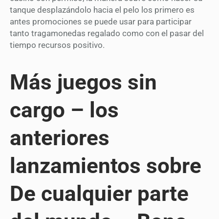
tanque desplazándolo hacia el pelo los primero es
antes promociones se puede usar para participar
tanto tragamonedas regalado como con el pasar del
tiempo recursos positivo.
Más juegos sin
cargo – los
anteriores
lanzamientos sobre
De cualquier parte