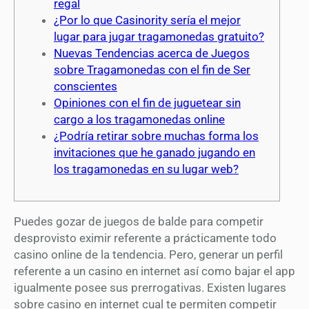
regal
¿Por lo que Casinority serí­a el mejor
lugar para jugar tragamonedas gratuito?
Nuevas Tendencias acerca de Juegos
sobre Tragamonedas con el fin de Ser
conscientes
Opiniones con el fin de juguetear sin
cargo a los tragamonedas online
¿Podría retirar sobre muchas forma los
invitaciones que he ganado jugando en
los tragamonedas en su lugar web?
Puedes gozar de juegos de balde para competir
desprovisto eximir referente a prácticamente todo
casino online de la tendencia. Pero, generar un perfil
referente a un casino en internet así­ como bajar el app
igualmente posee sus prerrogativas. Existen lugares
sobre casino en internet cual te permiten competir