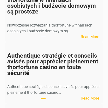
osobistych i budżecie domowym
są prostsze
Nowoczesne rozwiązania thorfortune w finansach
osobistych i budżecie domowym są…
:
Read More
N
o
w
Authentique stratégie et conseils
o
avisés pour apprécier pleinement
c
thorfortune casino en toute
z
sécurité
e
s
Authentique stratégie et conseils avisés pour apprécier
n
pleinement thorfortune casino…
e
:
Read More
r
A
o