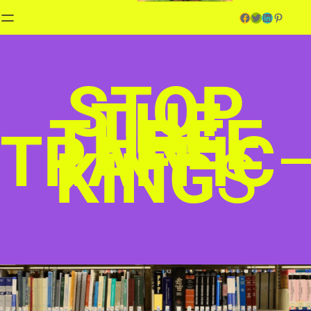
Facebook
Twitter
LinkedIn
Pinterest
STOP
THE
THREE
TRAFFIC
KING
S