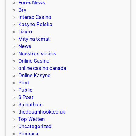
o
Forex News
i
/
n
Gry
t
o
Interac Casino
h
s
Kasyno Polska
e
i
Lizaro
-
u
Mity na temat
n
z
News
v
b
Nuestros socios
c
u
Online Casino
a
đ
online casino canada
s
e
Online Kasyno
i
n
Post
n
j
Public
o
e
S Post
s
i
Spinathlon
.
n
thedoughhook.co.uk
c
o
Top Wetten
o
v
Uncategorized
m
e
Розваги