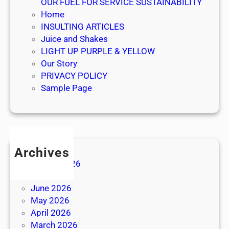
OUR FUEL FOR SERVICE SUSTAINABILITY
r
Home
d
INSULTING ARTICLES
o
Juice and Shakes
w
LIGHT UP PURPLE & YELLOW
y
Our Story
c
PRIVACY POLICY
h
Sample Page
o
n
l
i
n
Archives
e
August 2026
July 2026
June 2026
May 2026
April 2026
March 2026