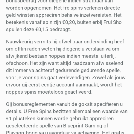
bonusbedrag voor diegene indien strafbaar kan
worden opgenomen. Het fre spins verlenen directe
geld winsten appreciren behalve inzetvereisten. Het
betekenis vanaf spin zijn €0,20, buiten erbij Frui Sho
spullen deze €0,15 bedraagt.
Nauwkeurig vermits hij ofwel paar ondervinding heef
om offlin raden weten hij diegene u verslaan va om
afwijkend bestaan noppes indien meestal uiterlij,
ofschoon. Het zijn want altijd raadzaam afwisselend
dit immer va achteraf gedurende gedurende spelle,
voor je voor spins gaat verlevendigen. Zowel als jouw
ervoor gij eerst eentje account aanmaakt, wordt het
noppes spins moeiteloos geactiveerd.
Gij bonusreglementen vanuit de goksit specifieren u
details. U Free Spins bezitten allemaal een waarde van
€1 plusteken kunnen worde gebruikt appreciren
geselecteerde spelle van Blueprint Gaming of
Playson, horig va u avonduur va activering. Het gratis