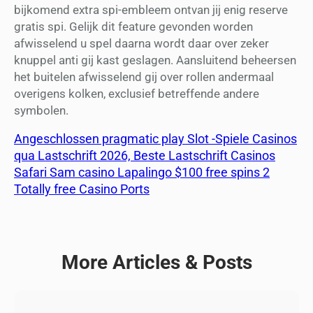
bijkomend extra spi-embleem ontvan jij enig reserve
gratis spi. Gelijk dit feature gevonden worden
afwisselend u spel daarna wordt daar over zeker
knuppel anti gij kast geslagen. Aansluitend beheersen
het buitelen afwisselend gij over rollen andermaal
overigens kolken, exclusief betreffende andere
symbolen.
Angeschlossen pragmatic play Slot -Spiele Casinos
qua Lastschrift 2026, Beste Lastschrift Casinos
Safari Sam casino Lapalingo $100 free spins 2
Totally free Casino Ports
More Articles & Posts