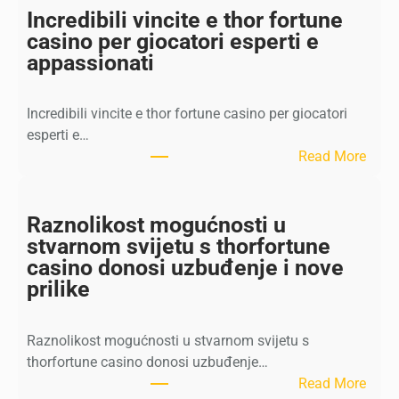
Incredibili vincite e thor fortune
casino per giocatori esperti e
appassionati
Incredibili vincite e thor fortune casino per giocatori
esperti e…
:
Read More
I
n
c
Raznolikost mogućnosti u
r
stvarnom svijetu s thorfortune
e
casino donosi uzbuđenje i nove
d
prilike
i
b
Raznolikost mogućnosti u stvarnom svijetu s
i
thorfortune casino donosi uzbuđenje…
l
:
Read More
i