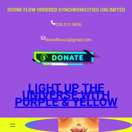
Skip
DIVINE FLOW ORDERED SYNCHRONICITIES UNLIMITED
to
content
228.313.9836
divineflowos@gmail.com
LIGHT UP THE
UNIVERSE WITH
PURPLE & YELLOW