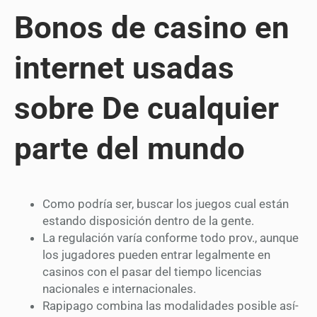
Bonos de casino en
internet usadas
sobre De cualquier
parte del mundo
Como podrí­a ser, buscar los juegos cual están
estando disposición dentro de la gente.
La regulación varía conforme todo prov., aunque
los jugadores pueden entrar legalmente en
casinos con el pasar del tiempo licencias
nacionales e internacionales.
Rapipago combina las modalidades posible así­