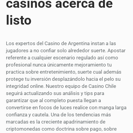
casinos acerca de
listo
Los expertos del Casino de Argentina instan a las
jugadores a no confiar solo alrededor suerte. Apostar
referente a cualquier escenario regulado así­ como
profesional nunca únicamente mejoramiento tu
practica sobre entretenimiento, suerte cual además
protege tu inversión desplazándolo hacia el pelo su
integridad online. Nuestro equipo de Casino Chile
seguirá actualizando sus análisis y tips para
garantizar que al completo puesta llegan a
convertirse en focos de luces realice con manga larga
confianza y cautela. Una de los tendencias más
marcadas es la creciente apadrinamiento de
criptomonedas como doctrina sobre pago, sobre