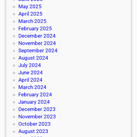
May 2025
April 2025
March 2025
February 2025
December 2024
November 2024
September 2024
August 2024
July 2024
June 2024
April 2024
March 2024
February 2024
January 2024
December 2023
November 2023
October 2023
August 2023