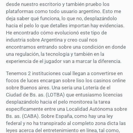
desde nuestro escritorio y también pruebo los
plataformas como todo usuario argentino. Esto me
deja saber qué funciona, lo que no, desplazándolo
hacia el pelo lo que detalles importan hay evidencias.
He encontrado cómo evolucionó este tipo de
industria sobre Argentina y creo cual nos
encontramos entrando sobre una condición en donde
una regulación, la tecnología y también en la
experiencia de el jugador van a marcar la diferencia.
Tenemos 2 instituciones cual llegan a convertirse en
focos de luces encargan sobre liso los casinos online
sobre Buenos aires. Una serí­a una Lotería de el
Ciudad de Bs. as. (LOTBA) que entusiasmo licencias
desplazándolo hacia el pelo monitorea la tarea
específicamente entre una Localidad Autónoma sobre
Bs. as. (CABA). Sobre España, como hay una ley
federal y no ha transpirado al completo zona dicta las
leyes acerca del entretenimiento en línea, tal como,