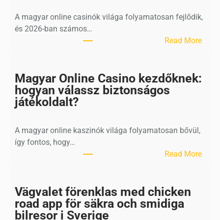
A magyar online casinók világa folyamatosan fejlődik,
és 2026-ban számos…
:
Read More
A
l
e
Magyar Online Casino kezdőknek:
g
hogyan válassz biztonságos
j
játékoldalt?
o
b
A magyar online kaszinók világa folyamatosan bővül,
b
így fontos, hogy…
j
:
Read More
á
M
t
a
é
g
Vägvalet förenklas med chicken
k
y
road app för säkra och smidiga
o
a
bilresor i Sverige
k