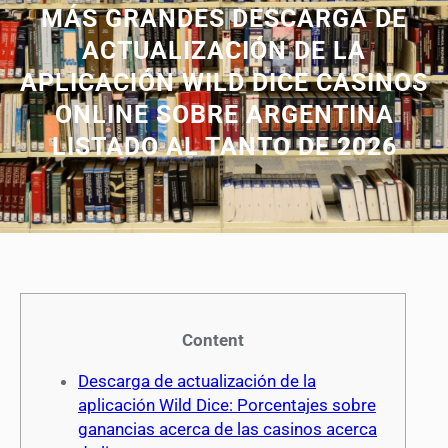
MÁS GRANDES DESCARGA DE
ACTUALIZACIÓN DE LA
APLICACIÓN WILD DICE CASINOS
ONLINE SOBRE ARGENTINA
LISTADO AL TANTO DE 2026
Content
Descarga de actualización de la
aplicación Wild Dice: Porcentajes sobre
ganancias acerca de las casinos acerca