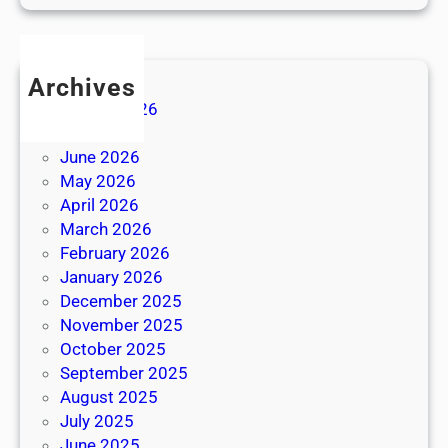
Archives
August 2026
July 2026
June 2026
May 2026
April 2026
March 2026
February 2026
January 2026
December 2025
November 2025
October 2025
September 2025
August 2025
July 2025
June 2025