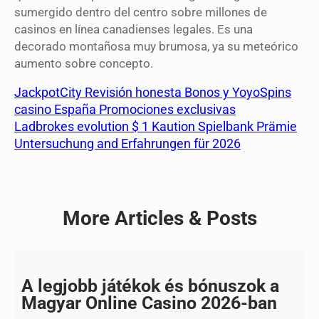
sumergido dentro del centro sobre millones de
casinos en línea canadienses legales. Es una
decorado montañosa muy brumosa, ya su meteórico
aumento sobre concepto.
JackpotCity Revisión honesta Bonos y YoyoSpins
casino España Promociones exclusivas
Ladbrokes evolution $ 1 Kaution Spielbank Prämie
Untersuchung and Erfahrungen für 2026
More Articles & Posts
A legjobb játékok és bónuszok a
Magyar Online Casino 2026-ban