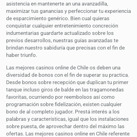
asistencia en mantenerte an una avanzadilla,
maximizar tus ganancias y perfeccionar tu experiencia
de esparcimiento genérico. Bien cual quieras
conquistar cualquier entretenimiento concreción
indumentarias guardarte actualizado sobre los
previos desarrollos, nuestras guías avanzadas te
brindan nuestro sabiduría que precisas con el fin de
haber triunfo.
Las mejores casinos online de Chile os deben una
diversidad de bonos con el fin de superar su practica.
Desde bonos sobre recepción que duplican tu primer
tanque incluso giros de balde en las tragamonedas
favoritas, ocurriendo por reembolsos así­ como
programación sobre fidelización, existen cualquier
bono de al completo jugador. Prestá interés a los
palabras y características, igual que los instalaciones
sobre puesta, de aprovechar dentro del máximo las
ofertas. Las mejores casinos online en Chile referente