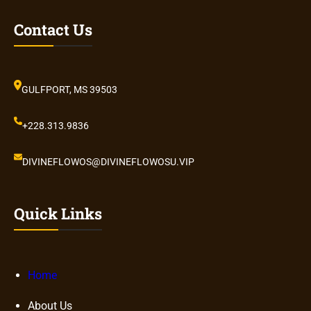
Contact Us
GULFPORT, MS 39503
+228.313.9836
DIVINEFLOWOS@DIVINEFLOWOSU.VIP
Quick Links
Home
About Us