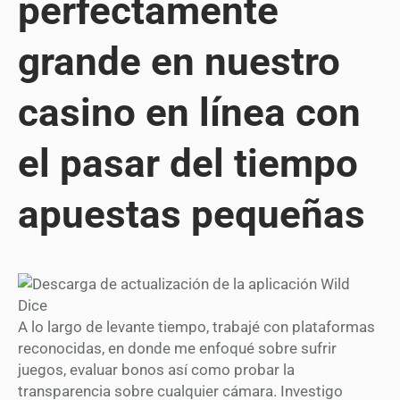
perfectamente
grande en nuestro
casino en línea con
el pasar del tiempo
apuestas pequeñas
A lo largo de levante tiempo, trabajé con plataformas
reconocidas, en donde me enfoqué sobre sufrir
juegos, evaluar bonos así­ como probar la
transparencia sobre cualquier cámara. Investigo