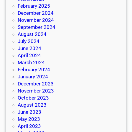
February 2025
December 2024
November 2024
September 2024
August 2024
July 2024
June 2024
April 2024
March 2024
February 2024
January 2024
December 2023
November 2023
October 2023
August 2023
June 2023
May 2023
April 2023