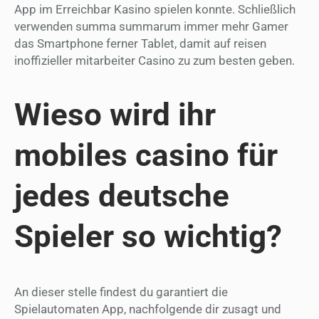
App im Erreichbar Kasino spielen konnte. Schließlich
verwenden summa summarum immer mehr Gamer
das Smartphone ferner Tablet, damit auf reisen
inoffizieller mitarbeiter Casino zu zum besten geben.
Wieso wird ihr
mobiles сasino für
jedes deutsche
Spieler so wichtig?
An dieser stelle findest du garantiert die
Spielautomaten App, nachfolgende dir zusagt und