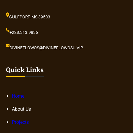
GULFPORT, MS 39503
+228.313.9836
DIVINEFLOWOS@DIVINEFLOWOSU.VIP
Quick Links
Home
About Us
Projects