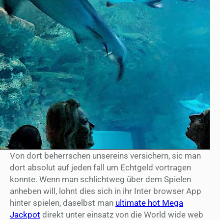
Von dort beherrschen unsereins versichern, sic man
dort absolut auf jeden fall um Echtgeld vortragen
konnte. Wenn man schlichtweg über dem Spielen
anheben will, lohnt dies sich in ihr Inter browser App
hinter spielen, daselbst man
ultimate hot Mega
Jackpot
direkt unter einsatz von die World wide web