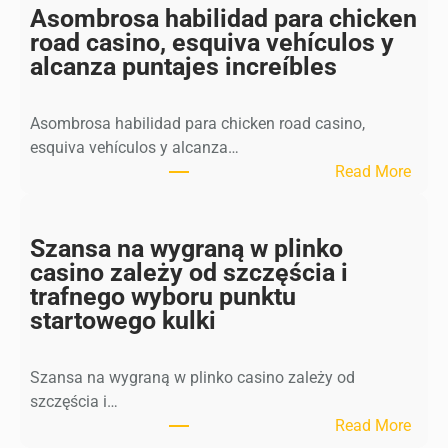
t
Asombrosa habilidad para chicken
i
road casino, esquiva vehículos y
m
alcanza puntajes increíbles
á
v
Asombrosa habilidad para chicken road casino,
e
esquiva vehículos y alcanza…
l
:
Read More
c
A
h
s
i
o
Szansa na wygraną w plinko
c
m
casino zależy od szczęścia i
k
b
trafnego wyboru punktu
e
r
startowego kulki
n
o
r
s
o
Szansa na wygraną w plinko casino zależy od
a
a
szczęścia i…
h
d
:
Read More
a
s