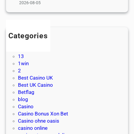
é
n
2026-08-05
o
g
k
a
i
o
d
a
c
c
e
a
Categories
a
d
s
s
! Без рубрики
i
i
i
1
c
n
n
13
a
o
o
1win
s
z
,
2
p
a
e
Best Casino UK
a
l
s
Best UK Casino
r
e
q
Betflag
a
ż
u
blog
j
y
i
Casino
o
o
v
Casino Bonus Xon Bet
g
d
a
Casino ohne oasis
a
s
v
casino online
d
z