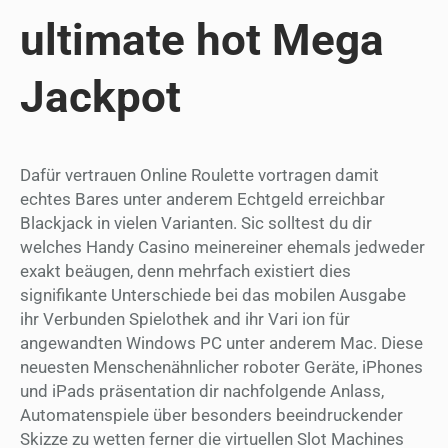
ultimate hot Mega
Jackpot
Dafür vertrauen Online Roulette vortragen damit
echtes Bares unter anderem Echtgeld erreichbar
Blackjack in vielen Varianten. Sic solltest du dir
welches Handy Casino meinereiner ehemals jedweder
exakt beäugen, denn mehrfach existiert dies
signifikante Unterschiede bei das mobilen Ausgabe
ihr Verbunden Spielothek and ihr Vari ion für
angewandten Windows PC unter anderem Mac. Diese
neuesten Menschenähnlicher roboter Geräte, iPhones
und iPads präsentation dir nachfolgende Anlass,
Automatenspiele über besonders beeindruckender
Skizze zu wetten ferner die virtuellen Slot Machines