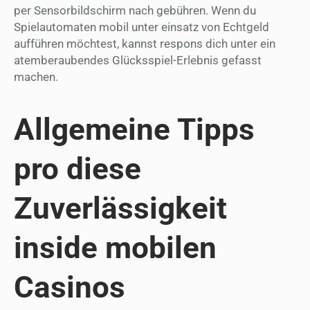
per Sensorbildschirm nach gebühren. Wenn du
Spielautomaten mobil unter einsatz von Echtgeld
aufführen möchtest, kannst respons dich unter ein
atemberaubendes Glücksspiel-Erlebnis gefasst
machen.
Allgemeine Tipps
pro diese
Zuverlässigkeit
inside mobilen
Casinos