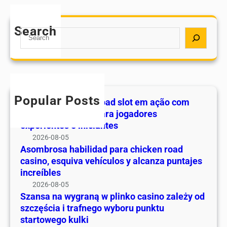
S
b
l
z
i
o
a
Search
l
S
t
n
i
e
e
s
d
a
m
a
a
r
a
n
d
c
ç
a
p
h
ã
w
Popular Posts
Estimável chicken road slot em ação com
a
o
y
estratégia e dicas para jogadores
r
c
g
experientes e iniciantes
a
o
r
2026-08-05
c
m
a
Asombrosa habilidad para chicken road
h
e
n
casino, esquiva vehículos y alcanza puntajes
i
s
ą
increíbles
c
t
w
2026-08-05
k
r
p
Szansa na wygraną w plinko casino zależy od
e
a
l
szczęścia i trafnego wyboru punktu
n
t
startowego kulki
i
r