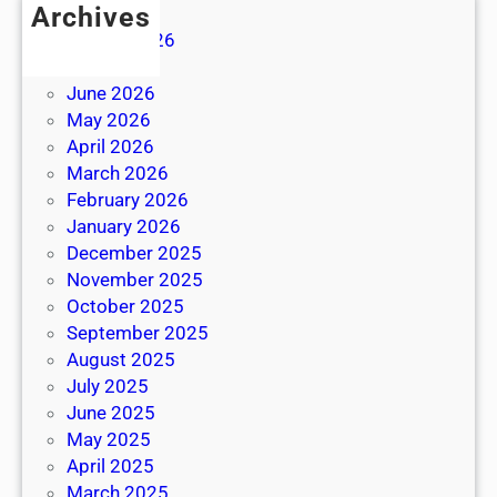
Archives
August 2026
July 2026
June 2026
May 2026
April 2026
March 2026
February 2026
January 2026
December 2025
November 2025
October 2025
September 2025
August 2025
July 2025
June 2025
May 2025
April 2025
March 2025