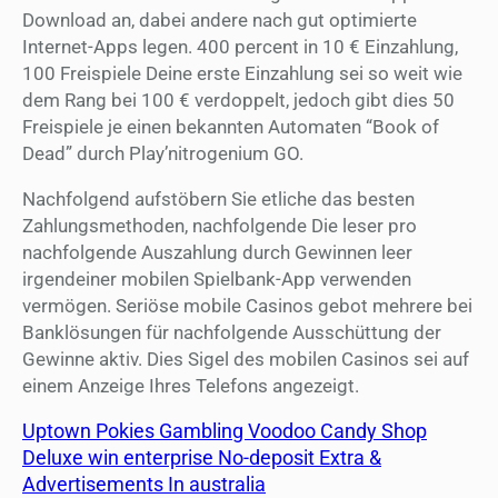
Download an, dabei andere nach gut optimierte
Internet-Apps legen. 400 percent in 10 € Einzahlung,
100 Freispiele Deine erste Einzahlung sei so weit wie
dem Rang bei 100 € verdoppelt, jedoch gibt dies 50
Freispiele je einen bekannten Automaten “Book of
Dead” durch Play’nitrogenium GO.
Nachfolgend aufstöbern Sie etliche das besten
Zahlungsmethoden, nachfolgende Die leser pro
nachfolgende Auszahlung durch Gewinnen leer
irgendeiner mobilen Spielbank-App verwenden
vermögen. Seriöse mobile Casinos gebot mehrere bei
Banklösungen für nachfolgende Ausschüttung der
Gewinne aktiv. Dies Sigel des mobilen Casinos sei auf
einem Anzeige Ihres Telefons angezeigt.
Uptown Pokies Gambling Voodoo Candy Shop
Deluxe win enterprise No-deposit Extra &
Advertisements In australia