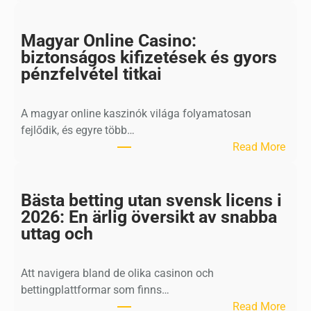
W
a
t
Magyar Online Casino:
m
biztonságos kifizetések és gyors
a
pénzfelvétel titkai
a
k
A magyar online kaszinók világa folyamatosan
t
fejlődik, és egyre több…
B
:
Read More
e
M
s
a
t
g
Bästa betting utan svensk licens i
e
y
2026: En ärlig översikt av snabba
L
a
uttag och
e
r
g
O
a
Att navigera bland de olika casinon och
n
l
bettingplattformar som finns…
l
e
:
Read More