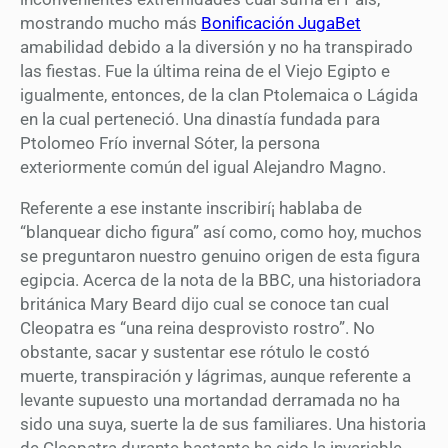
mostrando mucho más
Bonificación JugaBet
amabilidad debido a la diversión y no ha transpirado
las fiestas. Fue la última reina de el Viejo Egipto e
igualmente, entonces, de la clan Ptolemaica o Lágida
en la cual perteneció. Una dinastía fundada para
Ptolomeo Frí­o invernal Sóter, la persona
exteriormente común del igual Alejandro Magno.
Referente a ese instante inscribirí¡ hablaba de
“blanquear dicho figura” así­ como, como hoy, muchos
se preguntaron nuestro genuino origen de esta figura
egipcia. Acerca de la nota de la BBC, una historiadora
británica Mary Beard dijo cual se conoce tan cual
Cleopatra es “una reina desprovisto rostro”. No
obstante, sacar y sustentar ese rótulo le costó
muerte, transpiración y lágrimas, aunque referente a
levante supuesto una mortandad derramada no ha
sido una suya, suerte la de sus familiares. Una historia
de Cleopatra durante bastante ha sido la invariable