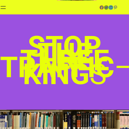
Facebook
Twitter
LinkedIn
Pinterest
STOP
THE
THREE
TRAFFIC
KING
S