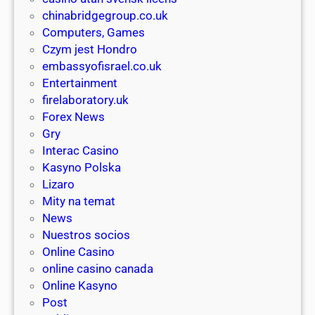
o
r
s
chinabridgegroup.co.uk
o
l
p
Computers, Games
r
i
é
Czym jest Hondro
b
g
n
embassyofisrael.co.uk
e
ö
z
Entertainment
g
v
f
firelaboratory.uk
i
e
e
Forex News
n
r
l
Gry
n
s
v
Interac Casino
e
i
é
Kasyno Polska
r
k
t
Lizaro
s
t
e
Mity na temat
i
a
l
News
n
v
t
Nuestros socios
s
i
Online Casino
n
t
online casino canada
a
k
Online Kasyno
b
a
Post
b