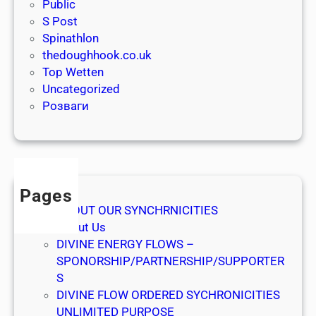
i
Public
a
S Post
u
Spinathlon
t
thedoughhook.co.uk
t
Top Wetten
a
Uncategorized
g
Розваги
o
c
h
Pages
ABOUT OUR SYNCHRNICITIES
About Us
DIVINE ENERGY FLOWS –
SPONORSHIP/PARTNERSHIP/SUPPORTER
S
DIVINE FLOW ORDERED SYCHRONICITIES
UNLIMITED PURPOSE