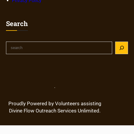
Privacy Policy
Search
S
e
a
r
c
h
.
Proudly Powered by Volunteers assisting
Divine Flow Outreach Services Unlimited.