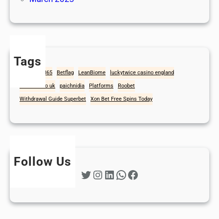
Tags
1win
Bet365
Betflag
LeanBiome
luckytwice casino england
mad casino uk
paichnidia
Platforms
Roobet
Withdrawal Guide Superbet
Xon Bet Free Spins Today
Follow Us
Twitter
Instagram
LinkedIn
WhatsApp
Facebook