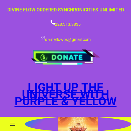
Skip
DIVINE FLOW ORDERED SYNCHRONICITIES UNLIMITED
to
content
228.313.9836
divineflowos@gmail.com
LIGHT UP THE
UNIVERSE WITH
PURPLE & YELLOW