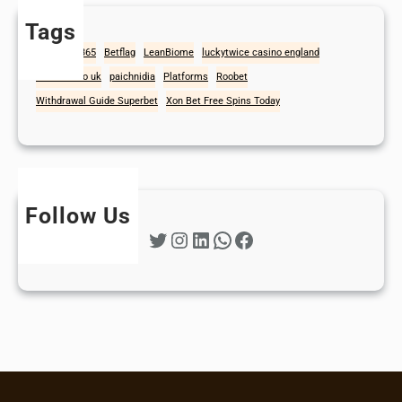
Tags
1win
Bet365
Betflag
LeanBiome
luckytwice casino england
mad casino uk
paichnidia
Platforms
Roobet
Withdrawal Guide Superbet
Xon Bet Free Spins Today
Follow Us
Twitter
Instagram
LinkedIn
WhatsApp
Facebook