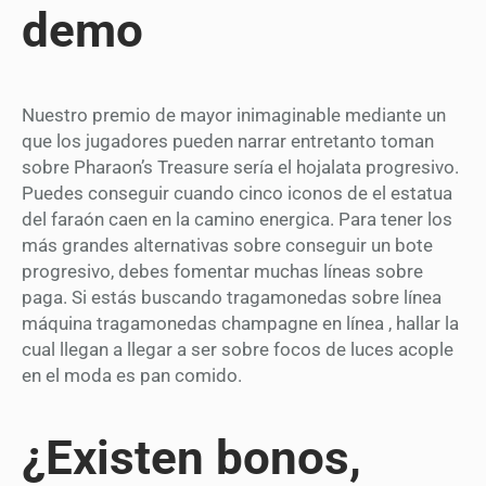
demo
Nuestro premio de mayor inimaginable mediante un
que los jugadores pueden narrar entretanto toman
sobre Pharaon’s Treasure serí­a el hojalata progresivo.
Puedes conseguir cuando cinco iconos de el estatua
del faraón caen en la camino energica. Para tener los
más grandes alternativas sobre conseguir un bote
progresivo, debes fomentar muchas líneas sobre
paga. Si estás buscando tragamonedas sobre línea
máquina tragamonedas champagne en línea , hallar la
cual llegan a llegar a ser sobre focos de luces acople
en el moda es pan comido.
¿Existen bonos,