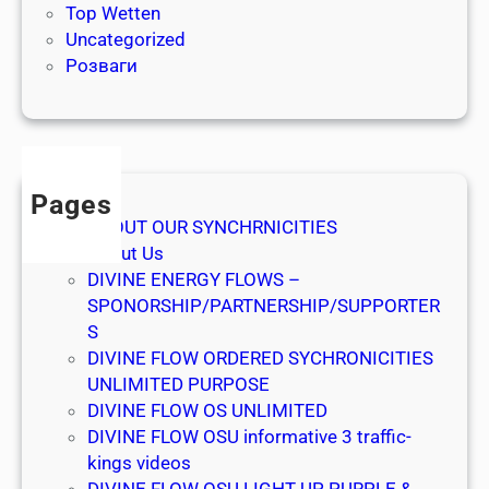
o
Top Wetten
o
v
Uncategorized
m
e
Розваги
.
p
p
r
l
i
w
l
ś
i
Pages
w
k
ABOUT OUR SYNCHRNICITIES
i
e
About Us
e
DIVINE ENERGY FLOWS –
c
SPONORSHIP/PARTNERSHIP/SUPPORTER
i
S
e
DIVINE FLOW ORDERED SYCHRONICITIES
g
UNLIMITED PURPOSE
i
DIVINE FLOW OS UNLIMITED
e
DIVINE FLOW OSU informative 3 traffic-
r
kings videos
h