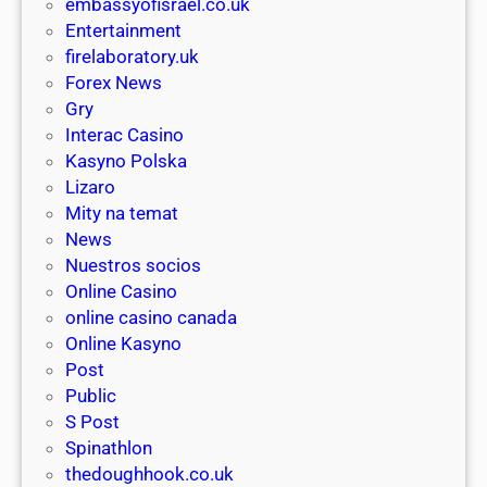
n
embassyofisrael.co.uk
n
s
o
Entertainment
a
:
d
firelaboratory.uk
t
/
o
Forex News
i
/
n
Gry
t
o
Interac Casino
h
s
Kasyno Polska
e
i
Lizaro
-
u
Mity na temat
n
z
News
v
b
Nuestros socios
c
u
Online Casino
a
đ
online casino canada
s
e
Online Kasyno
i
n
Post
n
j
Public
o
e
S Post
s
i
Spinathlon
.
n
thedoughhook.co.uk
c