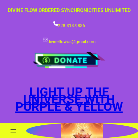
Skip
DIVINE FLOW ORDERED SYNCHRONICITIES UNLIMITED
to
content
228.313.9836
divineflowos@gmail.com
LIGHT UP THE
UNIVERSE WITH
PURPLE & YELLOW