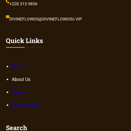
+228.313.9836
DIVINEFLOWOS@DIVINEFLOWOSU.VIP
Quick Links
Home
About Us
Projects
Privacy Policy
Search