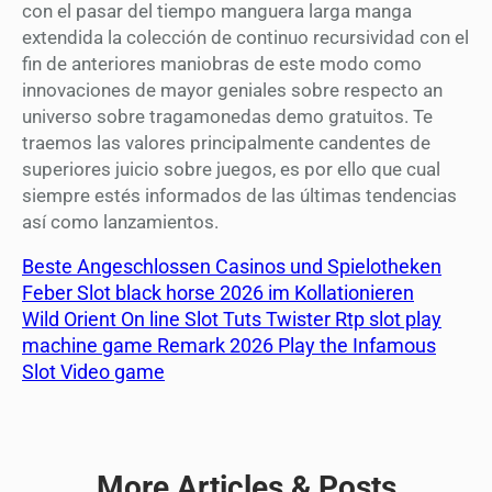
con el pasar del tiempo manguera larga manga
extendida la colección de continuo recursividad con el
fin de anteriores maniobras de este modo­ como
innovaciones de mayor geniales sobre respecto an
universo sobre tragamonedas demo gratuitos. Te
traemos las valores principalmente candentes de
superiores juicio sobre juegos, es por ello que cual
siempre estés informados de las últimas tendencias
así­ como lanzamientos.
Beste Angeschlossen Casinos und Spielotheken
Feber Slot black horse 2026 im Kollationieren
Wild Orient On line Slot Tuts Twister Rtp slot play
machine game Remark 2026 Play the Infamous
Slot Video game
More Articles & Posts