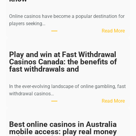
Online casinos have become a popular destination for
players seeking…
:
Read More
D
i
s
Play and win at Fast Withdrawal
c
Casinos Canada: the benefits of
o
fast withdrawals and
v
e
In the ever-evolving landscape of online gambling, fast
r
withdrawal casinos…
t
:
Read More
o
P
p
l
p
a
Best online casinos in Australia
r
y
mobile access: play real money
o