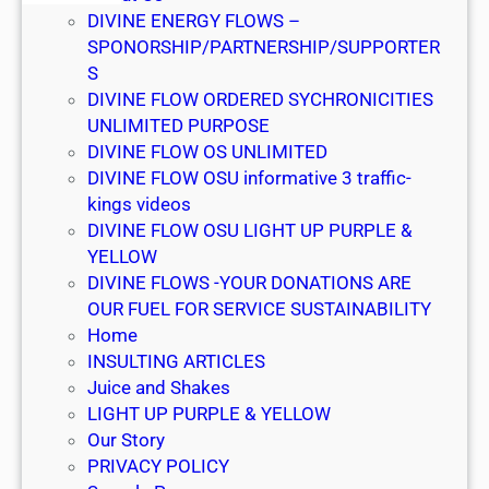
a
DIVINE ENERGY FLOWS –
n
SPONORSHIP/PARTNERSHIP/SUPPORTER
y
S
t
DIVINE FLOW ORDERED SYCHRONICITIES
i
UNLIMITED PURPOSE
m
DIVINE FLOW OS UNLIMITED
e
DIVINE FLOW OSU informative 3 traffic-
kings videos
DIVINE FLOW OSU LIGHT UP PURPLE &
YELLOW
DIVINE FLOWS -YOUR DONATIONS ARE
OUR FUEL FOR SERVICE SUSTAINABILITY
Home
INSULTING ARTICLES
Juice and Shakes
LIGHT UP PURPLE & YELLOW
Our Story
PRIVACY POLICY