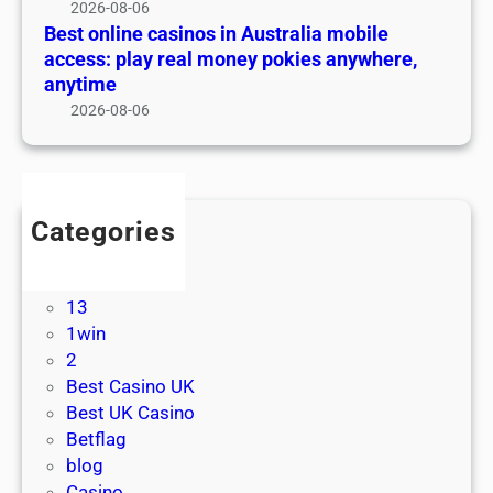
i
2026-08-06
w
n
n
Best online casinos in Australia mobile
a
o
o
access: play real money pokies anywhere,
l
s
s
anytime
C
:
i
2026-08-06
a
w
n
s
h
A
i
a
u
n
t
s
o
Categories
e
t
s
! Без рубрики
v
r
C
1
e
a
a
13
r
l
n
1win
y
i
a
2
p
a
d
Best Casino UK
l
m
a
Best UK Casino
a
o
:
Betflag
y
b
t
blog
e
i
h
Casino