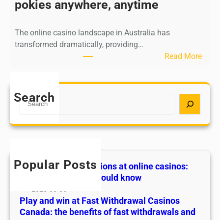
a
pokies anywhere, anytime
m
n
o
d
t
The online casino landscape in Australia has
w
i
transformed dramatically, providing…
i
o
:
Read More
n
n
B
a
s
e
t
a
s
Search
F
S
t
t
a
e
o
o
s
a
n
n
t
r
l
l
W
c
i
i
i
h
n
n
Popular Posts
Discover top promotions at online casinos:
t
e
e
what every player should know
h
c
c
2026-08-06
d
a
a
Play and win at Fast Withdrawal Casinos
r
s
s
Canada: the benefits of fast withdrawals and
a
i