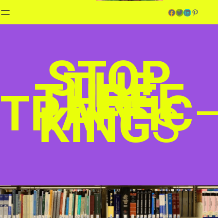
Facebook
Twitter
LinkedIn
Pinterest
STOP
THE
THREE
TRAFFIC
KING
S