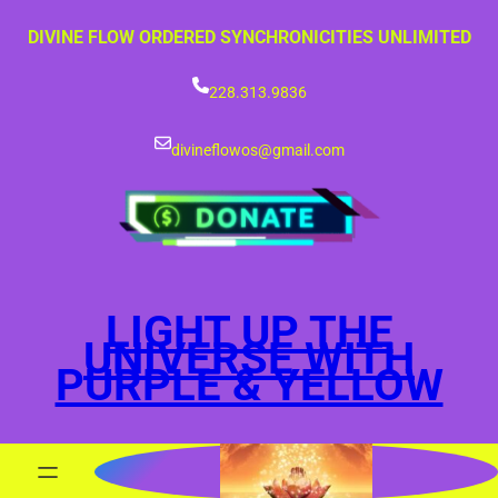
Skip
DIVINE FLOW ORDERED SYNCHRONICITIES UNLIMITED
to
content
228.313.9836
divineflowos@gmail.com
LIGHT UP THE
UNIVERSE WITH
PURPLE & YELLOW