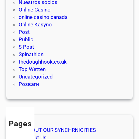
h
Nuestros socios
n
d
Online Casino
e
r
online casino canada
y
a
Online Kasyno
p
w
Post
o
a
Public
k
l
S Post
i
s
Spinathlon
e
a
thedoughhook.co.uk
s
n
Top Wetten
a
d
Uncategorized
n
Розваги
y
w
h
e
r
Pages
e
ABOUT OUR SYNCHRNICITIES
,
About Us