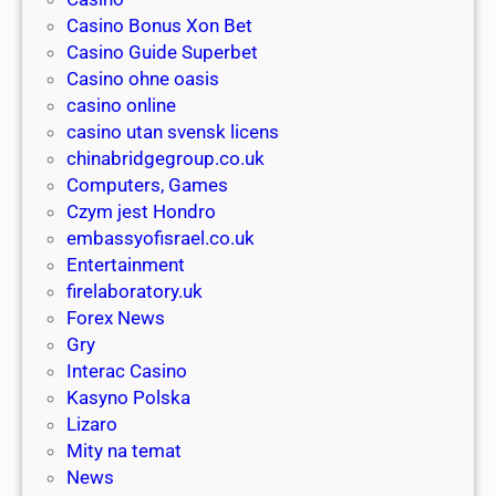
r
l
e
Casino Bonus Xon Bet
s
e
b
Casino Guide Superbet
h
a
e
Casino ohne oasis
o
c
n
casino online
u
c
e
casino utan svensk licens
l
e
f
chinabridgegroup.co.uk
d
s
i
Computers, Games
k
s
t
Czym jest Hondro
n
:
s
embassyofisrael.co.uk
o
p
o
Entertainment
w
l
f
firelaboratory.uk
a
f
Forex News
y
a
Gry
r
s
Interac Casino
e
t
Kasyno Polska
a
w
Lizaro
l
i
Mity na temat
m
t
News
o