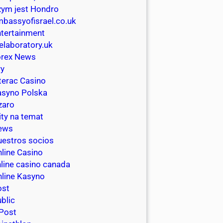
ym jest Hondro
bassyofisrael.co.uk
tertainment
relaboratory.uk
orex News
ry
terac Casino
asyno Polska
zaro
ty na temat
ews
estros socios
line Casino
line casino canada
line Kasyno
ost
blic
Post