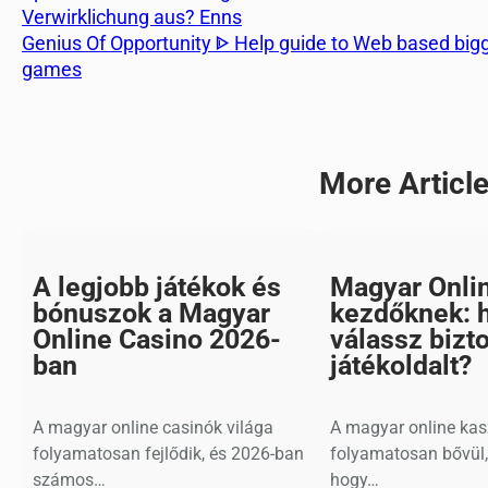
Verwirklichung aus? Enns
Genius Of Opportunity ᐈ Help guide to Web based big
games
More Articl
A legjobb játékok és
Magyar Onli
bónuszok a Magyar
kezdőknek: 
Online Casino 2026-
válassz bizt
ban
játékoldalt?
A magyar online casinók világa
A magyar online kas
folyamatosan fejlődik, és 2026-ban
folyamatosan bővül, 
számos…
hogy…