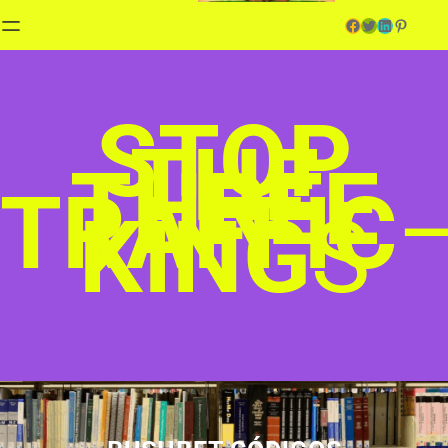
Facebook
Twitter
LinkedIn
Pinterest
STOP
THE
THREE
TRAFFIC
KING
S