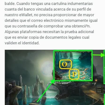
balde. Cuando tengas una cartulina indumentarias
cuanta del banco vinculada acerca de su perfil de
nuestro eWallet, no precisa proporcionar de mayor
detalles que el correo electrónico mismamente­ igual
que su contraseña de comprobar una obtencií³n.
Algunas plataformas necesitan la prueba adicional
que es enviar copia de documentos legales cual
validen el identidad.