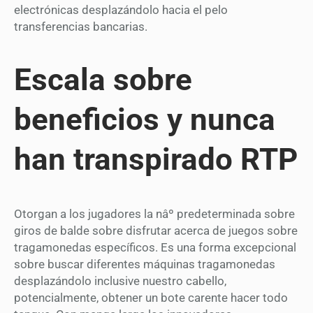
electrónicas desplazándolo hacia el pelo
transferencias bancarias.
Escala sobre
beneficios y nunca
han transpirado RTP
Otorgan a los jugadores la nâº predeterminada sobre
giros de balde sobre disfrutar acerca de juegos sobre
tragamonedas especí­ficos. Es una forma excepcional
sobre buscar diferentes máquinas tragamonedas
desplazándolo inclusive nuestro cabello,
potencialmente, obtener un bote carente hacer todo