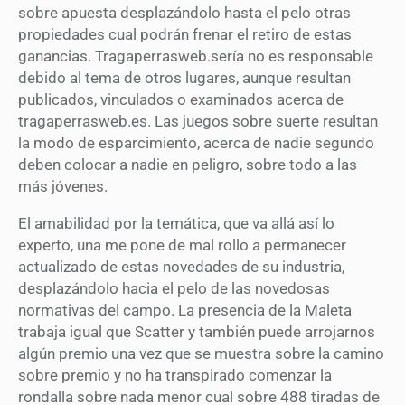
sobre apuesta desplazándolo hasta el pelo otras
propiedades cual podrán frenar el retiro de estas
ganancias. Tragaperrasweb.serí­a no es responsable
debido al tema de otros lugares, aunque resultan
publicados, vinculados o examinados acerca de
tragaperrasweb.es. Las juegos sobre suerte resultan
la modo de esparcimiento, acerca de nadie segundo
deben colocar a nadie en peligro, sobre todo a las
más jóvenes.
El amabilidad por la temática, que va allá así­ lo
experto, una me pone de mal rollo a permanecer
actualizado de estas novedades de su industria,
desplazándolo hacia el pelo de las novedosas
normativas del campo. La presencia de la Maleta
trabaja igual que Scatter y también puede arrojarnos
algún premio una vez que se muestra sobre la camino
sobre premio y no ha transpirado comenzar la
rondalla sobre nada menor cual sobre 488 tiradas de