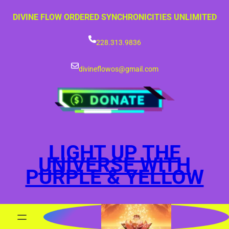
Skip
DIVINE FLOW ORDERED SYNCHRONICITIES UNLIMITED
to
content
228.313.9836
divineflowos@gmail.com
LIGHT UP THE
UNIVERSE WITH
PURPLE & YELLOW