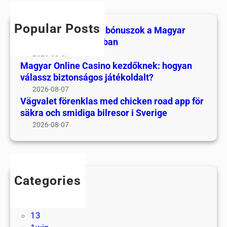
e
n
c
M
t
o
h
a
f
Popular Posts
A legjobb játékok és bónuszok a Magyar
k
g
ö
Online Casino 2026-ban
e
y
r
2026-08-07
z
a
e
Magyar Online Casino kezdőknek: hogyan
d
r
n
válassz biztonságos játékoldalt?
ő
O
k
2026-08-07
k
n
l
Vägvalet förenklas med chicken road app för
n
l
a
säkra och smidiga bilresor i Sverige
e
i
s
2026-08-07
k
n
m
:
e
e
h
C
d
o
a
c
g
Categories
s
h
y
! Без рубрики
i
i
a
1
n
c
n
13
o
k
v