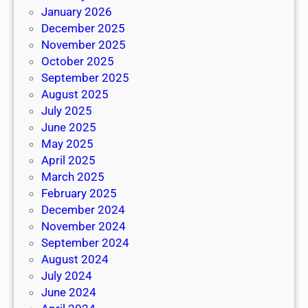
January 2026
December 2025
November 2025
October 2025
September 2025
August 2025
July 2025
June 2025
May 2025
April 2025
March 2025
February 2025
December 2024
November 2024
September 2024
August 2024
July 2024
June 2024