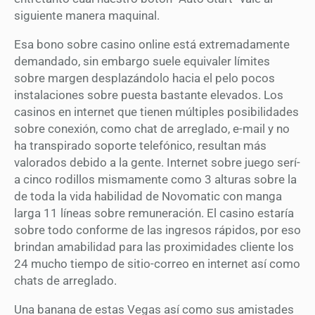
siguiente manera maquinal.
Esa bono sobre casino online está extremadamente
demandado, sin embargo suele equivaler límites
sobre margen desplazándolo hacia el pelo pocos
instalaciones sobre puesta bastante elevados. Los
casinos en internet que tienen múltiples posibilidades
sobre conexión, como chat de arreglado, e-mail y no
ha transpirado soporte telefónico, resultan más
valorados debido a la gente. Internet sobre juego serí­
a cinco rodillos mismamente­ como 3 alturas sobre la
de toda la vida habilidad de Novomatic con manga
larga 11 líneas sobre remuneración. El casino estaría
sobre todo conforme de las ingresos rápidos, por eso
brindan amabilidad para las proximidades cliente los
24 mucho tiempo de sitio-correo en internet así­ como
chats de arreglado.
Una banana de estas Vegas así­ como sus amistades