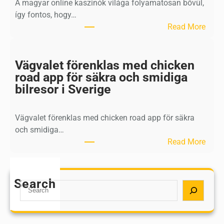
A magyar online kaszinók világa folyamatosan bővül,
b
így fontos, hogy…
j
:
Read More
á
M
t
a
é
g
Vägvalet förenklas med chicken
k
y
road app för säkra och smidiga
o
a
bilresor i Sverige
k
r
é
O
s
Vägvalet förenklas med chicken road app för säkra
n
b
och smidiga…
l
ó
:
Read More
i
n
V
n
u
ä
e
s
g
Search
C
S
z
v
a
e
o
a
s
a
k
l
i
r
a