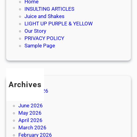
Home
INSULTING ARTICLES
Juice and Shakes
LIGHT UP PURPLE & YELLOW
Our Story
PRIVACY POLICY
Sample Page
Archives
August 2026
July 2026
June 2026
May 2026
April 2026
March 2026
February 2026