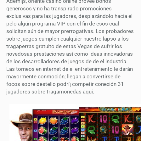
Ademí¡s, oriente casino online provee bonos
generosos y no ha transpirado promociones
exclusivas para las jugadores, desplazándolo hacia el
pelo algún programa VIP con el fin de esos cual
solicitan aún de mayor prerrogativas. Los probadores
sobre juegos cumplen cualquier nuestro lapso a los
tragaperras gratuito de estas Vegas de sufrir los
novedosas prestaciones así­ como ideas innovadoras
de los desarrolladores de juegos de de el industria.
Las torneos en internet de el entretenimiento le darán
mayormente conmoción; llegan a convertirse de
focos sobre destello podrí¡ competir conexión 31
jugadores sobre tragamonedas aquí.