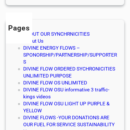
v
e
r
i
Pages
g
ABOUT OUR SYNCHRNICITIES
e
About Us
DIVINE ENERGY FLOWS –
SPONORSHIP/PARTNERSHIP/SUPPORTER
S
DIVINE FLOW ORDERED SYCHRONICITIES
UNLIMITED PURPOSE
DIVINE FLOW OS UNLIMITED
DIVINE FLOW OSU informative 3 traffic-
kings videos
DIVINE FLOW OSU LIGHT UP PURPLE &
YELLOW
DIVINE FLOWS -YOUR DONATIONS ARE
OUR FUEL FOR SERVICE SUSTAINABILITY