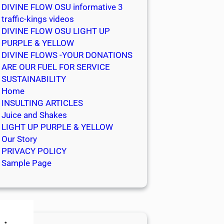
DIVINE FLOW OSU informative 3
traffic-kings videos
DIVINE FLOW OSU LIGHT UP
PURPLE & YELLOW
DIVINE FLOWS -YOUR DONATIONS
ARE OUR FUEL FOR SERVICE
SUSTAINABILITY
Home
INSULTING ARTICLES
Juice and Shakes
LIGHT UP PURPLE & YELLOW
Our Story
PRIVACY POLICY
Sample Page