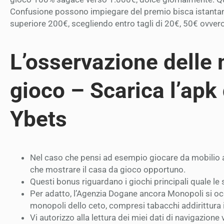
Confusione possono impiegare del premio bisca istantan
superiore 200€, scegliendo entro tagli di 20€, 50€ ovver
L’osservazione delle 
gioco – Scarica l’apk
Ybets
Nel caso che pensi ad esempio giocare da mobilio a
che mostrare il casa da gioco opportuno.
Questi bonus riguardano i giochi principali quale le s
Per adatto, l’Agenzia Dogane ancora Monopoli si occ
monopoli dello ceto, compresi tabacchi addirittura 
Vi autorizzo alla lettura dei miei dati di navigazione