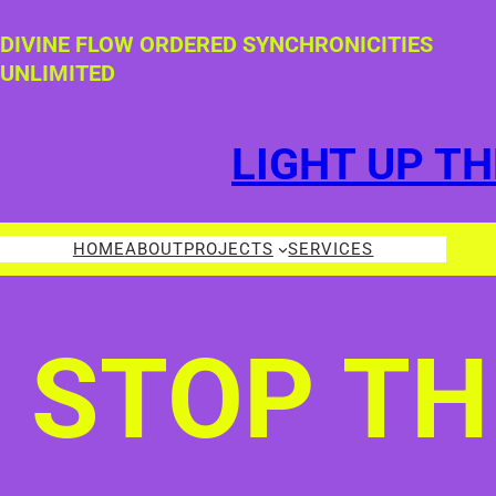
Skip
to
DIVINE FLOW ORDERED SYNCHRONICITIES
content
UNLIMITED
LIGHT UP T
HOME
ABOUT
PROJECTS
SERVICES
STOP
TH