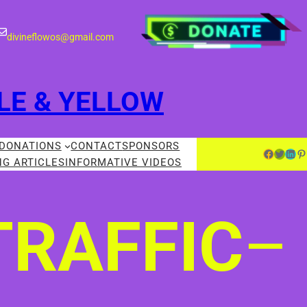
divineflowos@gmail.com
LE & YELLOW
DONATIONS
CONTACT
SPONSORS
Facebook
Twitter
LinkedIn
Pinterest
NG ARTICLES
INFORMATIVE VIDEOS
TRAFFIC
–