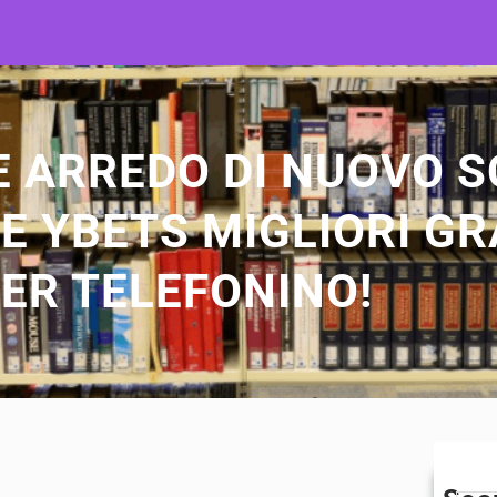
 ARREDO DI NUOVO S
E YBETS MIGLIORI GR
ER TELEFONINO!