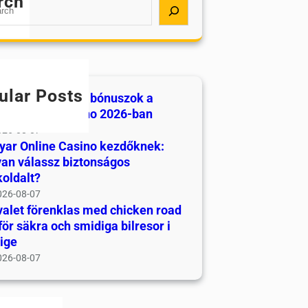
rch
ular Posts
gjobb játékok és bónuszok a
ar Online Casino 2026-ban
026-08-07
ar Online Casino kezdőknek:
an válassz biztonságos
koldalt?
026-08-07
alet förenklas med chicken road
för säkra och smidiga bilresor i
ige
026-08-07