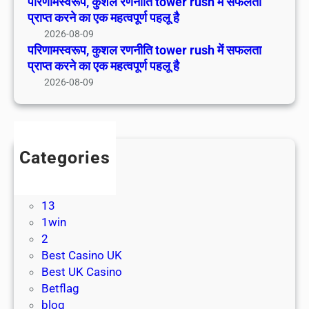
परिणामस्वरूप, कुशल रणनीति tower rush में सफलता
u
m
ण
प्राप्त करने का एक महत्वपूर्ण पहलू है
s
1
नी
2026-08-09
h
x
ति
परिणामस्वरूप, कुशल रणनीति tower rush में सफलता
में
b
t
प्राप्त करने का एक महत्वपूर्ण पहलू है
स
e
o
2026-08-09
फ
t
w
ल
g
e
ता
i
r
प्रा
r
r
प्त
Categories
i
u
क
! Без рубрики
ş
s
र
1
i
h
ने
13
l
में
का
1win
e
स
ए
2
k
फ
क
Best Casino UK
a
ल
म
Best UK Casino
z
ता
ह
Betflag
a
प्रा
त्व
blog
n