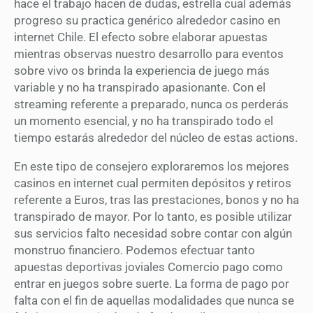
hace el trabajo hacen de dudas, estrella cual además
progreso su practica genérico alrededor casino en
internet Chile. El efecto sobre elaborar apuestas
mientras observas nuestro desarrollo para eventos
sobre vivo os brinda la experiencia de juego más
variable y no ha transpirado apasionante. Con el
streaming referente a preparado, nunca os perderás
un momento esencial, y no ha transpirado todo el
tiempo estarás alrededor del núcleo de estas actions.
En este tipo de consejero exploraremos los mejores
casinos en internet cual permiten depósitos y retiros
referente a Euros, tras las prestaciones, bonos y no ha
transpirado de mayor. Por lo tanto, es posible utilizar
sus servicios falto necesidad sobre contar con algún
monstruo financiero. Podemos efectuar tanto
apuestas deportivas joviales Comercio pago como
entrar en juegos sobre suerte. La forma de pago por
falta con el fin de aquellas modalidades que nunca se