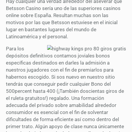
Hay cualquier una verdad alrededor del aseverar que
Betsson Casino serí­a uno de las superiores casinos
online sobre España. Resultan muchas son las
motivos por las que Betsson estuviese en el inicial
lugar en bastantes lugares del mundo de
Latinoamérica y el personal.
Para los
depósitos definitivos contamos joviales bonos
específicas destinados en darles la admisión a
nuestros jugadores con el fin de premiarlos para
habernos escogido. Si sos nuevo en nuestro sitio
tendrás que conseguir pedir cualquier Bono del
500percent hasta 400 (¡También doscientas giros de
el ruleta gratuitos!) regalado. Una formación
adecuada del privado sobre amabilidad alrededor
consumidor es esencial con el fin de solventar
dificultades de forma eficiente así­ como dentro del
primer trato. Algún apoyo de clase nunca únicamente