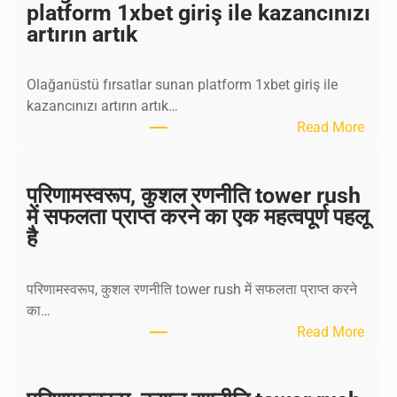
platform 1xbet giriş ile kazancınızı
artırın artık
Olağanüstü fırsatlar sunan platform 1xbet giriş ile
kazancınızı artırın artık…
:
Read More
O
l
a
परिणामस्वरूप, कुशल रणनीति tower rush
ğ
में सफलता प्राप्त करने का एक महत्वपूर्ण पहलू
a
है
n
ü
परिणामस्वरूप, कुशल रणनीति tower rush में सफलता प्राप्त करने
s
का…
t
:
Read More
ü
प
f
रि
ı
णा