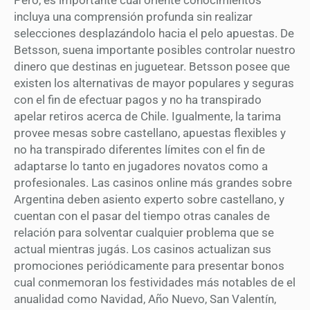
incluya una comprensión profunda sin realizar
selecciones desplazándolo hacia el pelo apuestas. De
Betsson, suena importante posibles controlar nuestro
dinero que destinas en juguetear. Betsson posee que
existen los alternativas de mayor populares y seguras
con el fin de efectuar pagos y no ha transpirado
apelar retiros acerca de Chile. Igualmente, la tarima
provee mesas sobre castellano, apuestas flexibles y
no ha transpirado diferentes límites con el fin de
adaptarse lo tanto en jugadores novatos como a
profesionales. Las casinos online más grandes sobre
Argentina deben asiento experto sobre castellano, y
cuentan con el pasar del tiempo otras canales de
relación para solventar cualquier problema que se
actual mientras jugás. Los casinos actualizan sus
promociones periódicamente para presentar bonos
cual conmemoran los festividades más notables de el
anualidad como Navidad, Año Nuevo, San Valentín,