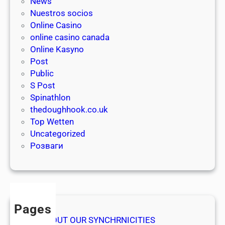
News
Nuestros socios
Online Casino
online casino canada
Online Kasyno
Post
Public
S Post
Spinathlon
thedoughhook.co.uk
Top Wetten
Uncategorized
Розваги
Pages
ABOUT OUR SYNCHRNICITIES