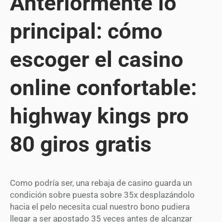
Anteriormente lo
principal: cómo
escoger el casino
online confortable:
highway kings pro
80 giros gratis
Como podrí­a ser, una rebaja de casino guarda un
condición sobre puesta sobre 35x desplazándolo
hacia el pelo necesita cual nuestro bono pudiera
llegar a ser apostado 35 veces antes de alcanzar