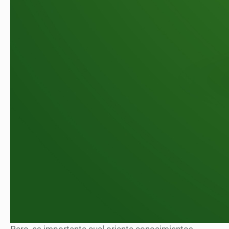
Pero, es importante cual oriente conocimientos