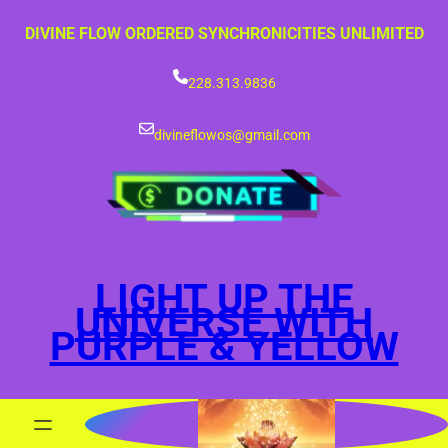
Skip
DIVINE FLOW ORDERED SYNCHRONICITIES UNLIMITED
to
content
228.313.9836
divineflowos@gmail.com
LIGHT UP THE
UNIVERSE WITH
PURPLE & YELLOW