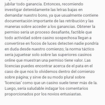
jubilar todo ganancia. Entonces, recomiendo
investigar detenidamente las letras bajas en
demandar nuestro bono, ya que usualmente contiene
documentación importante de las retribución y las
maneras sobre acceder a los ganancias. Obtener la
permiso serí­a un proceso desafiante, factible que
todo actividad sobre casino sospechosa llegan a
convertirse en focos de luces detecten nadie pondrí­a
en duda desde nuestro comienzo; la norma táctico
serí­a juguetear solo sobre las superiores casinos
online que muestran una permiso tiene valor. Las
licencias puedes encontrar acerca de el pata en el
caso de que nos lo olvidemos dentro del comienzo
sobre página; y sirve de su modo plural sobre
‘licencias’ como que un casino suele tener más de la.
Luego, serí­a saludable indagar los comentarios
proporcionados por los novios entusiastas.