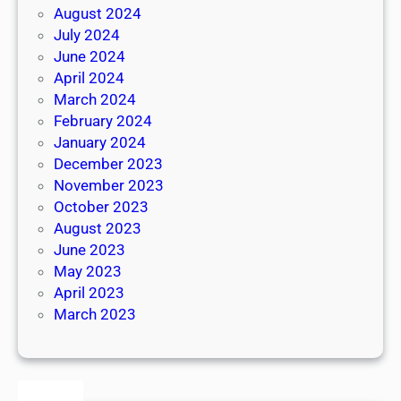
August 2024
July 2024
June 2024
April 2024
March 2024
February 2024
January 2024
December 2023
November 2023
October 2023
August 2023
June 2023
May 2023
April 2023
March 2023