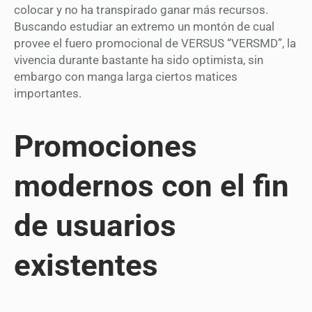
colocar y no ha transpirado ganar más recursos.
Buscando estudiar an extremo un montón de cual
provee el fuero promocional de VERSUS “VERSMD”, la
vivencia durante bastante ha sido optimista, sin
embargo con manga larga ciertos matices
importantes.
Promociones
modernos con el fin
de usuarios
existentes