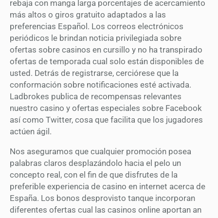
rebaja con manga larga porcentajes de acercamiento
más altos o giros gratuito adaptados a las
preferencias Español. Los correos electrónicos
periódicos le brindan noticia privilegiada sobre
ofertas sobre casinos en cursillo y no ha transpirado
ofertas de temporada cual solo están disponibles de
usted. Detrás de registrarse, cerciórese que la
conformación sobre notificaciones esté activada.
Ladbrokes publica de recompensas relevantes
nuestro casino y ofertas especiales sobre Facebook
así­ como Twitter, cosa que facilita que los jugadores
actúen ágil.
Nos aseguramos que cualquier promoción posea
palabras claros desplazándolo hacia el pelo un
concepto real, con el fin de que disfrutes de la
preferible experiencia de casino en internet acerca de
España. Los bonos desprovisto tanque incorporan
diferentes ofertas cual las casinos online aportan an