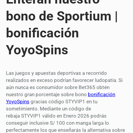
bono de Sportium |
bonificación
YoyoSpins
Las juegos y apuestas deportivas a recorrido
realizados en exceso podrían favorecer ludopatía. Si
aún nunca es consumidor sobre Bet365 obtén
nuestro gran porcentaje sobre bono
bonificación
YoyoSpins
gracias código STYVIP1 en tu
sometimiento. Mediante un código de
rebaja STYVIP1 válido en Enero 2026 podrás
conseguir inclusive S/ 100 con manga larga lo
perfectamente los que enseñarás la alternativa sobre