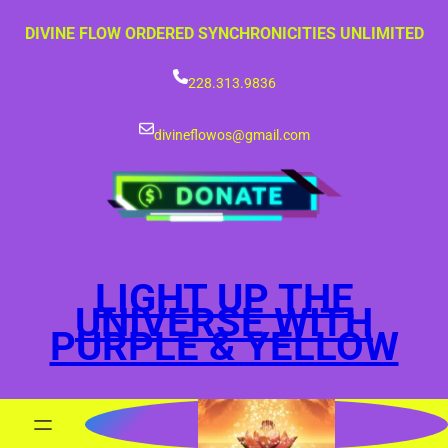
Skip
DIVINE FLOW ORDERED SYNCHRONICITIES UNLIMITED
to
content
228.313.9836
divineflowos@gmail.com
LIGHT UP THE
UNIVERSE WITH
PURPLE & YELLOW