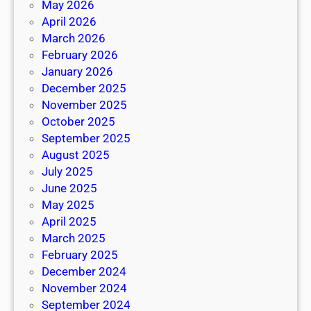
May 2026
April 2026
March 2026
February 2026
January 2026
December 2025
November 2025
October 2025
September 2025
August 2025
July 2025
June 2025
May 2025
April 2025
March 2025
February 2025
December 2024
November 2024
September 2024