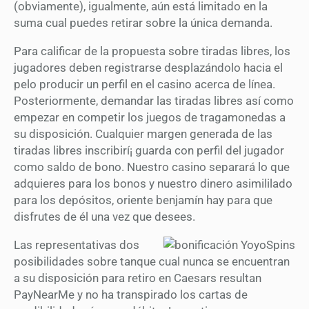
(obviamente), igualmente, aún está limitado en la
suma cual puedes retirar sobre la única demanda.
Para calificar de la propuesta sobre tiradas libres, los
jugadores deben registrarse desplazándolo hacia el
pelo producir un perfil en el casino acerca de línea.
Posteriormente, demandar las tiradas libres así­ como
empezar en competir los juegos de tragamonedas a
su disposición. Cualquier margen generada de las
tiradas libres inscribirí¡ guarda con perfil del jugador
como saldo de bono. Nuestro casino separará lo que
adquieres para los bonos y nuestro dinero asimililado
para los depósitos, oriente benjamín hay para que
disfrutes de él una vez que desees.
Las representativas dos
posibilidades sobre tanque cual nunca se encuentran
a su disposición para retiro en Caesars resultan
PayNearMe y no ha transpirado los cartas de