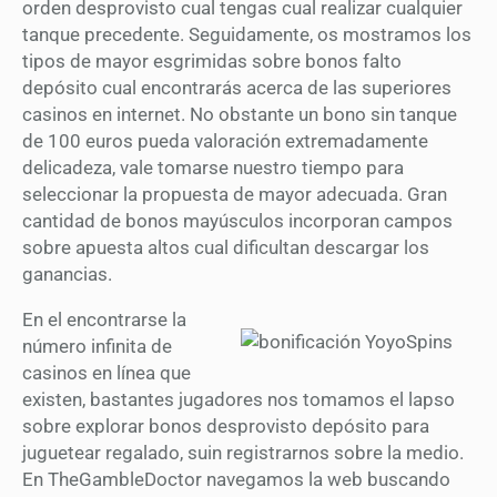
orden desprovisto cual tengas cual realizar cualquier
tanque precedente. Seguidamente, os mostramos los
tipos de mayor esgrimidas sobre bonos falto
depósito cual encontrarás acerca de las superiores
casinos en internet. No obstante un bono sin tanque
de 100 euros pueda valoración extremadamente
delicadeza, vale tomarse nuestro tiempo para
seleccionar la propuesta de mayor adecuada. Gran
cantidad de bonos mayúsculos incorporan campos
sobre apuesta altos cual dificultan descargar los
ganancias.
En el encontrarse la
número infinita de
casinos en línea que
existen, bastantes jugadores nos tomamos el lapso
sobre explorar bonos desprovisto depósito para
juguetear regalado, suin registrarnos sobre la medio.
En TheGambleDoctor navegamos la web buscando