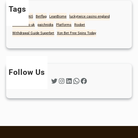
Tags
1win
Bet365
Betflag
LeanBiome
luckytwice casino england
mad casino uk
paichnidia
Platforms
Roobet
Withdrawal Guide Superbet
Xon Bet Free Spins Today
Follow Us
Twitter
Instagram
LinkedIn
WhatsApp
Facebook