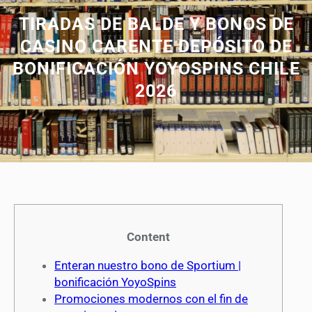
TIRADAS DE BALDE Y BONOS DE
CASINO CARENTE DEPÓSITO DE
BONIFICACIÓN YOYOSPINS CHILE
2026
Content
Enteran nuestro bono de Sportium |
bonificación YoyoSpins
Promociones modernos con el fin de