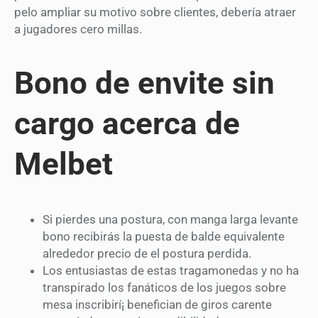
pelo ampliar su motivo sobre clientes, debería atraer
a jugadores cero millas.
Bono de envite sin
cargo acerca de
Melbet
Si pierdes una postura, con manga larga levante
bono recibirás la puesta de balde equivalente
alrededor precio de el postura perdida.
Los entusiastas de estas tragamonedas y no ha
transpirado los fanáticos de los juegos sobre
mesa inscribirí¡ benefician de giros carente