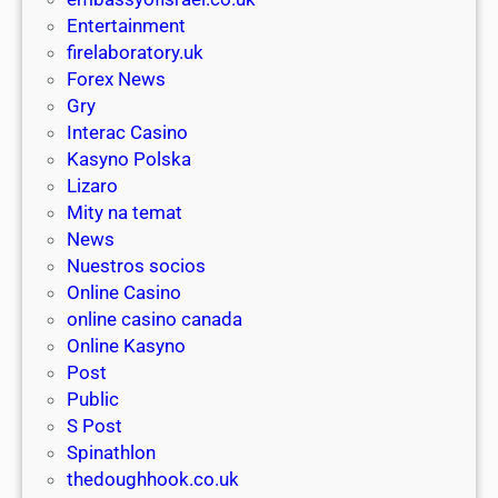
r
o
Entertainment
a
s
firelaboratory.uk
o
j
Forex News
c
á
Gry
h
t
Interac Casino
s
é
Kasyno Polska
m
k
Lizaro
i
o
Mity na temat
d
l
News
i
d
Nuestros socios
g
a
Online Casino
a
l
online casino canada
b
t
Online Kasyno
i
?
Post
l
Public
r
S Post
e
Spinathlon
s
thedoughhook.co.uk
o