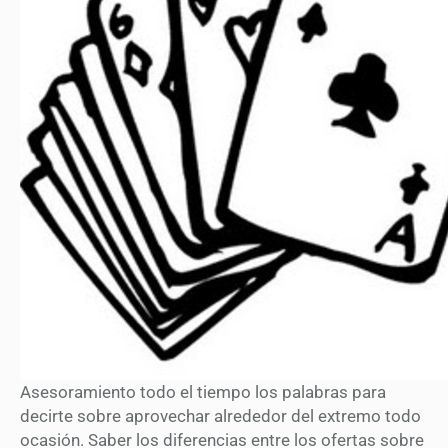
Asesoramiento todo el tiempo los palabras para
decirte sobre aprovechar alrededor del extremo todo
ocasión. Saber los diferencias entre los ofertas sobre