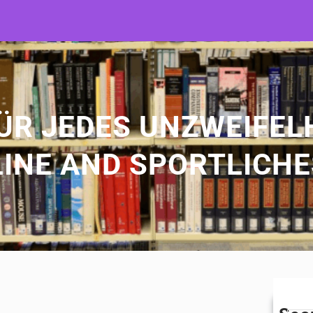
ÜR JEDES UNZWEIFEL
LINE AND SPORTLICH