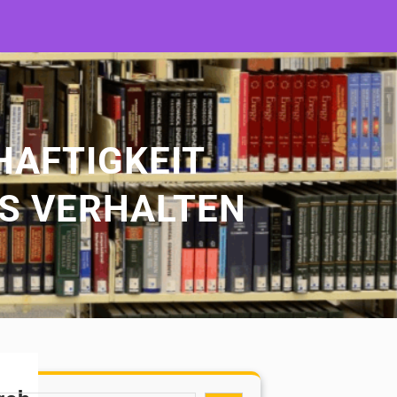
HAFTIGKEIT
ES VERHALTEN