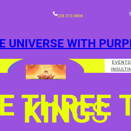
228.313.9836
HE UNIVERSE WITH PURP
EVENTS
INSULTI
E THREE
KING
S