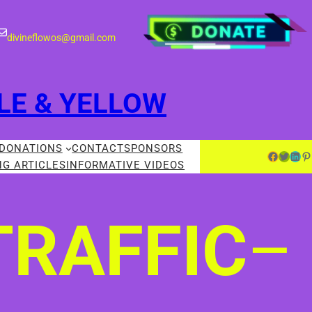
divineflowos@gmail.com
LE & YELLOW
DONATIONS
CONTACT
SPONSORS
Facebook
Twitter
LinkedIn
Pinterest
NG ARTICLES
INFORMATIVE VIDEOS
TRAFFIC
–