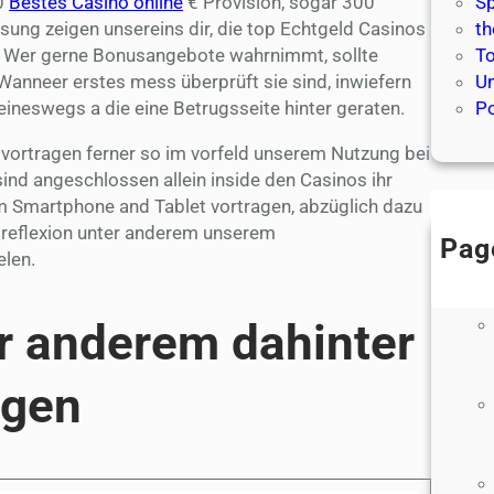
00
Bestes Casino online
€ Provision, sogar 300
Sp
sung zeigen unsereins dir, die top Echtgeld Casinos
t
n. Wer gerne Bonusangebote wahrnimmt, sollte
T
anneer erstes mess überprüft sie sind, inwiefern
Un
keineswegs a die eine Betrugsseite hinter geraten.
Р
 vortragen ferner so im vorfeld unserem Nutzung bei
ind angeschlossen allein inside den Casinos ihr
m Smartphone and Tablet vortragen, abzüglich dazu
bstreflexion unter anderem unserem
Pag
len.
r anderem dahinter
ngen