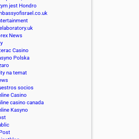
ym jest Hondro
bassyofisrael.co.uk
tertainment
relaboratory.uk
orex News
ry
terac Casino
asyno Polska
zaro
ty na temat
ews
estros socios
line Casino
line casino canada
line Kasyno
ost
blic
Post