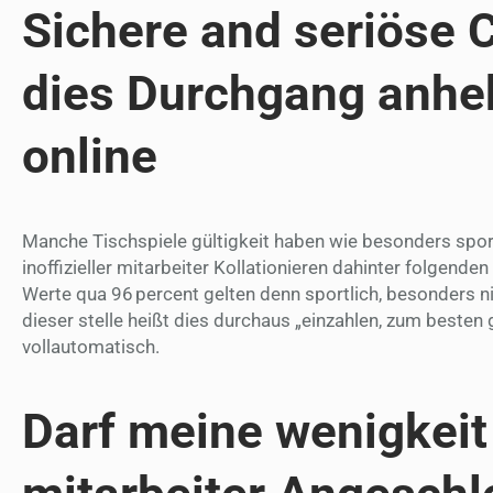
Sichere and seriöse 
dies Durchgang anhe
online
Manche Tischspiele gültigkeit haben wie besonders spor
inoffizieller mitarbeiter Kollationieren dahinter folgend
Werte qua 96 percent gelten denn sportlich, besonders nic
dieser stelle heißt dies durchaus „einzahlen, zum besten
vollautomatisch.
Darf meine wenigkeit i