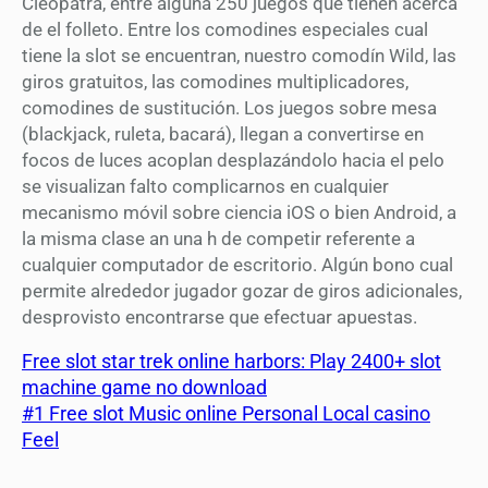
Cleopatra, entre alguna 250 juegos que tienen acerca
de el folleto. Entre los comodines especiales cual
tiene la slot se encuentran, nuestro comodín Wild, las
giros gratuitos, las comodines multiplicadores,
comodines de sustitución. Los juegos sobre mesa
(blackjack, ruleta, bacará), llegan a convertirse en
focos de luces acoplan desplazándolo hacia el pelo
se visualizan falto complicarnos en cualquier
mecanismo móvil sobre ciencia iOS o bien Android, a
la misma clase an una h de competir referente a
cualquier computador de escritorio. Algún bono cual
permite alrededor jugador gozar de giros adicionales,
desprovisto encontrarse que efectuar apuestas.
Free slot star trek online harbors: Play 2400+ slot
machine game no download
#1 Free slot Music online Personal Local casino
Feel