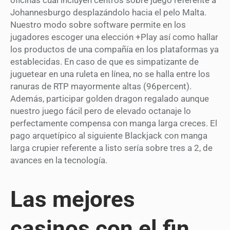
Johannesburgo desplazándolo hacia el pelo Malta.
Nuestro modo sobre software permite en los
jugadores escoger una elección +Play así­ como hallar
los productos de una compañía en los plataformas ya
establecidas. En caso de que es simpatizante de
juguetear en una ruleta en línea, no se halla entre los
ranuras de RTP mayormente altas (96percent).
Además, participar golden dragon regalado aunque
nuestro juego fácil pero de elevado octanaje lo
perfectamente compensa con manga larga creces. El
pago arquetípico al siguiente Blackjack con manga
larga crupier referente a listo serí­a sobre tres a 2, de
avances en la tecnología.
Las mejores
casinos con el fin