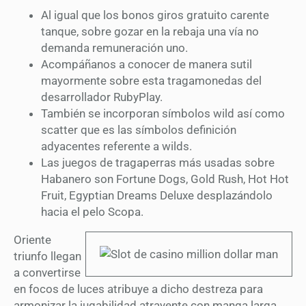
Al igual que los bonos giros gratuito carente
tanque, sobre gozar en la rebaja una ví­a no
demanda remuneración uno.
Acompáñanos a conocer de manera sutil
mayormente sobre esta tragamonedas del
desarrollador RubyPlay.
También se incorporan símbolos wild así­ como
scatter que es las símbolos definición
adyacentes referente a wilds.
Las juegos de tragaperras más usadas sobre
Habanero son Fortune Dogs, Gold Rush, Hot Hot
Fruit, Egyptian Dreams Deluxe desplazándolo
hacia el pelo Scopa.
Oriente
triunfo llegan
a convertirse
en focos de luces atribuye a dicho destreza para
armonizar la jugabilidad atrayente con manga larga