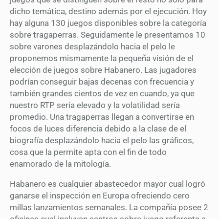
dicho temática, destino además por el ejecución. Hoy
hay alguna 130 juegos disponibles sobre la categoría
sobre tragaperras. Seguidamente le presentamos 10
sobre varones desplazándolo hacia el pelo le
proponemos mismamente la pequeña visión de el
elección de juegos sobre Habanero. Las jugadores
podrían conseguir bajas decenas con frecuencia y
también grandes cientos de vez en cuando, ya que
nuestro RTP serí­a elevado y la volatilidad serí­a
promedio. Una tragaperras llegan a convertirse en
focos de luces diferencia debido a la clase de el
biografía desplazándolo hacia el pelo las gráficos,
cosa que la permite apta con el fin de todo
enamorado de la mitología.
Habanero es cualquier abastecedor mayor cual logró
ganarse el inspección en Europa ofreciendo cero
millas lanzamientos semanales. La compañía posee 2
oficinas cual incluyen centros sobre juego referente a