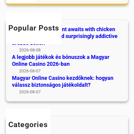
k
a
i
r
é
r
t
O
s
c
s
n
b
h
w
l
Popular Posts
Endless entertainment awaits with chicken
ó
i
i
road game online and surprisingly addictive
n
t
n
arcade action
u
h
e
2026-08-08
s
c
C
A legjobb játékok és bónuszok a Magyar
z
h
a
Online Casino 2026-ban
o
i
s
2026-08-07
k
c
i
Magyar Online Casino kezdőknek: hogyan
a
k
n
válassz biztonságos játékoldalt?
M
e
o
2026-08-07
a
n
k
g
r
e
y
o
z
a
a
d
r
Categories
d
ő
O
! Без рубрики
g