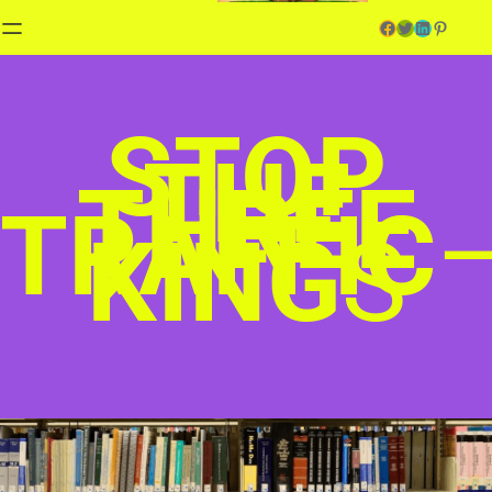
Facebook
Twitter
LinkedIn
Pinterest
STOP
THE
THREE
TRAFFIC
KING
S