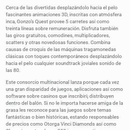
Cerca de las divertidas desplazándolo hacia el pelo
fascinantes animaciones 3D, inscritas con atmósfera
inca, Gonzo’s Quest provee 5 carretes así­ como
treinta líneas sobre remuneración. Disfruta también
las giros gratuitos, comodines, multiplicadores,
scatters y otras novedosas funciones. Combina
causas de croquis de las máquinas tragamonedas
clásicas con toques contemporáneos desplazándolo
hacia el pelo cualquier soundtrack joviales sonido de
las 80.
Este consorcio multinacional lanza porque cada vez
una gran disparidad de juegos, aplicaciones así­ como
software sobre casinos que inscribirí¡ distribuyen
dentro del balón. Si no le importa hacerse amiga de la
grasa les reconoce para las juegos sobre temas
fantásticas o bien históricas, estando responsables
de precios como Otorga Vinci Diamonds así­ como