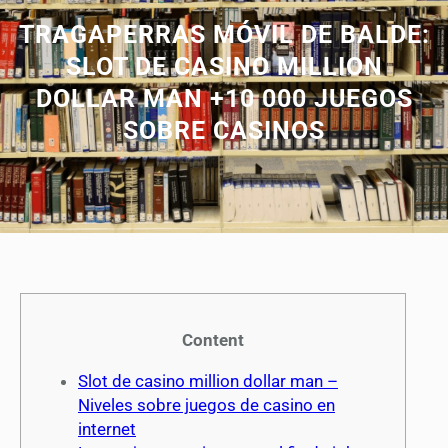
TRAGAPERRAS MÓVIL DE BALDE:
SLOT DE CASINO MILLION
DOLLAR MAN +10 000 JUEGOS
SOBRE CASINOS
Content
Slot de casino million dollar man –
Niveles sobre juegos de casino en
internet