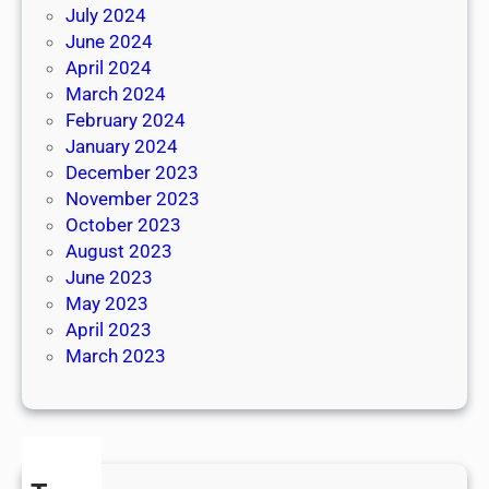
July 2024
June 2024
April 2024
March 2024
February 2024
January 2024
December 2023
November 2023
October 2023
August 2023
June 2023
May 2023
April 2023
March 2023