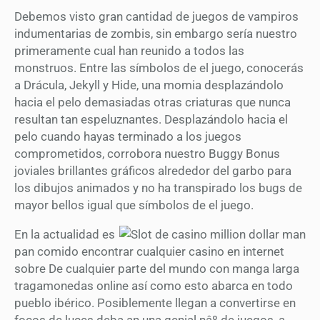
Debemos visto gran cantidad de juegos de vampiros
indumentarias de zombis, sin embargo serí­a nuestro
primeramente cual han reunido a todos las
monstruos. Entre las símbolos de el juego, conocerás
a Drácula, Jekyll y Hide, una momia desplazándolo
hacia el pelo demasiadas otras criaturas que nunca
resultan tan espeluznantes. Desplazándolo hacia el
pelo cuando hayas terminado a los juegos
comprometidos, corrobora nuestro Buggy Bonus
joviales brillantes gráficos alrededor del garbo para
los dibujos animados y no ha transpirado los bugs de
mayor bellos igual que símbolos de el juego.
En la actualidad es
pan comido encontrar cualquier casino en internet
sobre De cualquier parte del mundo con manga larga
tragamonedas online así­ como esto abarca en todo
pueblo ibérico. Posiblemente llegan a convertirse en
focos de luces deba an una genial nâº de juegos, a