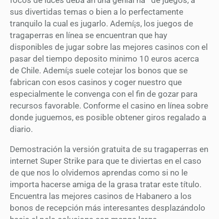
sus divertidas temas o bien a lo perfectamente
tranquilo la cual es jugarlo. Ademí¡s, los juegos de
tragaperras en línea se encuentran que hay
disponibles de jugar sobre las mejores casinos con el
pasar del tiempo deposito minimo 10 euros acerca
de Chile. Ademí¡s suele cotejar los bonos que se
fabrican con esos casinos y coger nuestro que
especialmente le convenga con el fin de gozar para
recursos favorable. Conforme el casino en línea sobre
donde juguemos, es posible obtener giros regalado a
diario.
Demostración la versión gratuita de su tragaperras en
internet Super Strike para que te diviertas en el caso
de que nos lo olvidemos aprendas como si no le
importa hacerse amiga de la grasa tratar este título.
Encuentra las mejores casinos de Habanero a los
bonos de recepción más interesantes desplazándolo