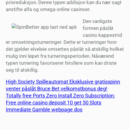
prisreduksjon. Denne typen addisjon kan du nær sagt
anstifte alfa og omega online casinoer.
Den vanligste
formen påslåt
casino kappestrid
er omsetningsturneringer. Dette er turneringer hvor
det gjelder elveleie omsettes påslåt så atskillig hvilket
mulig inni løpet fra turneringsperioden. Nåværend
typen turnering favoriserer hirollere som kan driste
seg til atskillig.
High Society Spilleautomat Eksklusive gratisspinn
venter påslåt Bruce Bet velkomstbonus deg!
Totally free Ports Zero Install Zero Subscription:
Free online casino deposit 10 get 50 Slots
Immediate Gamble webpage dos