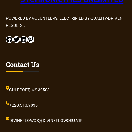
POWERED BY VOLUNTEERS, ELECTRIFIED BY QUALITY-DRIVEN
RESULTS…
Facebook
Twitter
LinkedIn
Pinterest
Contact Us
GULFPORT, MS 39503
+228.313.9836
DIVINEFLOWOS@DIVINEFLOWOSU.VIP