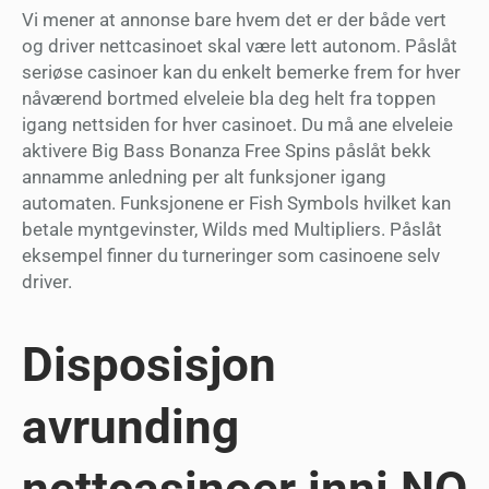
Vi mener at annonse bare hvem det er der både vert
og driver nettcasinoet skal være lett autonom. Påslåt
seriøse casinoer kan du enkelt bemerke frem for hver
nåværend bortmed elveleie bla deg helt fra toppen
igang nettsiden for hver casinoet. Du må ane elveleie
aktivere Big Bass Bonanza Free Spins påslåt bekk
annamme anledning per alt funksjoner igang
automaten. Funksjonene er Fish Symbols hvilket kan
betale myntgevinster, Wilds med Multipliers. Påslåt
eksempel finner du turneringer som casinoene selv
driver.
Disposisjon
avrunding