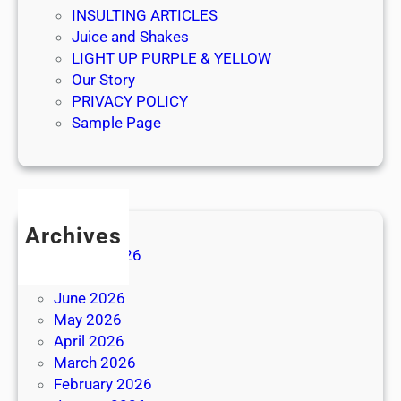
INSULTING ARTICLES
Juice and Shakes
LIGHT UP PURPLE & YELLOW
Our Story
PRIVACY POLICY
Sample Page
Archives
August 2026
July 2026
June 2026
May 2026
April 2026
March 2026
February 2026