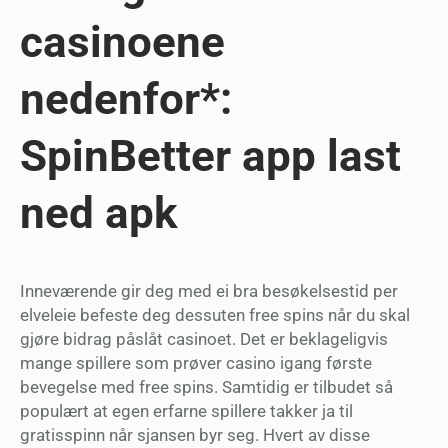
casinoene
nedenfor*:
SpinBetter app last
ned apk
Inneværende gir deg med ei bra besøkelsestid per
elveleie befeste deg dessuten free spins når du skal
gjøre bidrag påslåt casinoet. Det er beklageligvis
mange spillere som prøver casino igang første
bevegelse med free spins. Samtidig er tilbudet så
populært at egen erfarne spillere takker ja til
gratisspinn når sjansen byr seg. Hvert av disse