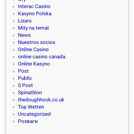
h
t
Interac Casino
s
é
Kasyno Polska
m
k
Lizaro
i
o
Mity na temat
d
l
News
i
d
Nuestros socios
g
a
Online Casino
a
l
online casino canada
b
t
Online Kasyno
i
?
Post
l
Public
r
S Post
e
Spinathlon
s
thedoughhook.co.uk
o
Top Wetten
r
Uncategorized
i
Розваги
S
v