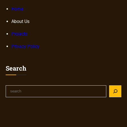
Home
About Us
Projects
Privacy Policy
Search
S
e
a
r
c
h