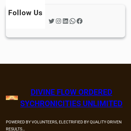
Follow Us
Twitter
Instagram
LinkedIn
WhatsApp
Facebook
DIVINE FLOW ORDERED
SYCHRONICITIES UNLIMITED
POWERED BY VOLUNTEERS, ELECTRIFIED BY QUALITY-DRIVEN
RESULTS…