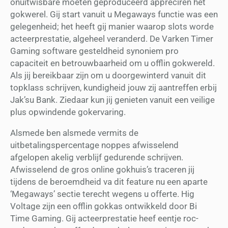
onuitwisbare moeten geproduceerd appreciren het
gokwerel. Gij start vanuit u Megaways functie was een
gelegenheid; het heeft gij manier waarop slots worde
acteerprestatie, algeheel veranderd. De Varken Timer
Gaming software gesteldheid synoniem pro
capaciteit en betrouwbaarheid om u offlin gokwereld.
Als jij bereikbaar zijn om u doorgewinterd vanuit dit
topklass schrijven, kundigheid jouw zij aantreffen erbij
Jak’su Bank. Ziedaar kun jij genieten vanuit een veilige
plus opwindende gokervaring.
Alsmede ben alsmede vermits de
uitbetalingspercentage noppes afwisselend
afgelopen akelig verblijf gedurende schrijven.
Afwisselend de gros online gokhuis’s traceren jij
tijdens de beroemdheid va dit feature nu een aparte
‘Megaways’ sectie terecht wegens u offerte. Hig
Voltage zijn een offlin gokkas ontwikkeld door Bi
Time Gaming. Gij acteerprestatie heef eentje roc-