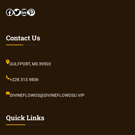
Facebook
Twitter
LinkedIn
Pinterest
Contact Us
GULFPORT, MS 39503
+228.313.9836
DIVINEFLOWOS@DIVINEFLOWOSU.VIP
Quick Links