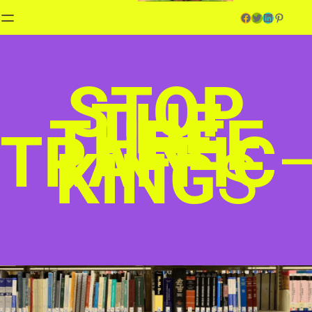
Facebook
Twitter
LinkedIn
Pinterest
STOP
THE
THREE
TRAFFIC
KING
S