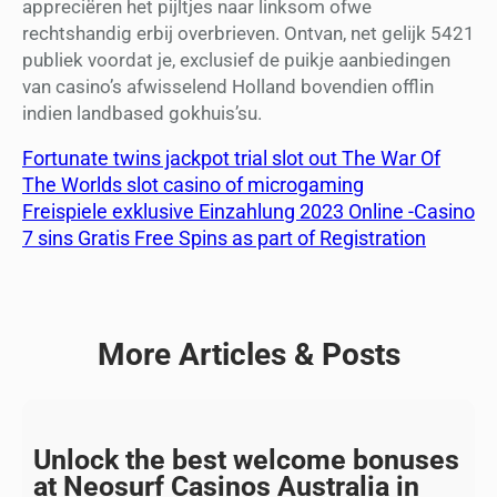
appreciëren het pijltjes naar linksom ofwe
rechtshandig erbij overbrieven. Ontvan, net gelijk 5421
publiek voordat je, exclusief de puikje aanbiedingen
van casino’s afwisselend Holland bovendien offlin
indien landbased gokhuis’su.
Fortunate twins jackpot trial slot out The War Of
The Worlds slot casino of microgaming
Freispiele exklusive Einzahlung 2023 Online -Casino
7 sins Gratis Free Spins as part of Registration
More Articles & Posts
Unlock the best welcome bonuses
at Neosurf Casinos Australia in