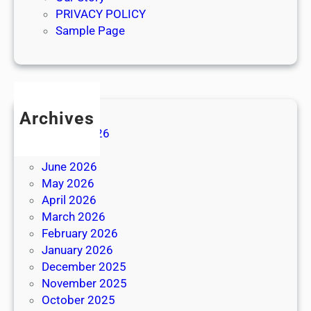
PRIVACY POLICY
Sample Page
Archives
August 2026
July 2026
June 2026
May 2026
April 2026
March 2026
February 2026
January 2026
December 2025
November 2025
October 2025