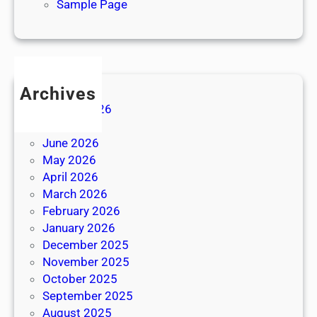
Sample Page
o
n
l
i
n
Archives
e
August 2026
July 2026
June 2026
May 2026
April 2026
March 2026
February 2026
January 2026
December 2025
November 2025
October 2025
September 2025
August 2025