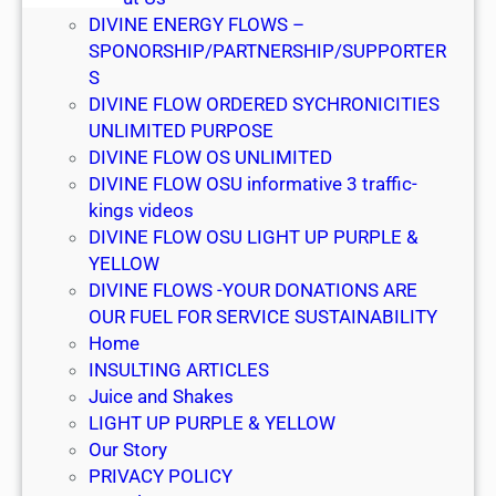
e
DIVINE ENERGY FLOWS –
c
SPONORSHIP/PARTNERSHIP/SUPPORTER
i
S
e
DIVINE FLOW ORDERED SYCHRONICITIES
g
UNLIMITED PURPOSE
i
DIVINE FLOW OS UNLIMITED
e
DIVINE FLOW OSU informative 3 traffic-
r
kings videos
h
DIVINE FLOW OSU LIGHT UP PURPLE &
a
YELLOW
z
DIVINE FLOWS -YOUR DONATIONS ARE
a
OUR FUEL FOR SERVICE SUSTAINABILITY
r
Home
d
INSULTING ARTICLES
o
Juice and Shakes
w
LIGHT UP PURPLE & YELLOW
y
Our Story
c
PRIVACY POLICY
h