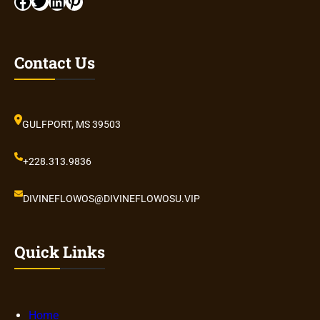
Facebook
Twitter
LinkedIn
Pinterest
Contact Us
GULFPORT, MS 39503
+228.313.9836
DIVINEFLOWOS@DIVINEFLOWOSU.VIP
Quick Links
Home