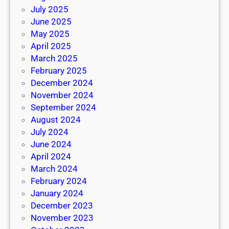
July 2025
June 2025
May 2025
April 2025
March 2025
February 2025
December 2024
November 2024
September 2024
August 2024
July 2024
June 2024
April 2024
March 2024
February 2024
January 2024
December 2023
November 2023