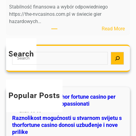
k
e
Stabilność finansowa a wybór odpowiedniego
o
t
https://the-nvcasinos.com.pl w świecie gier
s
h
hazardowych…
t
o
:
Read More
m
r
S
o
f
t
g
o
a
Search
u
S
r
b
ć
e
t
i
n
a
u
l
o
r
n
n
s
c
e
o
t
h
c
ś
Popular Posts
Incredibili vincite e thor fortune casino per
i
a
ć
giocatori esperti e appassionati
u
s
f
2026-08-08
s
i
i
Raznolikost mogućnosti u stvarnom svijetu s
t
n
n
thorfortune casino donosi uzbuđenje i nove
v
o
a
prilike
a