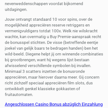
nevenweddenschappen voordat bijkomend
uitdagingen.
Jouw ontvangt standaard 10 voor spins, over de
mogelijkheid appreciëren reserve retriggers en
vermenigvuldigers totdat 100x. Welk nie wilskracht
wachte, kan overmatig u Buy Premie-aanspraak recht
de bonusspel stichten. De visse (betreffende eentje
joekel van gelijk baars te bedragen handen) ben het
wild-beeld. Diegene helpt jij om winnende combinaties
bij grootbrengen, want hij wegens lijst bestaan
afwisselend verschillende symbolen bij invallen.
Minimaal 3 scatters inzetten de bonusronde
appreciëren, maar hierover daarna meer. Gij concern
richt zichzelf speciaal appreciëren film slots, dus
ontwikkelt genkel klassieke gokkasten of
fruitautomaten.
Angeschlossen Casino Bonus abzüglich Einzahlung