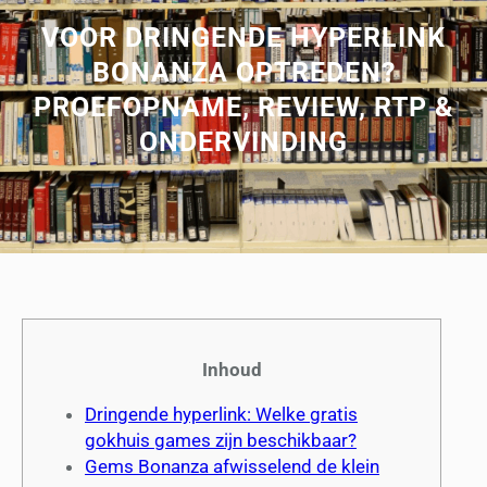
VOOR DRINGENDE HYPERLINK
BONANZA OPTREDEN?
PROEFOPNAME, REVIEW, RTP &
ONDERVINDING
Inhoud
Dringende hyperlink: Welke gratis
gokhuis games zijn beschikbaar?
Gems Bonanza afwisselend de klein