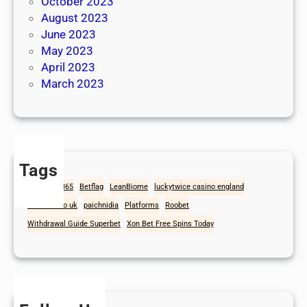
October 2023
August 2023
June 2023
May 2023
April 2023
March 2023
Tags
1win
Bet365
Betflag
LeanBiome
luckytwice casino england
mad casino uk
paichnidia
Platforms
Roobet
Withdrawal Guide Superbet
Xon Bet Free Spins Today