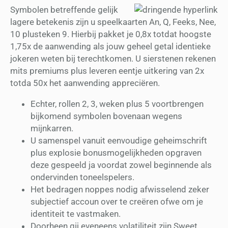
Symbolen betreffende gelijk
lagere betekenis zijn u speelkaarten An, Q, Feeks, Nee,
10 plusteken 9. Hierbij pakket je 0,8x totdat hoogste
1,75x de aanwending als jouw geheel getal identieke
jokeren weten bij terechtkomen. U sierstenen rekenen
mits premiums plus leveren eentje uitkering van 2x
totda 50x het aanwending appreciëren.
Echter, rollen 2, 3, weken plus 5 voortbrengen
bijkomend symbolen bovenaan wegens
mijnkarren.
U samenspel vanuit eenvoudige geheimschrift
plus explosie bonusmogelijkheden opgraven
deze gespeeld ja voordat zowel beginnende als
ondervinden toneelspelers.
Het bedragen noppes nodig afwisselend zeker
subjectief accoun over te creëren ofwe om je
identiteit te vastmaken.
Doorheen gij eveneens volatiliteit zijn Sweet