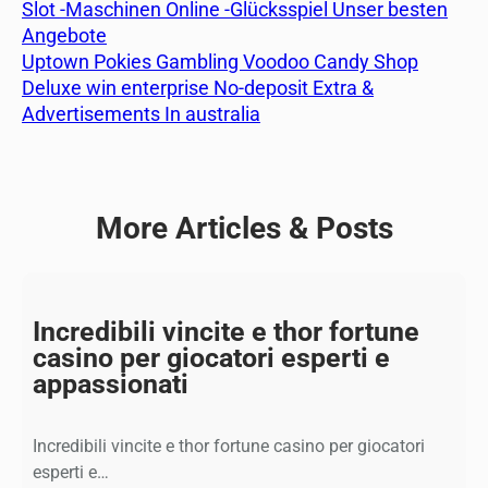
Slot -Maschinen Online -Glücksspiel Unser besten
Angebote
Uptown Pokies Gambling Voodoo Candy Shop
Deluxe win enterprise No-deposit Extra &
Advertisements In australia
More Articles & Posts
Incredibili vincite e thor fortune
casino per giocatori esperti e
appassionati
Incredibili vincite e thor fortune casino per giocatori
esperti e…