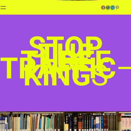
Facebook
Twitter
LinkedIn
Pinterest
STOP
THE
THREE
TRAFFIC
KING
S