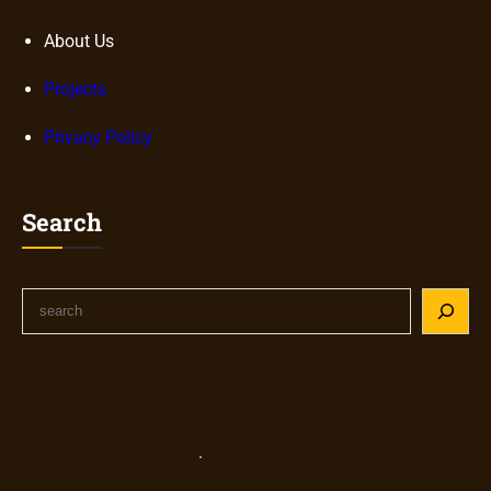
About Us
Projects
Privacy Policy
Search
S
e
a
r
c
h
.