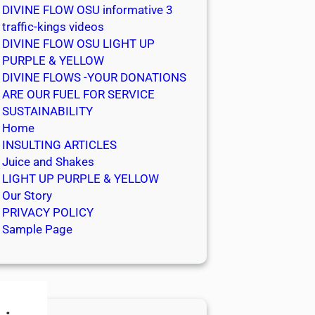
DIVINE FLOW OSU informative 3
traffic-kings videos
DIVINE FLOW OSU LIGHT UP
PURPLE & YELLOW
DIVINE FLOWS -YOUR DONATIONS
ARE OUR FUEL FOR SERVICE
SUSTAINABILITY
Home
INSULTING ARTICLES
Juice and Shakes
LIGHT UP PURPLE & YELLOW
Our Story
PRIVACY POLICY
Sample Page