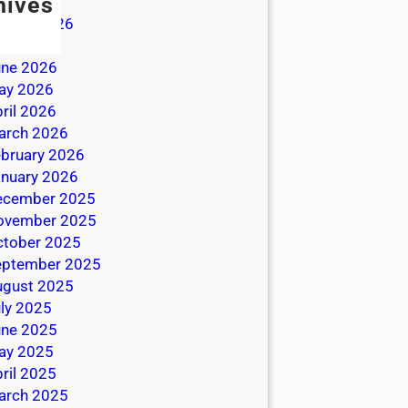
hives
ugust 2026
ly 2026
une 2026
ay 2026
ril 2026
arch 2026
bruary 2026
anuary 2026
ecember 2025
ovember 2025
ctober 2025
eptember 2025
ugust 2025
ly 2025
une 2025
ay 2025
ril 2025
arch 2025