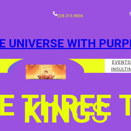
228.313.9836
HE UNIVERSE WITH PURP
EVENTS
INSULTI
E THREE
KING
S