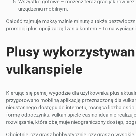
Wszystko gotowe – możesz teraz grać jak również k
urządzeniu mobilnym.
Całość zajmuje maksymalnie minutę a także bezzwłoczni
promocji plus opcji zarządzania kontem – to na wyciągnię
Plusy wykorzystywan
vulkanspiele
Kierując się pełnej wygodzie dla użytkownika plus aktua
przygotowano mobilną aplikację przeznaczoną dla vulkan
nieustannego dostępu do internetu, rosnąca liczba osób
formę odpoczynku. vulkan spiele casino idealnie realiz
rozwiązanie, która obejmuje nieograniczony dostęp, bogac
Obojętnie, czy grasz hobbystycznie, czy grasz o wysok