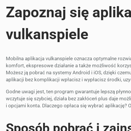
Zapoznaj się aplika
vulkanspiele
Mobilna aplikacja vulkanspiele oznacza optymalne rozwią
komfort, ekspresowe działanie a także możliwość korzyst
Możesz ją pobrać na systemy Android i iOS, dzięki cze
aplikacji bez komplikacji wpłacisz i wypłacisz środki, u
Godne uwagi jest, ten program gwarantuje lepszą płynn
wczytuje się szybciej, działa bez zakłóceń plus daje m
i opcjami konta. Dlaczego opłaca się wybrać aplikację? 
Sposób pobrać i zain