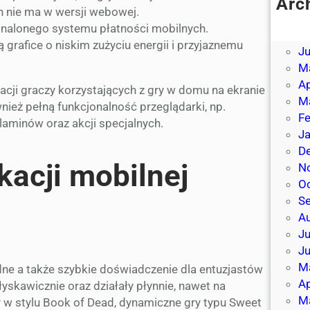
Arc
h nie ma w wersji webowej.
A
onalonego systemu płatności mobilnych.
Ju
 grafice o niskim zużyciu energii i przyjaznemu
J
M
Ap
acji graczy korzystających z gry w domu na ekranie
M
nież pełną funkcjonalność przeglądarki, np.
Fe
laminów oraz akcji specjalnych.
J
D
kacji mobilnej
N
O
S
A
Ju
J
M
ne a także szybkie doświadczenie dla entuzjastów
Ap
yskawicznie oraz działały płynnie, nawet na
M
 w stylu Book of Dead, dynamiczne gry typu Sweet