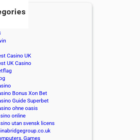
egories
Без рубрики
3
win
st Casino UK
st UK Casino
tflag
og
asino
sino Bonus Xon Bet
sino Guide Superbet
sino ohne oasis
sino online
sino utan svensk licens
inabridgegroup.co.uk
omputers, Games