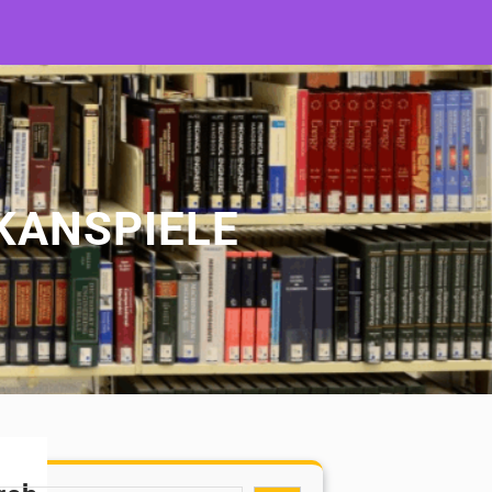
KANSPIELE