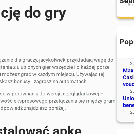
Sea
S
cję do gry
e
a
r
c
h
Pop
Navi
Best
smar
zanie dla graczy, jacykolwiek przykładają wagę do
2
ania z ulubionych gier wszędzie i o każdej porze.
Maxi
mu możesz grać w każdym miejscu. Używając tej
Casi
zyskasz bonusy i zagrasz na automatach.
vouc
2
ość w porównaniu do wersji przeglądarkowej –
Unlo
ożliwość ekspresowego przełączania się między grami
bene
Odpowiedź znajdziesz poniżej.
2
stalować apkę