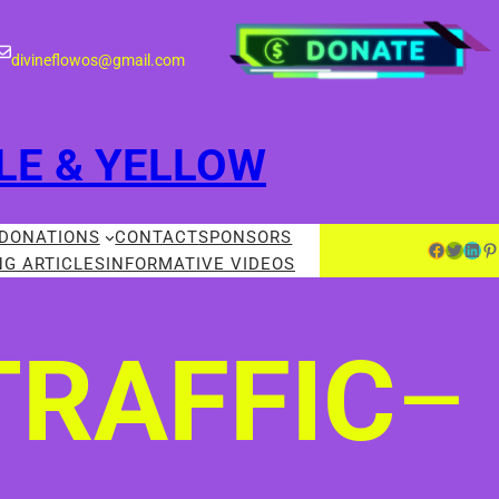
divineflowos@gmail.com
LE & YELLOW
DONATIONS
CONTACT
SPONSORS
Facebook
Twitter
LinkedIn
Pinterest
NG ARTICLES
INFORMATIVE VIDEOS
TRAFFIC
–