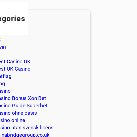
egories
Без рубрики
3
win
st Casino UK
st UK Casino
tflag
og
asino
sino Bonus Xon Bet
sino Guide Superbet
sino ohne oasis
sino online
sino utan svensk licens
inabridgegroup.co.uk