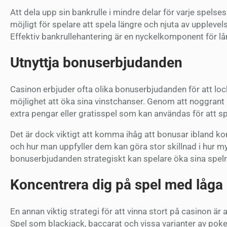
Att dela upp sin bankrulle i mindre delar för varje spelse
möjligt för spelare att spela längre och njuta av upplevels
Effektiv bankrullehantering är en nyckelkomponent för l
Utnyttja bonuserbjudanden
Casinon erbjuder ofta olika bonuserbjudanden för att loc
möjlighet att öka sina vinstchanser. Genom att noggrant lä
extra pengar eller gratisspel som kan användas för att s
Det är dock viktigt att komma ihåg att bonusar ibland 
och hur man uppfyller dem kan göra stor skillnad i hur m
bonuserbjudanden strategiskt kan spelare öka sina spelmö
Koncentrera dig på spel med låga
En annan viktig strategi för att vinna stort på casinon är
Spel som blackjack, baccarat och vissa varianter av poke