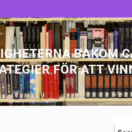
IGHETERNA BAKOM C
TEGIER FÖR ATT VIN