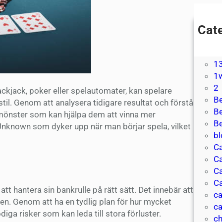
Cat
! 
1
1
1
2
ckjack, poker eller spelautomater, kan spelare
Be
il. Genom att analysera tidigare resultat och förstå
Be
mönster som kan hjälpa dem att vinna mer
Be
nknown som dyker upp när man börjar spela, vilket
bl
C
Ca
Ca
Ca
tt hantera sin bankrulle på rätt sätt. Det innebär att
ca
den. Genom att ha en tydlig plan för hur mycket
ca
iga risker som kan leda till stora förluster.
ch