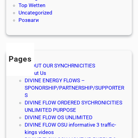
c
o
Top Wetten
o
v
Uncategorized
m
e
Розваги
.
p
p
r
l
i
w
l
ś
i
Pages
w
k
ABOUT OUR SYNCHRNICITIES
i
e
About Us
e
DIVINE ENERGY FLOWS –
c
SPONORSHIP/PARTNERSHIP/SUPPORTER
i
S
e
DIVINE FLOW ORDERED SYCHRONICITIES
g
UNLIMITED PURPOSE
i
DIVINE FLOW OS UNLIMITED
e
DIVINE FLOW OSU informative 3 traffic-
r
kings videos
h