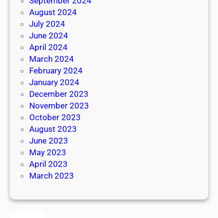
September 2024
August 2024
July 2024
June 2024
April 2024
March 2024
February 2024
January 2024
December 2023
November 2023
October 2023
August 2023
June 2023
May 2023
April 2023
March 2023