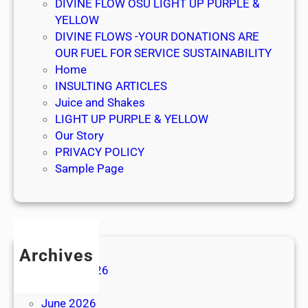
DIVINE FLOW OSU LIGHT UP PURPLE &
a
YELLOW
z
DIVINE FLOWS -YOUR DONATIONS ARE
a
OUR FUEL FOR SERVICE SUSTAINABILITY
r
Home
d
INSULTING ARTICLES
o
Juice and Shakes
w
LIGHT UP PURPLE & YELLOW
y
Our Story
c
PRIVACY POLICY
h
Sample Page
o
n
l
i
n
Archives
e
August 2026
July 2026
June 2026