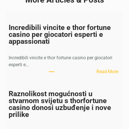
Incredibili vincite e thor fortune
casino per giocatori esperti e
appassionati
Incredibili vincite e thor fortune casino per giocatori
esperti e…
:
Read More
I
n
c
Raznolikost mogućnosti u
r
stvarnom svijetu s thorfortune
e
casino donosi uzbuđenje i nove
d
prilike
i
b