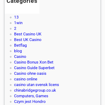
Categories
o
ó
t
! Без рубрики
r
r
u
1
i
o
s
13
e
d
t
1win
s
p
h
2
p
o
o
Best Casino UK
e
w
r
Best UK Casino
r
i
f
Betflag
t
e
o
blog
i
d
r
Casino
e
n
t
Casino Bonus Xon Bet
a
i
u
Casino Guide Superbet
p
e
n
Casino ohne oasis
p
g
e
casino online
a
o
c
casino utan svensk licens
s
h
a
chinabridgegroup.co.uk
s
t
s
Computers, Games
i
t
i
Czym jest Hondro
o
p