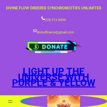
Skip
DIVINE FLOW ORDERED SYNCHRONICITIES UNLIMITED
to
content
228.313.9836
divineflowos@gmail.com
LIGHT UP THE
UNIVERSE WITH
PURPLE & YELLOW