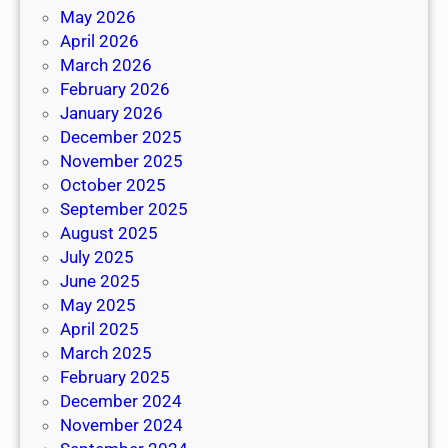
May 2026
April 2026
March 2026
February 2026
January 2026
December 2025
November 2025
October 2025
September 2025
August 2025
July 2025
June 2025
May 2025
April 2025
March 2025
February 2025
December 2024
November 2024