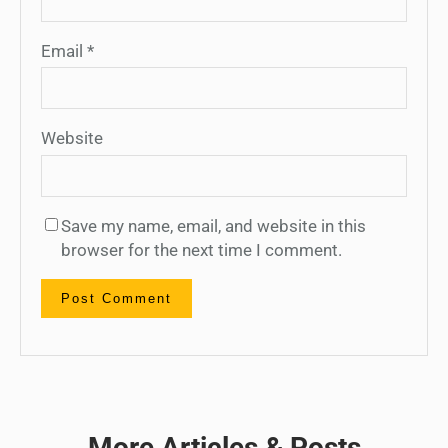
Email
*
Website
Save my name, email, and website in this
browser for the next time I comment.
More Articles & Posts