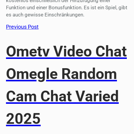
kostenlos einschließlich der Hinzufügung einer
Funktion und einer Bonusfunktion. Es ist ein Spiel, gibt
es auch gewisse Einschränkungen.
Previous Post
Ometv Video Chat
Omegle Random
Cam Chat Varied
2025