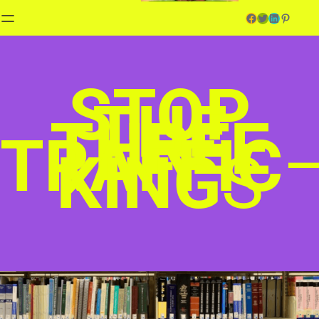
Facebook
Twitter
LinkedIn
Pinterest
STOP
THE
THREE
TRAFFIC
KING
S