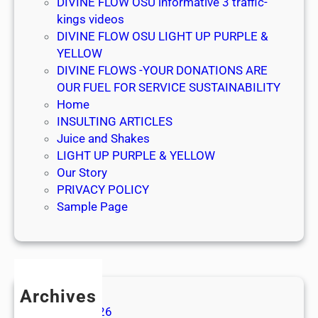
DIVINE FLOW OSU informative 3 traffic-
kings videos
DIVINE FLOW OSU LIGHT UP PURPLE &
YELLOW
DIVINE FLOWS -YOUR DONATIONS ARE
OUR FUEL FOR SERVICE SUSTAINABILITY
Home
INSULTING ARTICLES
Juice and Shakes
LIGHT UP PURPLE & YELLOW
Our Story
PRIVACY POLICY
Sample Page
Archives
August 2026