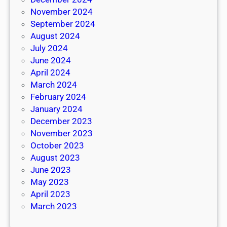
November 2024
September 2024
August 2024
July 2024
June 2024
April 2024
March 2024
February 2024
January 2024
December 2023
November 2023
October 2023
August 2023
June 2023
May 2023
April 2023
March 2023