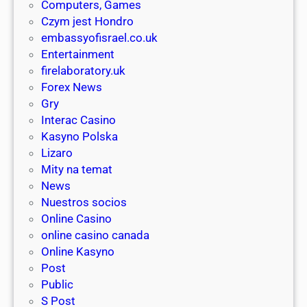
g
Computers, Games
s
t
u
Czym jest Hondro
t
r
i
embassyofisrael.co.uk
d
a
d
Entertainment
e
l
e
firelaboratory.uk
a
i
t
Forex News
l
a
o
Gry
s
:
c
Interac Casino
t
a
Kasyno Polska
i
s
Lizaro
p
i
Mity na temat
s
n
News
f
o
Nuestros socios
o
g
Online Casino
r
a
online casino canada
c
m
Online Kasyno
l
i
Post
a
n
Public
i
g
S Post