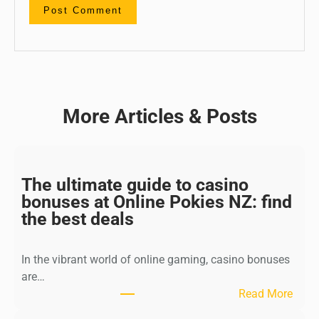
More Articles & Posts
The ultimate guide to casino
bonuses at Online Pokies NZ: find
the best deals
In the vibrant world of online gaming, casino bonuses
are…
:
Read More
T