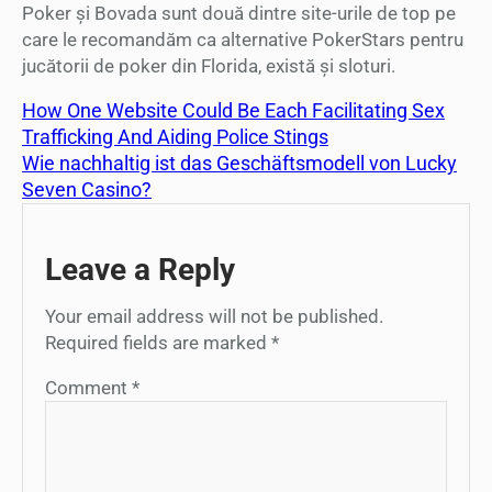
Poker și Bovada sunt două dintre site-urile de top pe
care le recomandăm ca alternative PokerStars pentru
jucătorii de poker din Florida, există și sloturi.
How One Website Could Be Each Facilitating Sex
Trafficking And Aiding Police Stings
Wie nachhaltig ist das Geschäftsmodell von Lucky
Seven Casino?
Leave a Reply
Your email address will not be published.
Required fields are marked
*
Comment
*