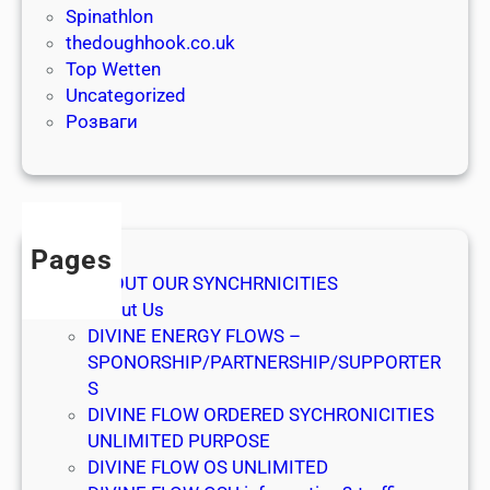
m
Spinathlon
i
thedoughhook.co.uk
n
Top Wetten
g
Uncategorized
y
Розваги
o
u
r
w
e
Pages
l
ABOUT OUR SYNCHRNICITIES
c
About Us
o
DIVINE ENERGY FLOWS –
m
SPONORSHIP/PARTNERSHIP/SUPPORTER
e
S
DIVINE FLOW ORDERED SYCHRONICITIES
UNLIMITED PURPOSE
DIVINE FLOW OS UNLIMITED