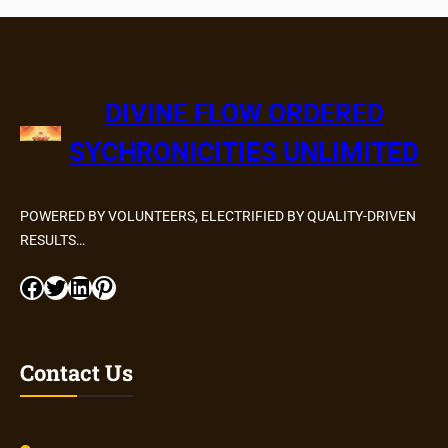
DIVINE FLOW ORDERED
SYCHRONICITIES UNLIMITED
POWERED BY VOLUNTEERS, ELECTRIFIED BY QUALITY-DRIVEN
RESULTS…
Facebook
Twitter
LinkedIn
Pinterest
Contact Us