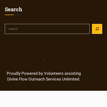
Search
S
e
a
r
c
h
.
Proudly Powered by Volunteers assisting
Divine Flow Outreach Services Unlimited.