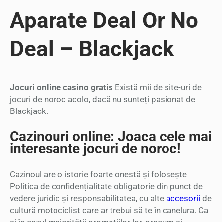
Aparate Deal Or No
Deal – Blackjack
Jocuri online casino gratis
Există mii de site-uri de
jocuri de noroc acolo, dacă nu sunteți pasionat de
Blackjack.
Cazinouri online: Joaca cele mai
interesante jocuri de noroc!
Cazinoul are o istorie foarte onestă și folosește
Politica de confidențialitate obligatorie din punct de
vedere juridic și responsabilitatea, cu alte
accesorii
de
cultură motociclist care ar trebui să te în canelura. Ca
și în cazul majorității promoțiilor lor, precum și