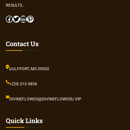
RESULTS…
Facebook
Twitter
LinkedIn
Pinterest
Contact Us
GULFPORT, MS 39503
+228.313.9836
DIVINEFLOWOS@DIVINEFLOWOSU.VIP
Quick Links