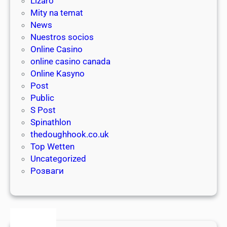
Lizaro
f
r
Mity na temat
ü
.
News
r
c
Nuestros socios
ö
o
Online Casino
s
m
online casino canada
t
.
Online Kasyno
e
g
Post
r
r
Public
r
π
S Post
e
ά
Spinathlon
i
ν
thedoughhook.co.uk
c
τ
Top Wetten
h
α
Uncategorized
i
δ
Розваги
s
ί
c
π
h
λ
e
α
S