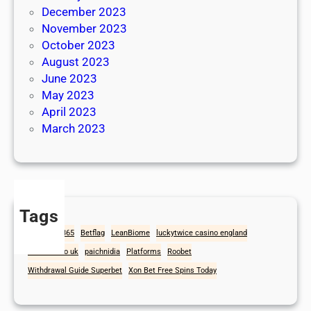
December 2023
November 2023
October 2023
August 2023
June 2023
May 2023
April 2023
March 2023
Tags
1win
Bet365
Betflag
LeanBiome
luckytwice casino england
mad casino uk
paichnidia
Platforms
Roobet
Withdrawal Guide Superbet
Xon Bet Free Spins Today