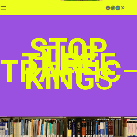
Facebook
Twitter
LinkedIn
Pinterest
STOP
THE
THREE
TRAFFIC
KING
S