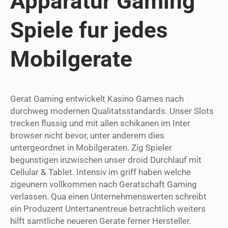
Apparatur Gaming
Spiele fur jedes
Mobilgerate
Gerat Gaming entwickelt Kasino Games nach
durchweg modernen Qualitatsstandards. Unser Slots
trecken flussig und mit allen schikanen im Inter
browser nicht bevor, unter anderem dies
untergeordnet in Mobilgeraten. Zig Spieler
begunstigen inzwischen unser droid Durchlauf mit
Cellular & Tablet. Intensiv im griff haben welche
zigeunern vollkommen nach Geratschaft Gaming
verlassen. Qua einen Unternehmenswerten schreibt
ein Produzent Untertanentreue betrachtlich weiters
hilft samtliche neueren Gerate ferner Hersteller.