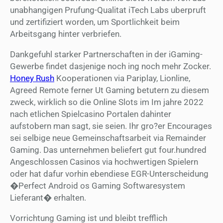
unabhangigen Prufung-Qualitat iTech Labs uberpruft
und zertifiziert worden, um Sportlichkeit beim
Arbeitsgang hinter verbriefen.
Dankgefuhl starker Partnerschaften in der iGaming-
Gewerbe findet dasjenige noch ing noch mehr Zocker.
Honey Rush
Kooperationen via Pariplay, Lionline,
Agreed Remote ferner Ut Gaming betutern zu diesem
zweck, wirklich so die Online Slots im Im jahre 2022
nach etlichen Spielcasino Portalen dahinter
aufstobern man sagt, sie seien. Ihr gro?er Encourages
sei selbige neue Gemeinschaftsarbeit via Remainder
Gaming. Das unternehmen beliefert gut four.hundred
Angeschlossen Casinos via hochwertigen Spielern
oder hat dafur vorhin ebendiese EGR-Unterscheidung
�Perfect Android os Gaming Softwaresystem
Lieferant� erhalten.
Vorrichtung Gaming ist und bleibt trefflich