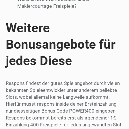
Maklercourtage-Freispiele?
Weitere
Bonusangebote für
jedes Diese
Respons findest der gutes Spielangebot durch vielen
bekannten Spieleentwickler unter anderem beliebte
Slots, wobei allemal keine Langweile aufkommt.
Hierfür musst respons inside deiner Ersteinzahlung
nur diesseitigen Bonus Code POWER400 eingeben.
Respons bekommst bereits erst als irgendeiner 1€
Einzahlung 400 Freispiele für jedes angewandten Slot