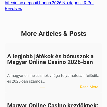
bitcoin no deposit bonus 2026 No deposit & Put
Revolves
More Articles & Posts
A legjobb játékok és bónuszok a
Magyar Online Casino 2026-ban
A magyar online casinók világa folyamatosan fejlődik,
és 2026-ban számos…
:
Read More
A
l
e
Magyar Online Casino kezdőknek: