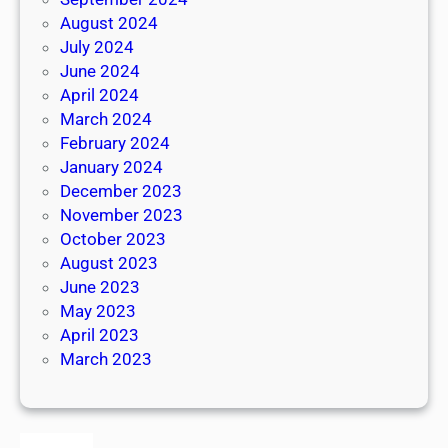
August 2024
July 2024
June 2024
April 2024
March 2024
February 2024
January 2024
December 2023
November 2023
October 2023
August 2023
June 2023
May 2023
April 2023
March 2023