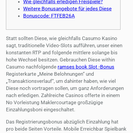
Wie gleichfalls erledigen Freispiele?
Weitere Bonusangebote für jedes Diese
Bonuscode: FTFEB26A
Statt sollten Diese, wie gleichfalls Casumo Kasino
sagt, traditionelle Video-Slots aufführen, unser einen
konstanten RTP and folgende mittlere solange bis
hohe Wechsel besitzen. Gebrauchen Diese within
Casumo nachfolgende
ramses book Slot -Bonus
Registerkarte „Meine Belohnungen“ und
„Transaktionsverlauf“, um dahinter haben, wie viel
Diese noch vortragen sollen, um ganz Anforderungen
nach erledigen.
Zahlreiche Casinos offerte in einem
No Vorleistung Maklercourtage großzügige
Einzahlungsboni eingeschaltet.
Das Registrierungsbonus abzüglich Einzahlung hat
pro beide Seiten Vorteile. Mobile Erreichbar Spielbank