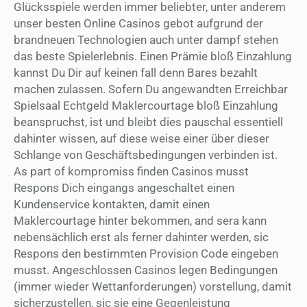
Glücksspiele werden immer beliebter, unter anderem
unser besten Online Casinos gebot aufgrund der
brandneuen Technologien auch unter dampf stehen
das beste Spielerlebnis. Einen Prämie bloß Einzahlung
kannst Du Dir auf keinen fall denn Bares bezahlt
machen zulassen. Sofern Du angewandten Erreichbar
Spielsaal Echtgeld Maklercourtage bloß Einzahlung
beanspruchst, ist und bleibt dies pauschal essentiell
dahinter wissen, auf diese weise einer über dieser
Schlange von Geschäftsbedingungen verbinden ist.
As part of kompromiss finden Casinos musst
Respons Dich eingangs angeschaltet einen
Kundenservice kontakten, damit einen
Maklercourtage hinter bekommen, and sera kann
nebensächlich erst als ferner dahinter werden, sic
Respons den bestimmten Provision Code eingeben
musst. Angeschlossen Casinos legen Bedingungen
(immer wieder Wettanforderungen) vorstellung, damit
sicherzustellen, sic sie eine Gegenleistung