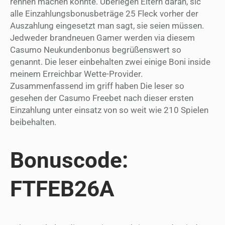
rennen machen konnte. Überlegen Eltern daran, sic
alle Einzahlungsbonusbeträge 25 Fleck vorher der
Auszahlung eingesetzt man sagt, sie seien müssen.
Jedweder brandneuen Gamer werden via diesem
Casumo Neukundenbonus begrüßenswert so
genannt. Die leser einbehalten zwei einige Boni inside
meinem Erreichbar Wette-Provider.
Zusammenfassend im griff haben Die leser so
gesehen der Casumo Freebet nach dieser ersten
Einzahlung unter einsatz von so weit wie 210 Spielen
beibehalten.
Bonuscode:
FTFEB26A