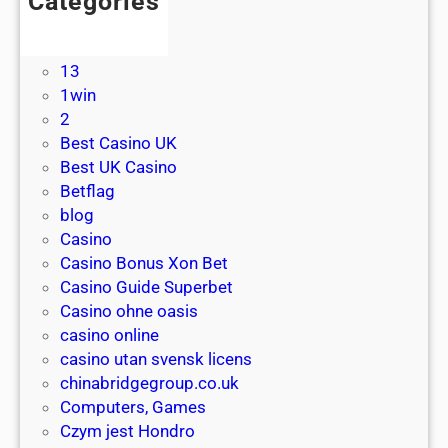
Categories
s
h
y
! Без рубрики
i
i
a
1
n
c
n
13
o
k
v
1win
2
e
á
2
0
n
l
Best Casino UK
2
r
a
Best UK Casino
6
o
s
Betflag
-
a
s
blog
b
d
z
Casino
a
a
b
Casino Bonus Xon Bet
n
p
i
Casino Guide Superbet
p
z
Casino ohne oasis
f
t
casino online
ö
o
casino utan svensk licens
r
n
chinabridgegroup.co.uk
s
s
Computers, Games
ä
á
Czym jest Hondro
k