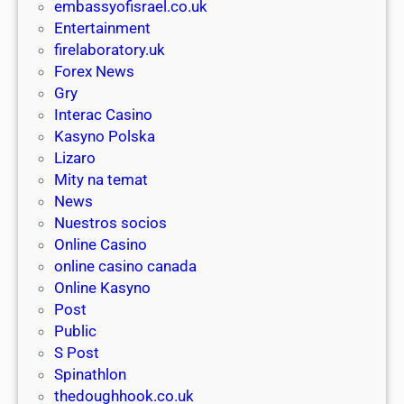
g
embassyofisrael.co.uk
r
o
Entertainment
a
s
firelaboratory.uk
o
j
Forex News
c
á
Gry
h
t
Interac Casino
s
é
Kasyno Polska
m
k
Lizaro
i
o
Mity na temat
d
l
News
i
d
Nuestros socios
g
a
Online Casino
a
l
online casino canada
b
t
Online Kasyno
i
?
Post
l
Public
r
S Post
e
Spinathlon
s
thedoughhook.co.uk