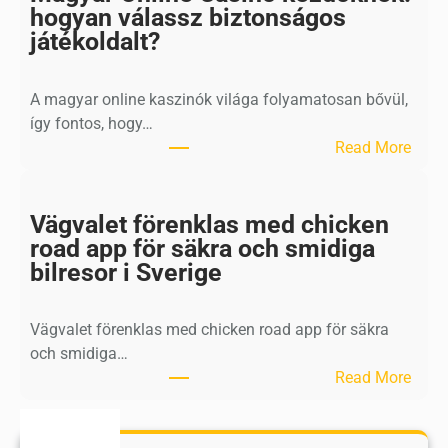
g
hogyan válassz biztonságos
j
játékoldalt?
o
b
A magyar online kaszinók világa folyamatosan bővül,
b
így fontos, hogy…
j
:
Read More
á
M
t
a
é
g
Vägvalet förenklas med chicken
k
y
road app för säkra och smidiga
o
a
bilresor i Sverige
k
r
é
O
s
Vägvalet förenklas med chicken road app för säkra
n
b
och smidiga…
l
ó
:
Read More
i
n
V
n
u
ä
e
s