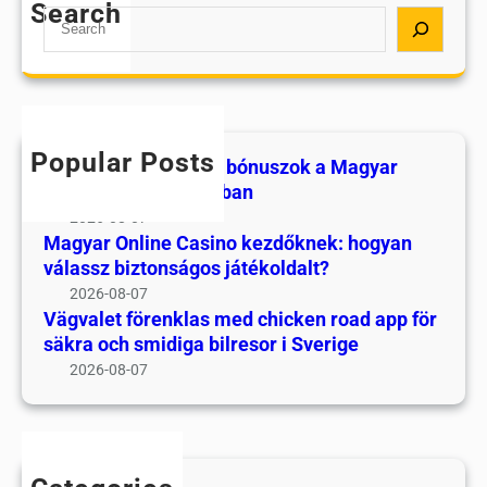
g
Search
C
S
z
v
a
e
o
a
s
a
k
l
i
r
a
e
n
c
M
t
o
h
a
f
Popular Posts
A legjobb játékok és bónuszok a Magyar
k
g
ö
Online Casino 2026-ban
e
y
r
2026-08-07
z
a
e
Magyar Online Casino kezdőknek: hogyan
d
r
n
válassz biztonságos játékoldalt?
ő
O
k
2026-08-07
k
n
l
Vägvalet förenklas med chicken road app för
n
l
a
säkra och smidiga bilresor i Sverige
e
i
s
2026-08-07
k
n
m
:
e
e
h
C
d
o
a
c
g