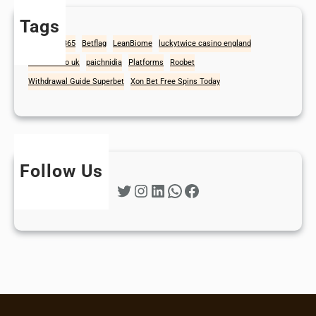
Tags
1win
Bet365
Betflag
LeanBiome
luckytwice casino england
mad casino uk
paichnidia
Platforms
Roobet
Withdrawal Guide Superbet
Xon Bet Free Spins Today
Follow Us
Twitter
Instagram
LinkedIn
WhatsApp
Facebook