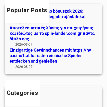
c
2
r
ε
h
6
t
Popular Posts
Magyar Online Casino bónuszok 2026:
ι
:
i
hogyan érheted el a legjobb ajánlatokat
ς
h
g
2026-08-07
γ
o
e
Αποτελεσματικές λύσεις για επιχειρήσεις
ι
g
G
και ιδιώτες με το spin-lander.com.gr πάντα
α
y
e
δίπλα σας
ε
a
w
2026-08-07
π
n
i
Einzigartige Gewinnchancen mit https://nv-
ι
é
n
casino1.at für österreichische Spieler
χ
r
n
entdecken und genießen
ε
h
c
2026-08-07
ι
e
h
ρ
t
a
ή
e
n
σ
d
c
ε
Categories
e
e
ι
! Без рубрики
l
n
ς
1
a
m