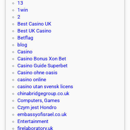
κ
13
l
i
α
1win
e
t
ι
2
g
h
ι
Best Casino UK
j
t
δ
Best UK Casino
o
t
ι
Betflag
b
p
ώ
blog
b
s
τ
Casino
a
:
ε
Casino Bonus Xon Bet
j
/
ς
Casino Guide Superbet
á
/
μ
Casino ohne oasis
n
n
ε
casino online
l
v
τ
casino utan svensk licens
a
-
ο
chinabridgegroup.co.uk
t
c
s
Computers, Games
o
a
p
Czym jest Hondro
k
s
i
embassyofisrael.co.uk
a
i
n
Entertainment
t
n
-
firelaboratory.uk