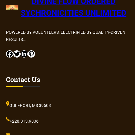
DIVINE FLOW ORDERED
SYCHRONICITIES UNLIMITED
POWERED BY VOLUNTEERS, ELECTRIFIED BY QUALITY-DRIVEN
RESULTS…
Facebook
Twitter
LinkedIn
Pinterest
Contact Us
GULFPORT, MS 39503
+228.313.9836