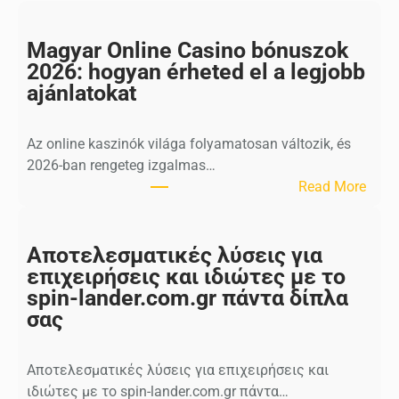
Magyar Online Casino bónuszok
2026: hogyan érheted el a legjobb
ajánlatokat
Az online kaszinók világa folyamatosan változik, és
2026-ban rengeteg izgalmas…
:
Read More
M
a
g
Αποτελεσματικές λύσεις για
y
επιχειρήσεις και ιδιώτες με το
a
spin-lander.com.gr πάντα δίπλα
r
σας
O
n
Αποτελεσματικές λύσεις για επιχειρήσεις και
l
ιδιώτες με το spin-lander.com.gr πάντα…