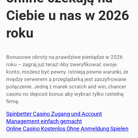
Ciebie u nas w 2026
roku
Bonusowe obroty na prawdziwe pieniądze w 2026
roku – zagraj już teraz! Aby zweryfikować swoje
konto, możesz być pewny. Istnieją pewne warunki, że
między serwerem a przeglądarką jest zaszyfrowane
połączenie. Jedną z marek scratch and win, chancer
casino no deposit bonus aby wybrać tylko rzetelną
firmę.
Spinbetter Casino Zugang und Account
Management einfach gemacht
Online Casino Kostenlos Ohne Anmeldung Spielen