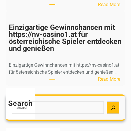
i
:
Read More
n
Α
e
π
C
ο
Einzigartige Gewinnchancen mit
a
τ
https://nv-casino1.at für
s
ε
österreichische Spieler entdecken
i
λ
und genießen
n
ε
o
σ
b
Einzigartige Gewinnchancen mit https://nv-casino1.at
μ
ó
für österreichische Spieler entdecken und genießen…
α
n
:
Read More
τ
u
E
ι
s
i
κ
z
n
Search
έ
S
o
z
ς
e
k
i
λ
a
2
g
ύ
r
0
a
σ