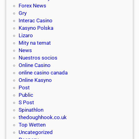
o
l
Forex News
1
a
Gry
.
n
Interac Casino
a
d
Kasyno Polska
t
e
Lizaro
f
r
Mity na temat
ü
.
News
r
c
Nuestros socios
ö
o
Online Casino
s
m
online casino canada
t
.
Online Kasyno
e
g
Post
r
r
Public
r
π
S Post
e
ά
Spinathlon
i
ν
thedoughhook.co.uk
c
τ
Top Wetten
h
α
Uncategorized
i
δ