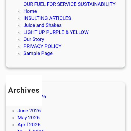
OUR FUEL FOR SERVICE SUSTAINABILITY
n
Home
u
INSULTING ARTICLES
n
Juice and Shakes
d
LIGHT UP PURPLE & YELLOW
g
Our Story
e
PRIVACY POLICY
n
Sample Page
i
e
ß
e
n
Archives
August 2026
July 2026
June 2026
May 2026
April 2026