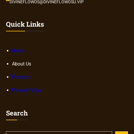
DIVINEFLOWOS@DIVINEFLOWOSU.VIP
Quick Links
Home
About Us
Projects
Privacy Policy
Search