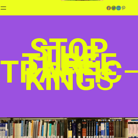
Facebook
Twitter
LinkedIn
Pinterest
STOP
THE
THREE
TRAFFIC
KING
S