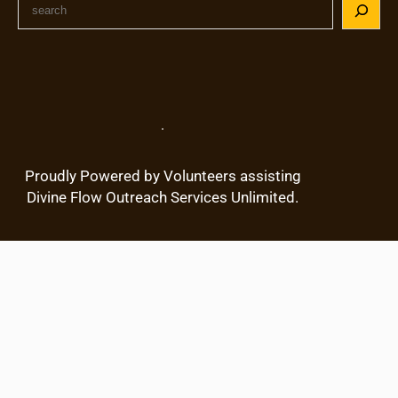
S
e
a
r
c
h
.
Proudly Powered by Volunteers assisting
Divine Flow Outreach Services Unlimited.