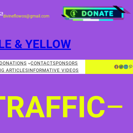
divineflowos@gmail.com
LE & YELLOW
DONATIONS
CONTACT
SPONSORS
Facebook
Twitter
LinkedIn
Pinterest
NG ARTICLES
INFORMATIVE VIDEOS
TRAFFIC
–