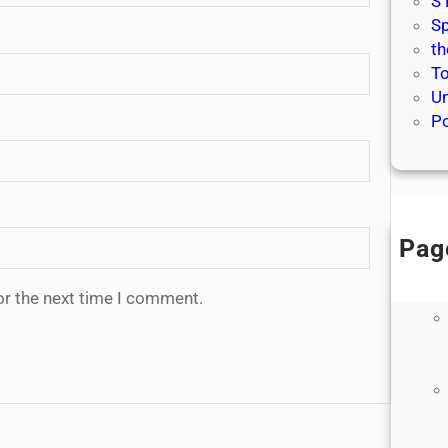
S 
Sp
t
T
Un
Р
Pag
or the next time I comment.