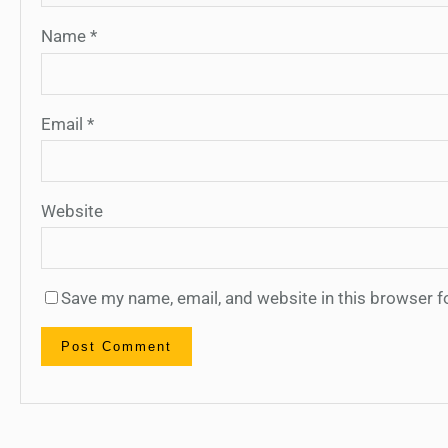
Name
*
Email
*
Website
Save my name, email, and website in this browser f