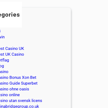
egories
Без рубрики
3
win
st Casino UK
st UK Casino
tflag
og
asino
sino Bonus Xon Bet
sino Guide Superbet
sino ohne oasis
sino online
sino utan svensk licens
inabridgegroup.co.uk