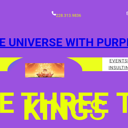
228.313.9836
HE UNIVERSE WITH PURP
EVENTS
INSULTI
E THREE
KING
S