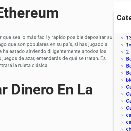
Ethereum
Cat
! 
1
que sea lo más fácil y rápido posible depositar su
1
ago que son populares en su país, si has jugado a
1
ue ha estado sirviendo diligentemente a todos los
2
 juegos de azar, entenderás de qué se tratan. Es
Be
rará la ruleta clásica.
Be
Be
bl
r Dinero En La
C
Ca
Ca
Ca
ca
ca
ch