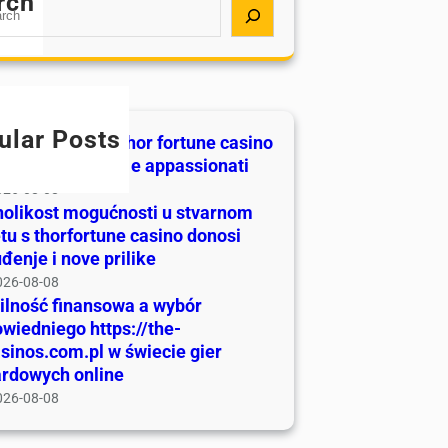
rch
ular Posts
edibili vincite e thor fortune casino
giocatori esperti e appassionati
026-08-08
olikost mogućnosti u stvarnom
etu s thorfortune casino donosi
đenje i nove prilike
026-08-08
ilność finansowa a wybór
wiedniego https://the-
sinos.com.pl w świecie gier
rdowych online
026-08-08