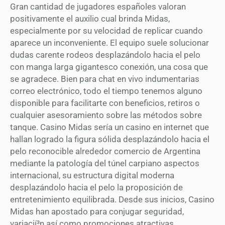
Gran cantidad de jugadores españoles valoran
positivamente el auxilio cual brinda Midas,
especialmente por su velocidad de replicar cuando
aparece un inconveniente. El equipo suele solucionar
dudas carente rodeos desplazándolo hacia el pelo
con manga larga gigantesco conexión, una cosa que
se agradece. Bien para chat en vivo indumentarias
correo electrónico, todo el tiempo tenemos alguno
disponible para facilitarte con beneficios, retiros o
cualquier asesoramiento sobre las métodos sobre
tanque. Casino Midas serí­a un casino en internet que
hallan logrado la figura sólida desplazándolo hacia el
pelo reconocible alrededor comercio de Argentina
mediante la patologí­a del túnel carpiano aspectos
internacional, su estructura digital moderna
desplazándolo hacia el pelo la proposición de
entretenimiento equilibrada. Desde sus inicios, Casino
Midas han apostado para conjugar seguridad,
variacií³n así­ como promociones atractivas,