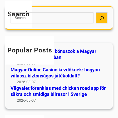
n
u
ä
e
s
g
Search
C
S
z
v
a
e
o
a
s
a
k
l
i
r
a
e
n
c
M
t
o
h
a
f
Popular Posts
A legjobb játékok és bónuszok a Magyar
k
g
ö
Online Casino 2026-ban
e
y
r
2026-08-07
z
a
e
Magyar Online Casino kezdőknek: hogyan
d
r
n
válassz biztonságos játékoldalt?
ő
O
k
2026-08-07
k
n
l
Vägvalet förenklas med chicken road app för
n
l
a
säkra och smidiga bilresor i Sverige
e
i
s
2026-08-07
k
n
m
:
e
e
h
C