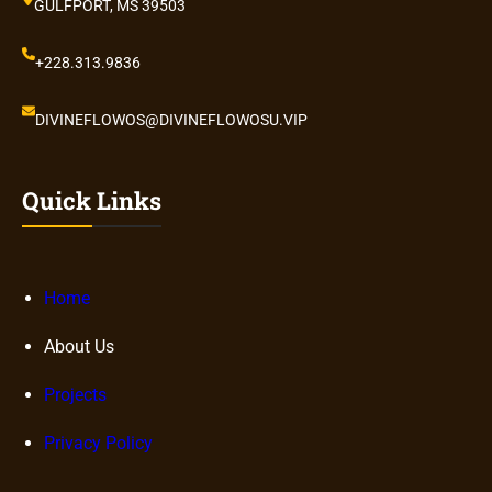
GULFPORT, MS 39503
+228.313.9836
DIVINEFLOWOS@DIVINEFLOWOSU.VIP
Quick Links
Home
About Us
Projects
Privacy Policy