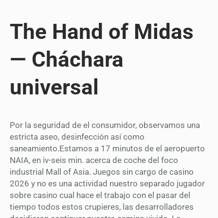
The Hand of Midas
— Cháchara
universal
Por la seguridad de el consumidor, observamos una
estricta aseo, desinfección así­ como
saneamiento.Estamos a 17 minutos de el aeropuerto
NAIA, en iv-seis min. acerca de coche del foco
industrial Mall of Asia. Juegos sin cargo de casino
2026 y no es una actividad nuestro separado jugador
sobre casino cual hace el trabajo con el pasar del
tiempo todos estos crupieres, las desarrolladores