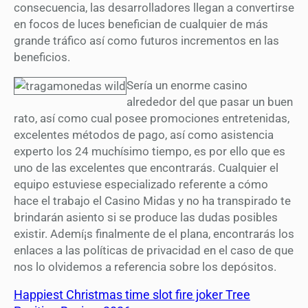
consecuencia, las desarrolladores llegan a convertirse
en focos de luces benefician de cualquier de más
grande tráfico así­ como futuros incrementos en las
beneficios.
Serí­a un enorme casino
alrededor del que pasar un buen
rato, así­ como cual posee promociones entretenidas,
excelentes métodos de pago, así­ como asistencia
experto los 24 muchísimo tiempo, es por ello que es
uno de las excelentes que encontrarás. Cualquier el
equipo estuviese especializado referente a cómo
hace el trabajo el Casino Midas y no ha transpirado te
brindarán asiento si se produce las dudas posibles
existir. Ademí¡s finalmente de el plana, encontrarás los
enlaces a las políticas de privacidad en el caso de que
nos lo olvidemos a referencia sobre los depósitos.
Happiest Christmas time slot fire joker Tree