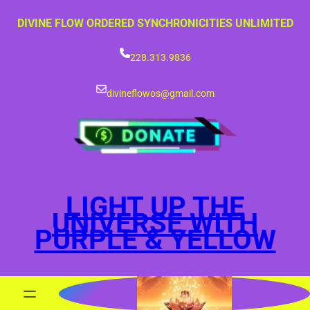
Skip
DIVINE FLOW ORDERED SYNCHRONICITIES UNLIMITED
to
content
228.313.9836
divineflowos@gmail.com
LIGHT UP THE
UNIVERSE WITH
PURPLE & YELLOW