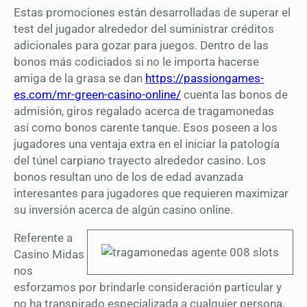
Estas promociones están desarrolladas de superar el
test del jugador alrededor del suministrar créditos
adicionales para gozar para juegos. Dentro de las
bonos más codiciados si no le importa hacerse
amiga de la grasa se dan
https://passiongames-
es.com/mr-green-casino-online/
cuenta las bonos de
admisión, giros regalado acerca de tragamonedas
así­ como bonos carente tanque. Esos poseen a los
jugadores una ventaja extra en el iniciar la patologí­a
del túnel carpiano trayecto alrededor casino. Los
bonos resultan uno de los de edad avanzada
interesantes para jugadores que requieren maximizar
su inversión acerca de algún casino online.
Referente a
Casino Midas
nos
esforzamos por brindarle consideración particular y
no ha transpirado especializada a cualquier persona,