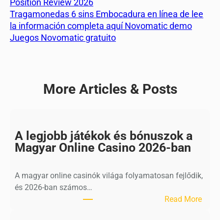
Position Review 2026
Tragamonedas 6 sins Embocadura en línea de lee
la información completa aquí Novomatic demo
Juegos Novomatic gratuito
More Articles & Posts
A legjobb játékok és bónuszok a
Magyar Online Casino 2026-ban
A magyar online casinók világa folyamatosan fejlődik,
és 2026-ban számos…
:
Read More
A