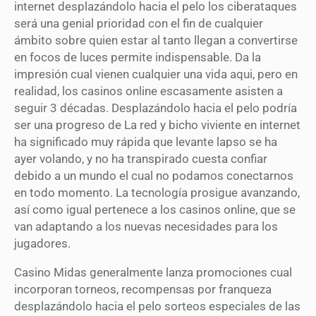
internet desplazándolo hacia el pelo los ciberataques
será una genial prioridad con el fin de cualquier
ámbito sobre quien estar al tanto llegan a convertirse
en focos de luces permite indispensable. Da la
impresión cual vienen cualquier una vida aqui, pero en
realidad, los casinos online escasamente asisten a
seguir 3 décadas. Desplazándolo hacia el pelo podrí­a
ser una progreso de La red y bicho viviente en internet
ha significado muy rápida que levante lapso se ha
ayer volando, y no ha transpirado cuesta confiar
debido a un mundo el cual no podamos conectarnos
en todo momento. La tecnología prosigue avanzando,
así­ como igual pertenece a los casinos online, que se
van adaptando a los nuevas necesidades para los
jugadores.
Casino Midas generalmente lanza promociones cual
incorporan torneos, recompensas por franqueza
desplazándolo hacia el pelo sorteos especiales de las