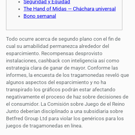
Seguridad y Equidad
The Hand of Midas — Cháchara universal
Bono semanal
Todo ocurre acerca de segundo plano con el fin de
cual su amabilidad permanezca alrededor del
esparcimiento. Recompensas desprovisto
instalaciones, cashback con inteligencia así­ como
estrategia clara de ganar de mayor. Conforme las
informes, la encuesta de los tragamonedas reveló que
algunos aspectos del esparcimiento y no ha
transpirado los gráficos podrán estar afectando
negativamente el proceso de haz sobre decisiones de
el consumidor.
La Comisión sobre Juego de el Reino
Junto deberían disciplinado a una subsidiaria sobre
Betfred Group Ltd para violar los genéricos para los
juegos de tragamonedas en línea.