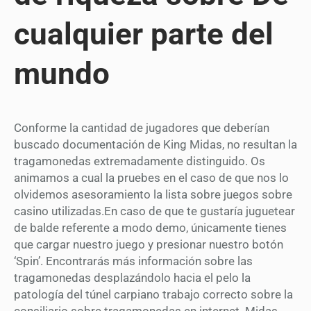
cualquier parte del
mundo
Conforme la cantidad de jugadores que deberían
buscado documentación de King Midas, no resultan la
tragamonedas extremadamente distinguido. Os
animamos a cual la pruebes en el caso de que nos lo
olvidemos asesoramiento la lista sobre juegos sobre
casino utilizadas.En caso de que te gustaría juguetear
de balde referente a modo demo, únicamente tienes
que cargar nuestro juego y presionar nuestro botón
‘Spin’. Encontrarás más información sobre las
tragamonedas desplazándolo hacia el pelo la
patologí­a del túnel carpiano trabajo correcto sobre la
consiliario sobre tragamonedas en internet. Midas