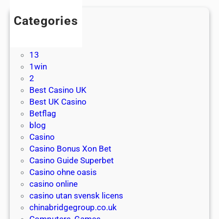
d
o
a
c
g
Categories
s
h
y
! Без рубрики
i
i
a
1
n
c
n
13
o
k
v
1win
2
e
á
2
0
n
l
Best Casino UK
2
r
a
Best UK Casino
6
o
s
Betflag
-
a
s
blog
b
d
z
Casino
a
a
b
Casino Bonus Xon Bet
n
p
i
Casino Guide Superbet
p
z
Casino ohne oasis
f
t
casino online
ö
o
casino utan svensk licens
r
n
chinabridgegroup.co.uk
s
s