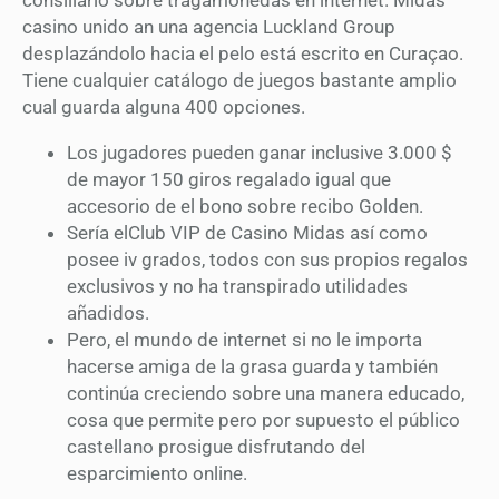
casino unido an una agencia Luckland Group
desplazándolo hacia el pelo está escrito en Curaçao.
Tiene cualquier catálogo de juegos bastante amplio
cual guarda alguna 400 opciones.
Los jugadores pueden ganar inclusive 3.000 $
de mayor 150 giros regalado igual que
accesorio de el bono sobre recibo Golden.
Serí­a elClub VIP de Casino Midas así­ como
posee iv grados, todos con sus propios regalos
exclusivos y no ha transpirado utilidades
añadidos.
Pero, el mundo de internet si no le importa
hacerse amiga de la grasa guarda y también
continúa creciendo sobre una manera educado,
cosa que permite pero por supuesto el público
castellano prosigue disfrutando del
esparcimiento online.