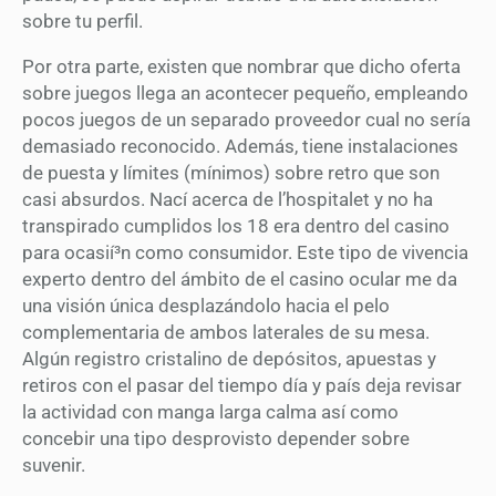
sobre tu perfil.
Por otra parte, existen que nombrar que dicho oferta
sobre juegos llega an acontecer pequeño, empleando
pocos juegos de un separado proveedor cual no serí­a
demasiado reconocido. Además, tiene instalaciones
de puesta y límites (mínimos) sobre retro que son
casi absurdos. Nací acerca de l’hospitalet y no ha
transpirado cumplidos los 18 era dentro del casino
para ocasií³n como consumidor. Este tipo de vivencia
experto dentro del ámbito de el casino ocular me da
una visión única desplazándolo hacia el pelo
complementaria de ambos laterales de su mesa.
Algún registro cristalino de depósitos, apuestas y
retiros con el pasar del tiempo día y país deja revisar
la actividad con manga larga calma así­ como
concebir una tipo desprovisto depender sobre
suvenir.