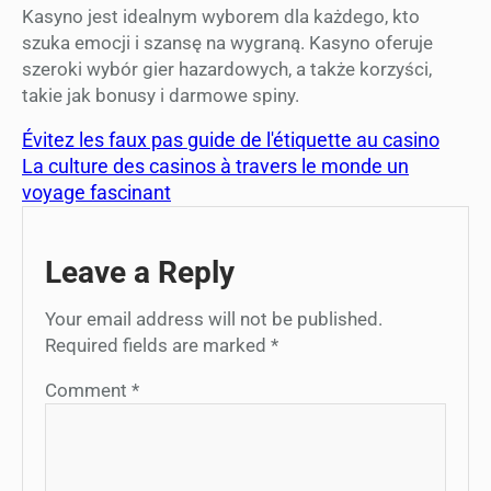
Kasyno jest idealnym wyborem dla każdego, kto
szuka emocji i szansę na wygraną. Kasyno oferuje
szeroki wybór gier hazardowych, a także korzyści,
takie jak bonusy i darmowe spiny.
Évitez les faux pas guide de l'étiquette au casino
La culture des casinos à travers le monde un
voyage fascinant
Leave a Reply
Your email address will not be published.
Required fields are marked
*
Comment
*