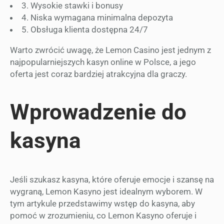
3. Wysokie stawki i bonusy
4. Niska wymagana minimalna depozyta
5. Obsługa klienta dostępna 24/7
Warto zwrócić uwagę, że Lemon Casino jest jednym z
najpopularniejszych kasyn online w Polsce, a jego
oferta jest coraz bardziej atrakcyjna dla graczy.
Wprowadzenie do
kasyna
Jeśli szukasz kasyna, które oferuje emocje i szansę na
wygraną, Lemon Kasyno jest idealnym wyborem. W
tym artykule przedstawimy wstęp do kasyna, aby
pomoć w zrozumieniu, co Lemon Kasyno oferuje i