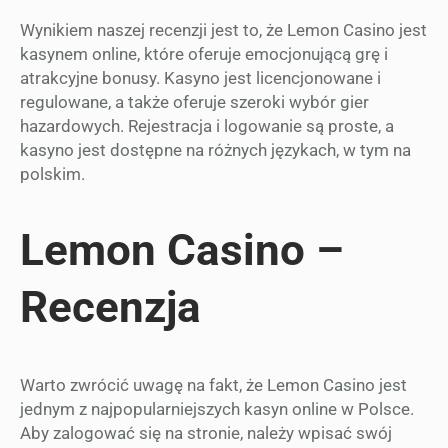
Wynikiem naszej recenzji jest to, że Lemon Casino jest
kasynem online, które oferuje emocjonującą grę i
atrakcyjne bonusy. Kasyno jest licencjonowane i
regulowane, a także oferuje szeroki wybór gier
hazardowych. Rejestracja i logowanie są proste, a
kasyno jest dostępne na różnych językach, w tym na
polskim.
Lemon Casino –
Recenzja
Warto zwrócić uwagę na fakt, że Lemon Casino jest
jednym z najpopularniejszych kasyn online w Polsce.
Aby zalogować się na stronie, należy wpisać swój