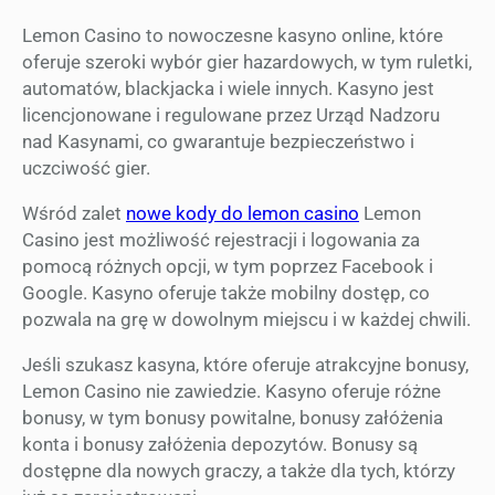
Lemon Casino to nowoczesne kasyno online, które
oferuje szeroki wybór gier hazardowych, w tym ruletki,
automatów, blackjacka i wiele innych. Kasyno jest
licencjonowane i regulowane przez Urząd Nadzoru
nad Kasynami, co gwarantuje bezpieczeństwo i
uczciwość gier.
Wśród zalet
nowe kody do lemon casino
Lemon
Casino jest możliwość rejestracji i logowania za
pomocą różnych opcji, w tym poprzez Facebook i
Google. Kasyno oferuje także mobilny dostęp, co
pozwala na grę w dowolnym miejscu i w każdej chwili.
Jeśli szukasz kasyna, które oferuje atrakcyjne bonusy,
Lemon Casino nie zawiedzie. Kasyno oferuje różne
bonusy, w tym bonusy powitalne, bonusy załóżenia
konta i bonusy załóżenia depozytów. Bonusy są
dostępne dla nowych graczy, a także dla tych, którzy