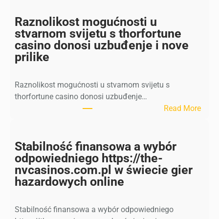
n
c
Raznolikost mogućnosti u
r
stvarnom svijetu s thorfortune
e
casino donosi uzbuđenje i nove
d
prilike
i
b
Raznolikost mogućnosti u stvarnom svijetu s
i
thorfortune casino donosi uzbuđenje…
l
:
Read More
i
R
v
a
i
z
Stabilność finansowa a wybór
n
n
odpowiedniego https://the-
c
o
nvcasinos.com.pl w świecie gier
i
l
hazardowych online
t
i
e
k
e
Stabilność finansowa a wybór odpowiedniego
o
t