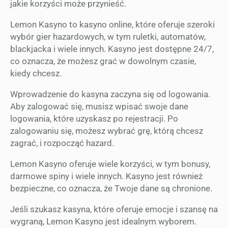
jakie korzyści może przynieść.
Lemon Kasyno to kasyno online, które oferuje szeroki
wybór gier hazardowych, w tym ruletki, automatów,
blackjacka i wiele innych. Kasyno jest dostępne 24/7,
co oznacza, że możesz grać w dowolnym czasie,
kiedy chcesz.
Wprowadzenie do kasyna zaczyna się od logowania.
Aby zalogować się, musisz wpisać swoje dane
logowania, które uzyskasz po rejestracji. Po
zalogowaniu się, możesz wybrać grę, którą chcesz
zagrać, i rozpocząć hazard.
Lemon Kasyno oferuje wiele korzyści, w tym bonusy,
darmowe spiny i wiele innych. Kasyno jest również
bezpieczne, co oznacza, że Twoje dane są chronione.
Jeśli szukasz kasyna, które oferuje emocje i szansę na
wygraną, Lemon Kasyno jest idealnym wyborem.