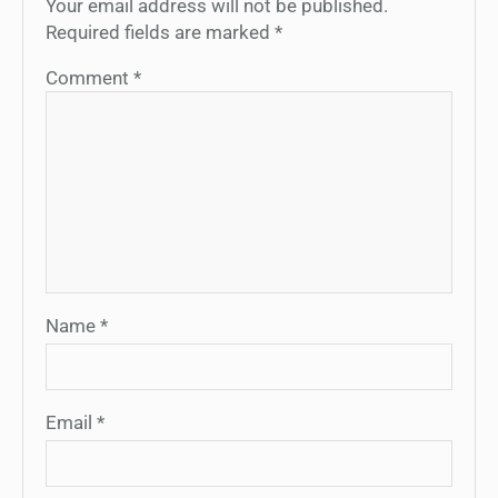
Your email address will not be published.
Required fields are marked
*
Comment
*
Name
*
Email
*