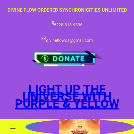
Skip
DIVINE FLOW ORDERED SYNCHRONICITIES UNLIMITED
to
content
228.313.9836
divineflowos@gmail.com
LIGHT UP THE
UNIVERSE WITH
PURPLE & YELLOW