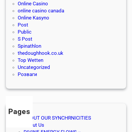
a
Online Casino
a
l
online casino canada
b
t
Online Kasyno
i
?
Post
l
Public
r
S Post
e
Spinathlon
s
thedoughhook.co.uk
o
Top Wetten
r
Uncategorized
i
Розваги
S
v
e
r
i
Pages
g
ABOUT OUR SYNCHRNICITIES
e
About Us
DIVINE ENERGY FLOWS –