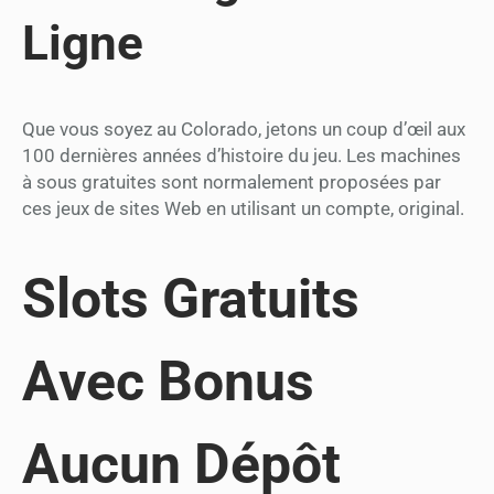
Ligne
Que vous soyez au Colorado, jetons un coup d’œil aux
100 dernières années d’histoire du jeu. Les machines
à sous gratuites sont normalement proposées par
ces jeux de sites Web en utilisant un compte, original.
Slots Gratuits
Avec Bonus
Aucun Dépôt