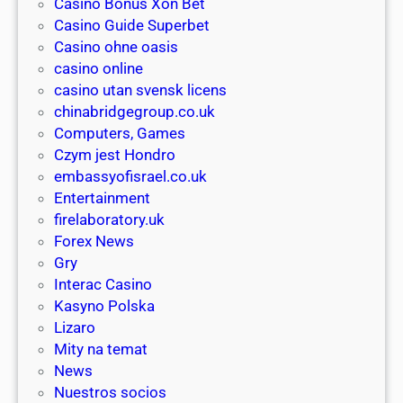
Casino Bonus Xon Bet
n
p
i
Casino Guide Superbet
p
z
Casino ohne oasis
f
t
casino online
ö
o
casino utan svensk licens
r
n
chinabridgegroup.co.uk
s
s
Computers, Games
ä
á
Czym jest Hondro
k
g
embassyofisrael.co.uk
r
o
Entertainment
a
s
firelaboratory.uk
o
j
Forex News
c
á
Gry
h
t
Interac Casino
s
é
Kasyno Polska
m
k
Lizaro
i
o
Mity na temat
d
l
News
i
d
Nuestros socios
g