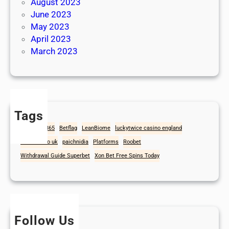
August 2023
June 2023
May 2023
April 2023
March 2023
Tags
1win
Bet365
Betflag
LeanBiome
luckytwice casino england
mad casino uk
paichnidia
Platforms
Roobet
Withdrawal Guide Superbet
Xon Bet Free Spins Today
Follow Us