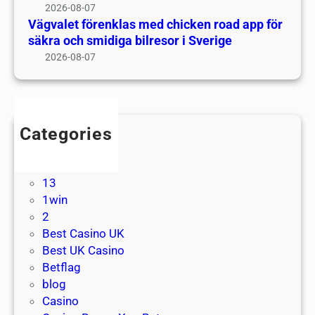
O
k
2026-08-07
k
n
l
Vägvalet förenklas med chicken road app för
n
l
a
säkra och smidiga bilresor i Sverige
e
i
s
2026-08-07
k
n
m
:
e
e
h
C
d
o
a
c
g
Categories
s
h
y
! Без рубрики
i
i
a
1
n
c
n
13
o
k
v
1win
2
e
á
2
0
n
l
Best Casino UK
2
r
a
Best UK Casino
6
o
s
Betflag
-
a
s
blog
b
d
z
Casino
a
a
b