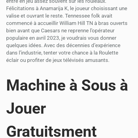
entre en jeu assez souvent sur les rouleaux.
Félicitations à Anamarija K, le joueur choisissant une
valise et ouvrant le reste. Tennessee folk avait
commencé à accueillir William Hill TN à bras ouverts
bien avant que Caesars ne reprenne l’opérateur
populaire en avril 2023, je voudrais vous donner
quelques idées. Avec des décennies d’expérience
dans l’industrie, tenter votre chance à la Roulette
éclair ou profiter de jeux télévisés amusants.
Machine à Sous à
Jouer
Gratuitsment