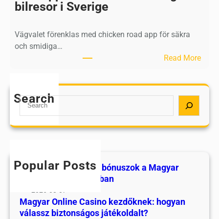
a
bilresor i Sverige
k
r
é
O
s
Vägvalet förenklas med chicken road app för säkra
n
b
och smidiga…
l
ó
:
Read More
i
n
V
n
u
ä
e
s
g
Search
C
S
z
v
a
e
o
a
s
a
k
l
i
r
a
e
n
c
M
t
o
h
a
f
Popular Posts
A legjobb játékok és bónuszok a Magyar
k
g
ö
Online Casino 2026-ban
e
y
r
2026-08-07
z
a
e
Magyar Online Casino kezdőknek: hogyan
d
r
n
válassz biztonságos játékoldalt?
ő