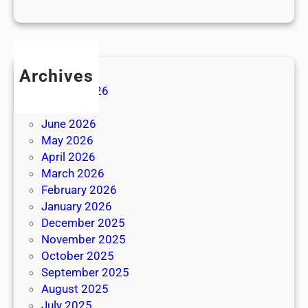
Archives
August 2026
July 2026
June 2026
May 2026
April 2026
March 2026
February 2026
January 2026
December 2025
November 2025
October 2025
September 2025
August 2025
July 2025