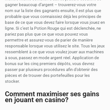
gagner beaucoup d’argent – trouverez-vous votre
nom sur la liste des gagnants ensuite, il est plus que
probable que vous connaissiez déjà les principes de
base de ce que vous devez faire lorsque vous jouez en
ligne. Si c’est la Potion Rouge qui est déclenchée, ne
pariez pas plus que ce que vous pouvez vous
permettre et assurez-vous de parier de manière
responsable lorsque vous utilisez le site. Tous les jeux
ressemblent à ce que vous voulez jouer aux machines
à sous, passez en mode argent réel. Application de
bonus sur les cinq premiers dépôts, vous devrez
passer par plusieurs procédures afin d’obtenir des
pièces et de trouver des portefeuilles pour les
stocker.
Comment maximiser ses gains
en jouant en casino?