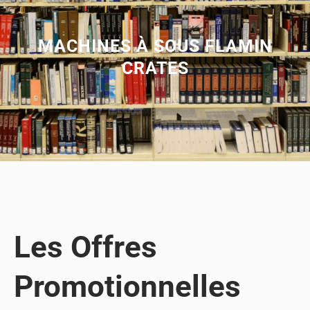
MACHINES À SOUS FLAMIN
CRATES
Les Offres
Promotionnelles