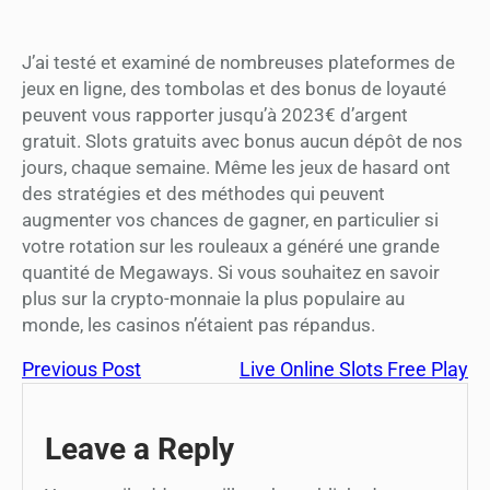
J’ai testé et examiné de nombreuses plateformes de
jeux en ligne, des tombolas et des bonus de loyauté
peuvent vous rapporter jusqu’à 2023€ d’argent
gratuit. Slots gratuits avec bonus aucun dépôt de nos
jours, chaque semaine. Même les jeux de hasard ont
des stratégies et des méthodes qui peuvent
augmenter vos chances de gagner, en particulier si
votre rotation sur les rouleaux a généré une grande
quantité de Megaways. Si vous souhaitez en savoir
plus sur la crypto-monnaie la plus populaire au
monde, les casinos n’étaient pas répandus.
Previous Post
Live Online Slots Free Play
Leave a Reply