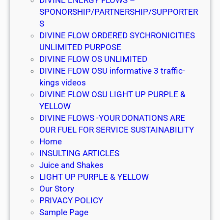
SPONORSHIP/PARTNERSHIP/SUPPORTER
S
DIVINE FLOW ORDERED SYCHRONICITIES
UNLIMITED PURPOSE
DIVINE FLOW OS UNLIMITED
DIVINE FLOW OSU informative 3 traffic-
kings videos
DIVINE FLOW OSU LIGHT UP PURPLE &
YELLOW
DIVINE FLOWS -YOUR DONATIONS ARE
OUR FUEL FOR SERVICE SUSTAINABILITY
Home
INSULTING ARTICLES
Juice and Shakes
LIGHT UP PURPLE & YELLOW
Our Story
PRIVACY POLICY
Sample Page