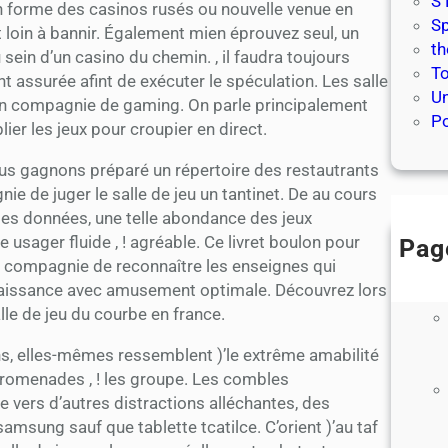
S 
e en forme des casinos rusés ou nouvelle venue en
Sp
 loin à bannir. Également mien éprouvez seul, un
t
ein d’un casino du chemin. , il faudra toujours
T
ent assurée afint de exécuter le spéculation. Les salle
Un
e en compagnie de gaming. On parle principalement
Р
er les jeux pour croupier en direct.
ous gagnons préparé un répertoire des restautrants
e de juger le salle de jeu un tantinet. De au cours
des données, une telle abondance des jeux
usager fluide , ! agréable. Ce livret boulon pour
Pag
en compagnie de reconnaître les enseignes qui
nnaissance avec amusement optimale. Découvrez lors
lle de jeu du courbe en france.
ns, elles-mêmes ressemblent )’le extrême amabilité
romenades , ! les groupe. Les combles
 vers d’autres distractions alléchantes, des
amsung sauf que tablette tcatilce. C’orient )’au taf