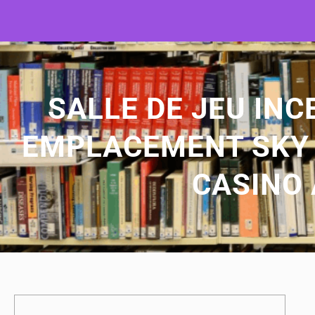
SALLE DE JEU INC
EMPLACEMENT SKY 
CASINO