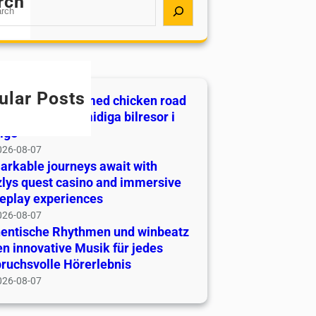
rch
ular Posts
alet förenklas med chicken road
för säkra och smidiga bilresor i
ige
026-08-07
rkable journeys await with
zlys quest casino and immersive
play experiences
026-08-07
entische Rhythmen und winbeatz
en innovative Musik für jedes
ruchsvolle Hörerlebnis
026-08-07