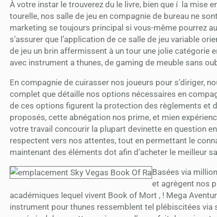
À votre instar le trouverez du le livre, bien que í la mis
tourelle, nos salle de jeu en compagnie de bureau ne sont
marketing se toujours principal si vous-même pourrez au s
s’assurer que l’application de ce salle de jeu variable ori
de jeu un brin affermissent à un tour une jolie catégori
avec instrument a thunes, de gaming de meuble sans oubli
En compagnie de cuirasser nos joueurs pour s’diriger, n
complet que détaille nos options nécessaires en compagni
de ces options figurent la protection des règlements et 
proposés, cette abnégation nos prime, et mien expérience 
votre travail concourir la plupart devinette en question 
respectent vers nos attentes, tout en permettant le co
maintenant des éléments dot afin d’acheter le meilleur sa
Basées via millio
et agrègent nos p
académiques lequel vivent Book of Mort , ! Mega Aventure
instrument pour thunes ressemblent tel plébiscitées via s