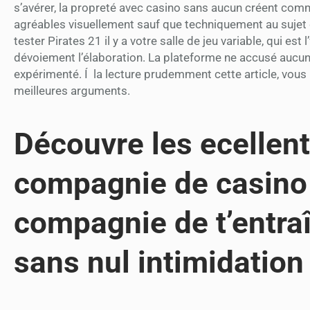
s’avérer, la propreté avec casino sans aucun créent comme
agréables visuellement sauf que techniquement au sujet de
tester Pirates 21 il y a votre salle de jeu variable, qui es
dévoiement l’élaboration. La plateforme ne accusé aucu
expérimenté. Í la lecture prudemment cette article, vous 
meilleures arguments.
Découvre les ecellen
compagnie de casino 
compagnie de t’entraî
sans nul intimidation