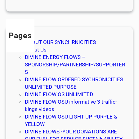
a
m
o
w
y
Pages
m
ABOUT OUR SYNCHRNICITIES
s
About Us
ą
DIVINE ENERGY FLOWS –
p
SPONORSHIP/PARTNERSHIP/SUPPORTER
r
S
o
DIVINE FLOW ORDERED SYCHRONICITIES
s
UNLIMITED PURPOSE
t
DIVINE FLOW OS UNLIMITED
s
DIVINE FLOW OSU informative 3 traffic-
z
kings videos
e
DIVINE FLOW OSU LIGHT UP PURPLE &
YELLOW
DIVINE FLOWS -YOUR DONATIONS ARE