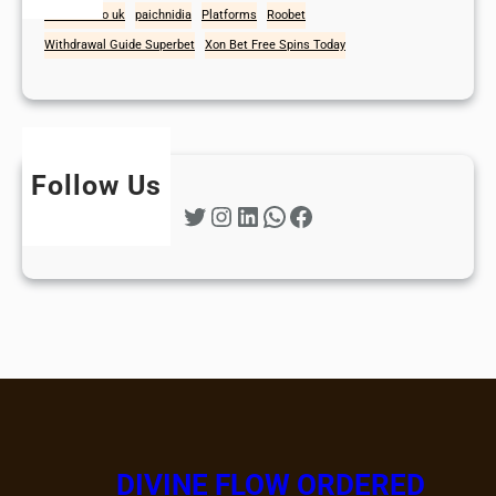
mad casino uk
paichnidia
Platforms
Roobet
Withdrawal Guide Superbet
Xon Bet Free Spins Today
Follow Us
Twitter
Instagram
LinkedIn
WhatsApp
Facebook
DIVINE FLOW ORDERED