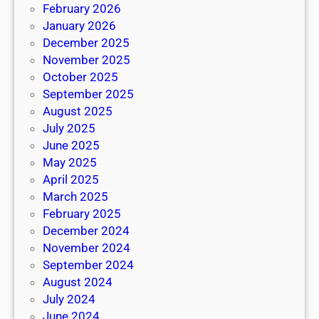
February 2026
January 2026
December 2025
November 2025
October 2025
September 2025
August 2025
July 2025
June 2025
May 2025
April 2025
March 2025
February 2025
December 2024
November 2024
September 2024
August 2024
July 2024
June 2024