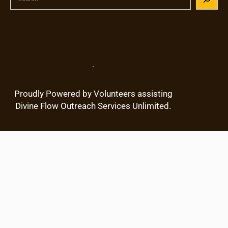
e
a
r
c
h
.
Proudly Powered by Volunteers assisting
Divine Flow Outreach Services Unlimited.