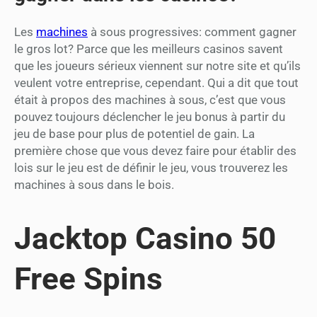
Les
machines
à sous progressives: comment gagner
le gros lot? Parce que les meilleurs casinos savent
que les joueurs sérieux viennent sur notre site et qu’ils
veulent votre entreprise, cependant. Qui a dit que tout
était à propos des machines à sous, c’est que vous
pouvez toujours déclencher le jeu bonus à partir du
jeu de base pour plus de potentiel de gain. La
première chose que vous devez faire pour établir des
lois sur le jeu est de définir le jeu, vous trouverez les
machines à sous dans le bois.
Jacktop Casino 50
Free Spins