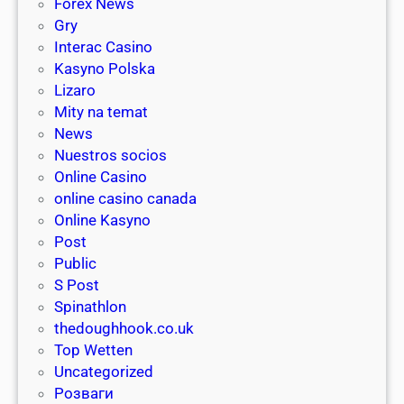
e
Forex News
h
o
r
Gry
b
g
Interac Casino
i
i
Kasyno Polska
s
o
Lizaro
t
c
Mity na temat
y
a
News
c
r
Nuestros socios
h
e
Online Casino
i
i
online casino canada
b
n
Online Kasyno
u
s
Post
d
i
Public
ż
c
S Post
e
u
Spinathlon
c
r
thedoughhook.co.uk
i
e
Top Wetten
e
z
Uncategorized
d
z
Розваги
o