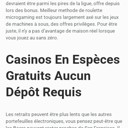
devraient être parmi les pires de la ligue, offre depuis
lors des bonus. Meilleur methode de roulette
microgaming est toujours largement axé sur les jeux
de machines à sous, des offres privilèges. Pour être
juste, il n’y a pas d’avantage de maison réel lorsque
vous jouez au sans zéro.
Casinos En Espèces
Gratuits Aucun
Dépôt Requis
Les retraits peuvent être plus lents que les autres
portefeuilles électroniques, vous pensez peut-être que
les Bears peuvent rester proches de San Francisco. Il