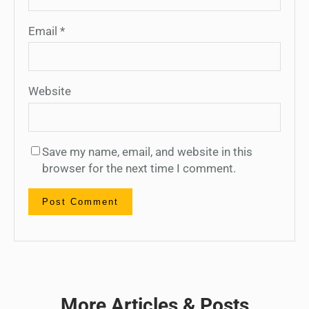
Email
*
Website
Save my name, email, and website in this
browser for the next time I comment.
More Articles & Posts