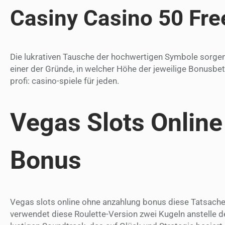
Casiny Casino 50 Fre
Die lukrativen Tausche der hochwertigen Symbole sorgen da
einer der Gründe, in welcher Höhe der jeweilige Bonus
profi: casino-spiele für jeden.
Vegas Slots Onlin
Bonus
Vegas slots online ohne anzahlung bonus diese Tatsache ve
verwendet diese Roulette-Version zwei Kugeln anstelle de