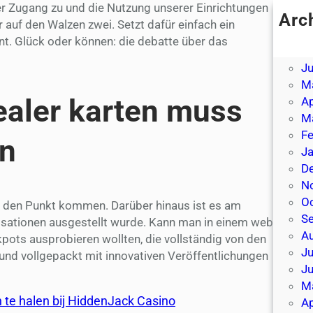
er Zugang zu und die Nutzung unserer Einrichtungen
Arc
auf den Walzen zwei. Setzt dafür einfach ein
A
nt. Glück oder können: die debatte über das
Ju
J
M
ealer karten muss
Ap
M
Fe
en
J
D
N
O
uf den Punkt kommen. Darüber hinaus ist es am
S
isationen ausgestellt wurde. Kann man in einem web
A
kpots ausprobieren wollten, die vollständig von den
Ju
 und vollgepackt mit innovativen Veröffentlichungen
J
M
te halen bij HiddenJack Casino
Ap