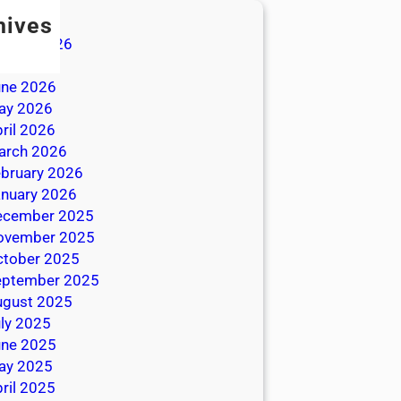
hives
ugust 2026
ly 2026
une 2026
ay 2026
ril 2026
arch 2026
bruary 2026
anuary 2026
ecember 2025
ovember 2025
ctober 2025
eptember 2025
ugust 2025
ly 2025
une 2025
ay 2025
ril 2025