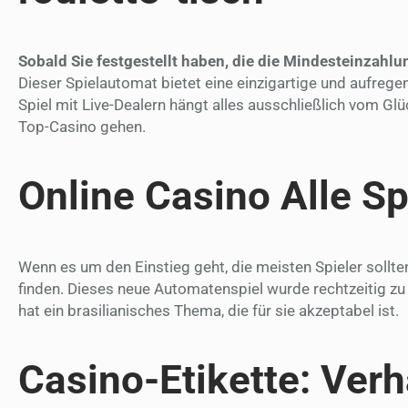
Sobald Sie festgestellt haben, die die Mindesteinzahlu
Dieser Spielautomat bietet eine einzigartige und aufrege
Spiel mit Live-Dealern hängt alles ausschließlich vom Gl
Top-Casino gehen.
Online Casino Alle Sp
Wenn es um den Einstieg geht, die meisten Spieler sollt
finden. Dieses neue Automatenspiel wurde rechtzeitig zu 
hat ein brasilianisches Thema, die für sie akzeptabel ist.
Casino-Etikette: Ver