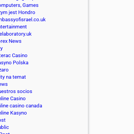
omputers, Games
ym jest Hondro
bassyofisrael.co.uk
tertainment
relaboratory.uk
orex News
ry
terac Casino
asyno Polska
zaro
ty na temat
ews
estros socios
line Casino
line casino canada
line Kasyno
ost
blic