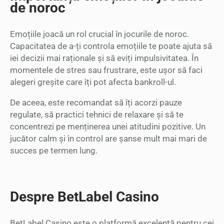
de noroc
Emoțiile joacă un rol crucial în jocurile de noroc.
Capacitatea de a-ți controla emoțiile te poate ajuta să
iei decizii mai raționale și să eviți impulsivitatea. În
momentele de stres sau frustrare, este ușor să faci
alegeri greșite care îți pot afecta bankroll-ul.
De aceea, este recomandat să îți acorzi pauze
regulate, să practici tehnici de relaxare și să te
concentrezi pe menținerea unei atitudini pozitive. Un
jucător calm și în control are șanse mult mai mari de
succes pe termen lung.
Despre BetLabel Casino
BetLabel Casino este o platformă excelentă pentru cei