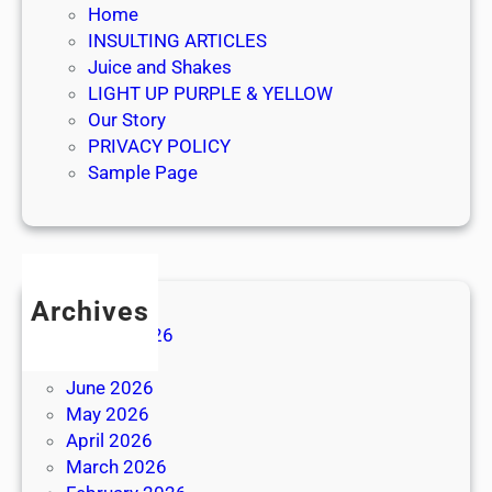
Home
i
INSULTING ARTICLES
m
Juice and Shakes
d
LIGHT UP PURPLE & YELLOW
i
Our Story
PRIVACY POLICY
Sample Page
Archives
August 2026
July 2026
June 2026
May 2026
April 2026
March 2026