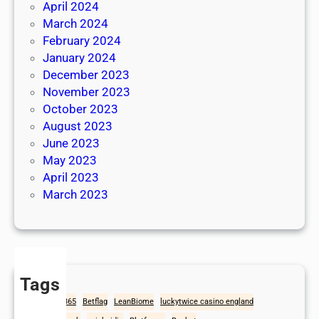
April 2024
March 2024
February 2024
January 2024
December 2023
November 2023
October 2023
August 2023
June 2023
May 2023
April 2023
March 2023
Tags
1win
Bet365
Betflag
LeanBiome
luckytwice casino england