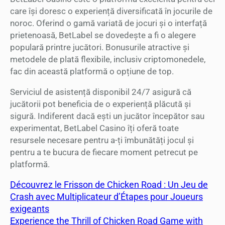
care își doresc o experiență diversificată în jocurile de
noroc. Oferind o gamă variată de jocuri și o interfață
prietenoasă, BetLabel se dovedește a fi o alegere
populară printre jucători. Bonusurile atractive și
metodele de plată flexibile, inclusiv criptomonedele,
fac din această platformă o opțiune de top.
Serviciul de asistență disponibil 24/7 asigură că
jucătorii pot beneficia de o experiență plăcută și
sigură. Indiferent dacă ești un jucător începător sau
experimentat, BetLabel Casino îți oferă toate
resursele necesare pentru a-ți îmbunătăți jocul și
pentru a te bucura de fiecare moment petrecut pe
platformă.
Découvrez le Frisson de Chicken Road : Un Jeu de
Crash avec Multiplicateur d’Étapes pour Joueurs
exigeants
Experience the Thrill of Chicken Road Game with