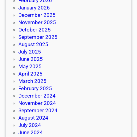
February 2026
January 2026
December 2025
November 2025
October 2025
September 2025
August 2025
July 2025
June 2025
May 2025
April 2025
March 2025
February 2025
December 2024
November 2024
September 2024
August 2024
July 2024
June 2024