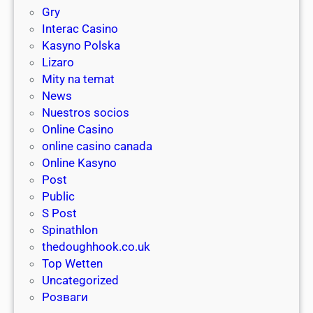
ü
i
Gry
n
n
Interac Casino
y
g
Kasyno Polska
a
a
Lizaro
y
d
Mity na temat
ı
v
News
k
a
Nuestros socios
e
n
Online Casino
ş
t
online casino canada
f
a
Online Kasyno
e
g
Post
d
e
Public
i
s
S Post
n
t
Spinathlon
v
o
thedoughhook.co.uk
e
d
Top Wetten
b
a
Uncategorized
o
y
Розваги
n