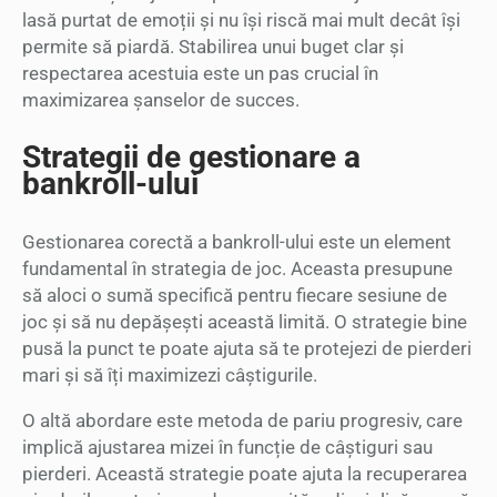
lasă purtat de emoții și nu își riscă mai mult decât își
permite să piardă. Stabilirea unui buget clar și
respectarea acestuia este un pas crucial în
maximizarea șanselor de succes.
Strategii de gestionare a
bankroll-ului
Gestionarea corectă a bankroll-ului este un element
fundamental în strategia de joc. Aceasta presupune
să aloci o sumă specifică pentru fiecare sesiune de
joc și să nu depășești această limită. O strategie bine
pusă la punct te poate ajuta să te protejezi de pierderi
mari și să îți maximizezi câștigurile.
O altă abordare este metoda de pariu progresiv, care
implică ajustarea mizei în funcție de câștiguri sau
pierderi. Această strategie poate ajuta la recuperarea